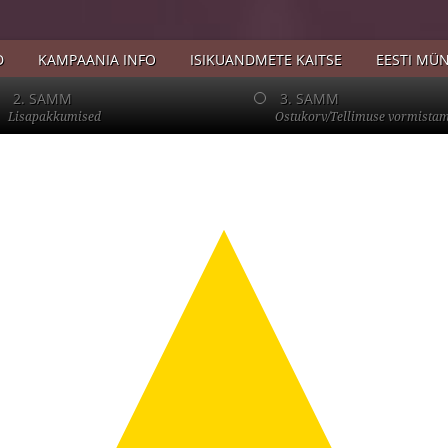
D
KAMPAANIA INFO
ISIKUANDMETE KAITSE
EESTI MÜN
2. SAMM
3. SAMM
Lisapakkumised
Ostukorv/Tellimuse vormista