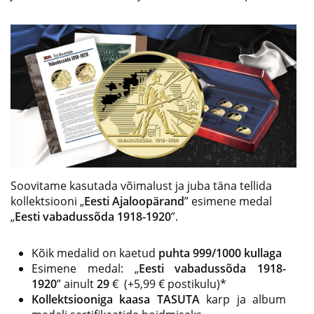
Soovitame kasutada võimalust ja juba täna tellida
kollektsiooni „
Eesti Ajaloopärand
” esimene medal
„
Eesti vabadussõda 1918-1920
”.
Kõik medalid on kaetud
puhta 999/1000 kullaga
Esimene medal:
„
Eesti
vabadussõda 1918-
1920
”
ainult
29
€ (+5,99 € postikulu)*
Kollektsiooniga kaasa TASUTA
karp ja album