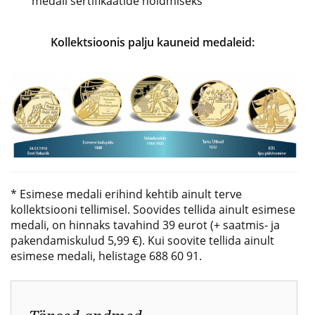
medali sertifikaatide hoidmiseks
Kollektsioonis palju kauneid medaleid:
* Esimese medali erihind kehtib ainult terve
kollektsiooni tellimisel. Soovides tellida ainult esimese
medali, on hinnaks tavahind 39 eurot (+ saatmis- ja
pakendamiskulud 5,99 €). Kui soovite tellida ainult
esimese medali, helistage 688 60 91.