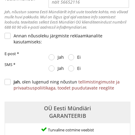
Jah, nõustun saama Eesti Mündiärilt infot uute toodete kohta, mis võivad
mulle huvi pakkuda. Mul on õigus igal ajal vastava info saamisest
loobuda, teavitades sellest Eesti Mündiäri OÜ klienditeenindust numbril
688 60 90 või e-posti aadressil info@myndiari.ee.
Annan nõusoleku järgmiste reklaamkanalite
kasutamiseks:
E-post
*
Jah
Ei
SMS
*
Jah
Ei
Jah
, olen lugenud ning nõustun
tellimistingimuste ja
privaatsuspoliitikaga,
toodet puudutavate reeglite
OÜ Eesti Mündiäri
GARANTEERIB
Turvaline ostmine veebist