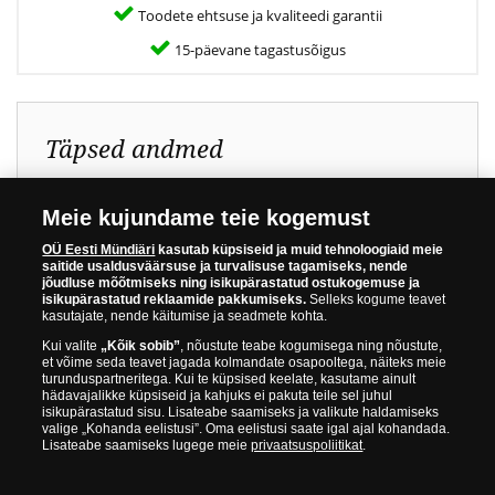
Toodete ehtsuse ja kvaliteedi garantii
15-päevane tagastusõigus
Täpsed andmed
Vermimisaasta:
2009
Meie kujundame teie kogemust
Metall:
Vask, kullatud 999/1000
OÜ Eesti Mündiäri
kasutab küpsiseid ja muid tehnoloogiaid meie
prooviga kullaga
saitide usaldusväärsuse ja turvalisuse tagamiseks, nende
jõudluse mõõtmiseks ning isikupärastatud ostukogemuse ja
Läbimõõt:
38,6 mm
isikupärastatud reklaamide pakkumiseks.
Selleks kogume teavet
kasutajate, nende käitumise ja seadmete kohta.
Mass:
24,0 g
Kui valite
„Kõik sobib”
, nõustute teabe kogumisega ning nõustute,
Vermija:
St Pauli rahapajas
et võime seda teavet jagada kolmandate osapooltega, näiteks meie
(Suurbritannia)
turunduspartneritega. Kui te küpsised keelate, kasutame ainult
hädavajalikke küpsiseid ja kahjuks ei pakuta teile sel juhul
Kvaliteet:
Proof-like
isikupärastatud sisu. Lisateabe saamiseks ja valikute haldamiseks
valige „Kohanda eelistusi”. Oma eelistusi saate igal ajal kohandada.
Autor:
Margus Kadarik
Lisateabe saamiseks lugege meie
privaatsuspoliitikat
.
Tiraaž:
20 000 tk