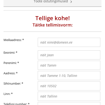
Toote ostutingimused
Tellige kohe!
Täitke tellimisvorm:
Meiliaadress:
*
Eesnimi:
*
Perenimi:
*
Aadress:
*
Sihtnumber:
*
Linn:
*
Telefoni number:
*