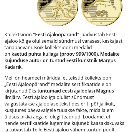
Kollektsioon
"Eesti Ajaloopärand"
jäädvustab Eesti
ajaloo kõige olulisemaid sündmusi varasest keskajast
tänapäevani. Kõik kollektsiooni medalid
on
kaetud puhta kullaga (proov 999/1000). Medalite
kujunduse autor on tuntud Eesti kunstnik Margus
Kadarik.
Meil on heameel märkida, et tekstid kollektsiooni
„Eesti Ajaloopärand“ medalite sertifikaatidele on
kirjutanud üks
tuntumaid eesti ajaloolasi Magnus
Ilmjärv
. Eesti ajaloo iga olulist sündmust
valgustatakse ajaloolase tekstides eriti põhjalikult,
kusjuures päevavalgele tuuakse fakte, mida laiem
üldsus pikka aega ei olegi teadnud. Loodame, et
nende sertifikaatide lugemine kujuneb kaasakiskuvaks
ja tutvustab Teile Eesti ajaloo vähem tuntud poolt.