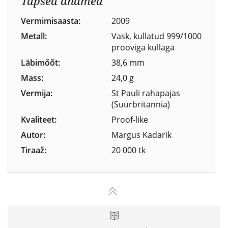
Täpsed andmed
Vermimisaasta:
2009
Metall:
Vask, kullatud 999/1000
prooviga kullaga
Läbimõõt:
38,6 mm
Mass:
24,0 g
Vermija:
St Pauli rahapajas
(Suurbritannia)
Kvaliteet:
Proof-like
Autor:
Margus Kadarik
Tiraaž:
20 000 tk