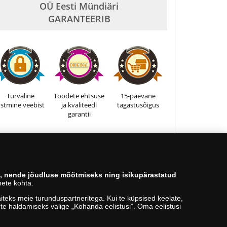
OÜ Eesti Mündiäri
GARANTEERIB
Turvaline
Toodete ehtsuse
15-päevane
stmine veebist
ja kvaliteedi
tagastusõigus
garantii
6886090
s, nende jõudluse mõõtmiseks ning isikupärastatud
ete kohta.
teks meie turunduspartneritega. Kui te küpsised keelate,
kute haldamiseks valige „Kohanda eelistusi”. Oma eelistusi
Tagasi üles