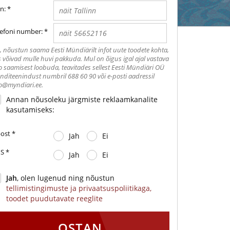
n:
*
lefoni number:
*
, nõustun saama Eesti Mündiärilt infot uute toodete kohta,
 võivad mulle huvi pakkuda. Mul on õigus igal ajal vastava
o saamisest loobuda, teavitades sellest Eesti Mündiäri OÜ
enditeenindust numbril 688 60 90 või e-posti aadressil
o@myndiari.ee.
Annan nõusoleku järgmiste reklaamkanalite
kasutamiseks:
post
*
Jah
Ei
S
*
Jah
Ei
Jah
, olen lugenud ning nõustun
tellimistingimuste ja privaatsuspoliitikaga,
toodet puudutavate reeglite
OSTAN