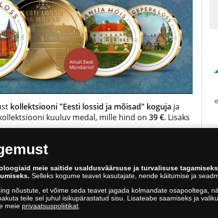
o
ust
kollektsiooni "Eesti lossid ja mõisad" koguja
ja
kollektsiooni kuuluv medal, mille hind on
39 €
. Lisaks
ogemust
llektsiooni tellimisel. Soovides tellida ainult esimese
oloogiaid meie saitide usaldusväärsuse ja turvalisuse tagamisek
atekulu 5,99 €). Kui soovite tellida ainult esimese
kumiseks.
Selleks kogume teavet kasutajate, nende käitumise ja seadm
ing nõustute, et võime seda teavet jagada kolmandate osapooltega, näi
akuta teile sel juhul isikupärastatud sisu. Lisateabe saamiseks ja vali
ge meie
privaatsuspoliitikat
.
4, 10151 Tallinn | 688 60 90