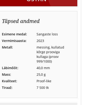
Täpsed andmed
Esimene medal:
Sangaste loss
Vermimisaasta:
2023
Metall:
messing, kullatud
kõrge prooviga
kullaga (proov
999/1000)
Läbimõõt:
40,0 mm
Mass:
25,0 g
Kvaliteet:
Proof-like
Tiraaž:
7 500 tk