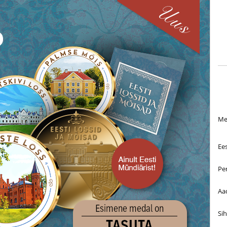
Mei
Ee
Pe
Aa
Si