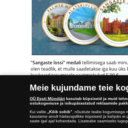
"Sangaste lossi" medali
tellimisega saab min
olen teadlik, et mulle saadetakse iga kuu üks 
kuuluvad tasumisele saatmiskulud 5,99 €.
Meie kujundame teie k
* Esimese medali erihind kehtib ainult terve ko
OÜ Eesti Mündiäri
kasutab küpsiseid ja muid tehn
medali, on hinnaks tavahind 39 eurot (+ sa
ostukogemuse ja isikupärastatud reklaamide pak
medali, helistage 688 60 90.
Kui valite
„Kõik sobib”
, nõustute teabe kogumisega n
kasutame ainult hädavajalikke küpsiseid ja kahjuks ei p
saate igal ajal kohandada. Lisateabe saamiseks luge
© Copyright 2026 - OÜ Eesti Mündiäri | Hobujaama 