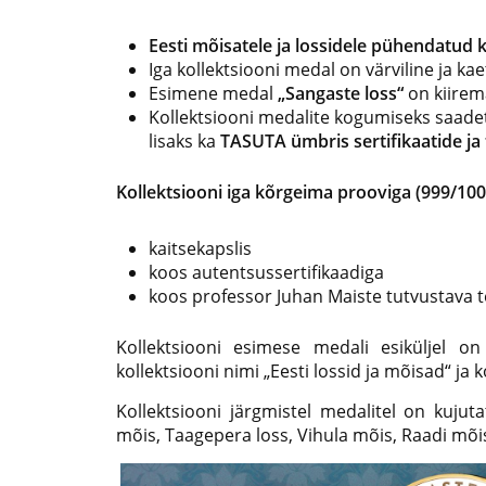
Eesti mõisatele ja lossidele pühendatud 
Iga kollektsiooni medal on värviline ja ka
Esimene medal
„Sangaste loss“
on kiirem
Kollektsiooni medalite kogumiseks saad
lisaks ka
TASUTA ümbris sertifikaatide ja
Kollektsiooni iga kõrgeima prooviga (999/10
kaitsekapslis
koos autentsussertifikaadiga
koos professor Juhan Maiste tutvustava t
Kollektsiooni esimese medali esiküljel o
kollektsiooni nimi „Eesti lossid ja mõisad“ ja 
Kollektsiooni järgmistel medalitel on kujut
mõis, Taagepera loss, Vihula mõis, Raadi mõis,