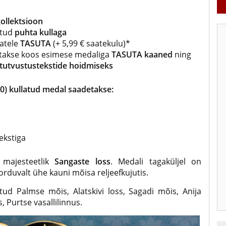
kollektsioon
etud
puhta kullaga
atele
TASUTA
(+ 5,99 € saatekulu)*
etakse koos esimese medaliga
TASUTA kaaned
ning
 tutvustustekstide hoidmiseks
00) kullatud medal saadetakse:
ekstiga
n majesteetlik
Sangaste loss
. Medali tagaküljel on
korduvalt ühe kauni mõisa reljeefkujutis.
atud Palmse mõis, Alatskivi loss, Sagadi mõis, Anija
 Purtse vasallilinnus.