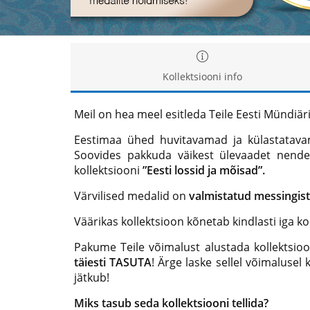
Kollektsiooni info
Meil on hea meel esitleda Teile Eesti Mündiär
Eestimaa ühed huvitavamad ja külastatava
Soovides pakkuda väikest ülevaadet nende 
kollektsiooni
”Eesti lossid ja mõisad”.
Värvilised medalid on
valmistatud messingist
Väärikas kollektsioon kõnetab kindlasti iga ko
Pakume Teile võimalust alustada kollektsioo
täiesti TASUTA
! Ärge laske sellel võimalusel
jätkub!
Miks tasub seda kollektsiooni tellida?