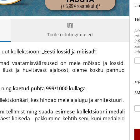
Lin
Te
Jah
Toote ostutingimused
mis
inf
kli
i uut kollektsiooni
„Eesti lossid ja mõisad“
.
inf
mad vaatamisväärsused on meie mõisad ja lossid.
ilust ja huvitavast ajaloost, oleme kokku pannud
E-
ning
kaetud puhta 999/1000 kullaga
.
SM
llektsionääri, kes hindab meie ajalugu ja arhitektuuri.
ni tellimist ning saada
esimese kollektsiooni medali
 käest libiseda - pakkumine kehtib seni, kuni medaleid