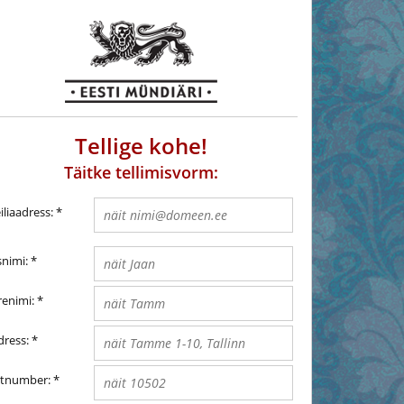
Tellige kohe!
Täitke tellimisvorm:
liaadress:
*
snimi:
*
renimi:
*
dress:
*
htnumber:
*