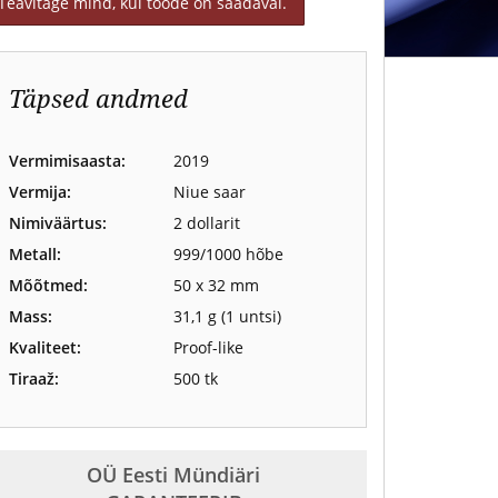
Teavitage mind, kui toode on saadaval.
Täpsed andmed
Vermimisaasta:
2019
Vermija:
Niue saar
Nimiväärtus:
2 dollarit
Metall:
999/1000 hõbe
Mõõtmed:
50 x 32 mm
Mass:
31,1 g (1 untsi)
Kvaliteet:
Proof-like
Tiraaž:
500 tk
OÜ Eesti Mündiäri