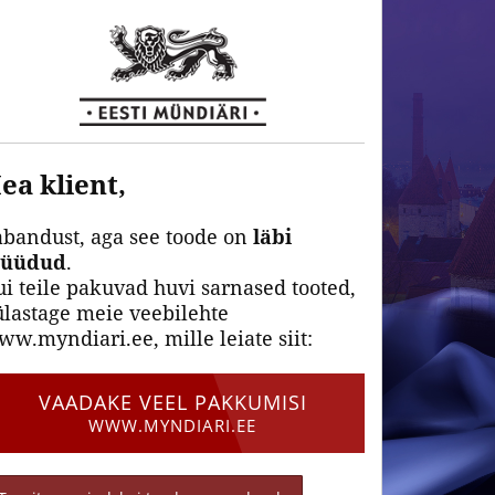
ea klient,
abandust, aga see toode on
läbi
üüdud
.
i teile pakuvad huvi sarnased tooted,
lastage meie veebilehte
w.myndiari.ee, mille leiate siit:
VAADAKE VEEL PAKKUMISI
WWW.MYNDIARI.EE