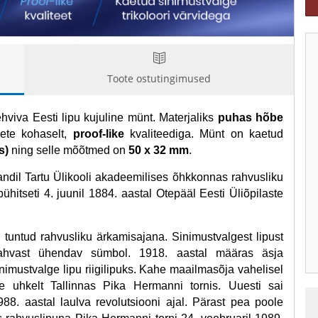
Toote ostutingimused
viva Eesti lipu kujuline münt. Materjaliks
puhas hõbe
uete kohaselt,
proof-like
kvaliteediga. Münt on kaetud
s)
ning selle mõõtmed on
50 x 32 mm
.
randil Tartu Ülikooli akadeemilises õhkkonnas rahvusliku
hitseti 4. juunil 1884. aastal Otepääl Eesti Üliõpilaste
 tuntud rahvusliku ärkamisajana. Sinimustvalgest lipust
ahvast ühendav sümbol. 1918. aastal määras äsja
inimustvalge lipu riigilipuks. Kahe maailmasõja vahelisel
ge uhkelt Tallinnas Pika Hermanni tornis. Uuesti sai
8. aastal laulva revolutsiooni ajal. Pärast pea poole