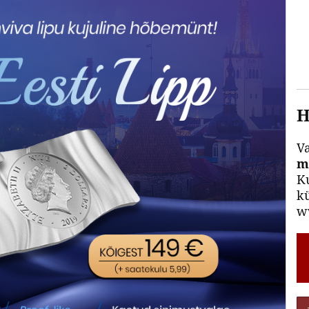
H
V
m
Ku
kü
ww