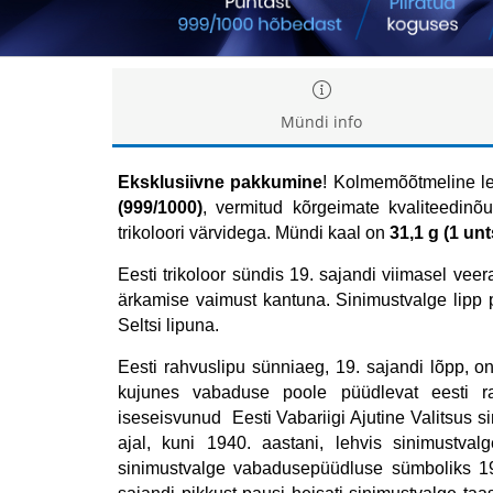
Mündi info
Eksklusiivne pakkumine
! Kolmemõõtmeline leh
(999/1000)
, vermitud kõrgeimate kvaliteedinõ
trikoloori värvidega. Mündi kaal on
31,1 g (1 unt
Eesti trikoloor sündis 19. sajandi viimasel vee
ärkamise vaimust kantuna. Sinimustvalge lipp pü
Seltsi lipuna.
Eesti rahvuslipu sünniaeg, 19. sajandi lõpp, on
kujunes vabaduse poole püüdlevat eesti r
iseseisvunud Eesti Vabariigi Ajutine Valitsus s
ajal, kuni 1940. aastani, lehvis sinimustval
sinimustvalge vabadusepüüdluse sümboliks 198