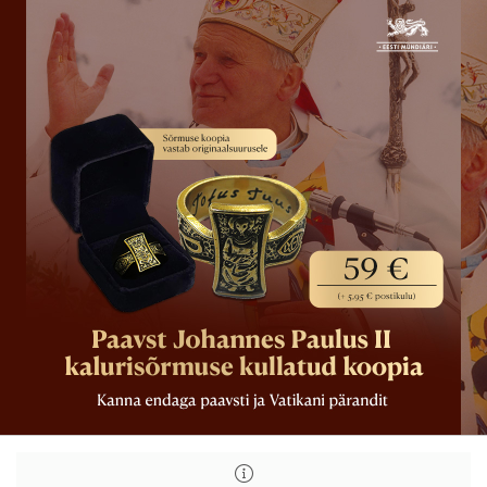
Paavst
Paavst
Johannes
Johannes
Paulus
Paulus
II
II
sõrmuse
sõrmuse
kullatud
kullatud
koopia
koopia