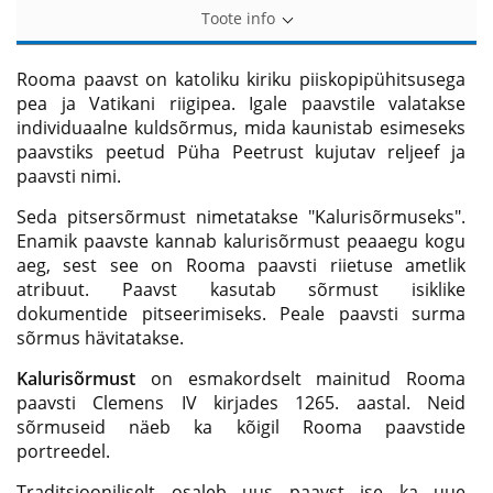
Toote info
Rooma paavst on katoliku kiriku piiskopipühitsusega
pea ja Vatikani riigipea. Igale paavstile valatakse
individuaalne kuldsõrmus, mida kaunistab esimeseks
paavstiks peetud Püha Peetrust kujutav reljeef ja
paavsti nimi.
Seda pitsersõrmust nimetatakse "Kalurisõrmuseks".
Enamik paavste kannab kalurisõrmust peaaegu kogu
aeg, sest see on Rooma paavsti riietuse ametlik
atribuut. Paavst kasutab sõrmust isiklike
dokumentide pitseerimiseks. Peale paavsti surma
sõrmus hävitatakse.
Kalurisõrmust
on esmakordselt mainitud Rooma
paavsti Clemens IV kirjades 1265. aastal. Neid
sõrmuseid näeb ka kõigil Rooma paavstide
portreedel.
Traditsiooniliselt osaleb uus paavst ise ka uue