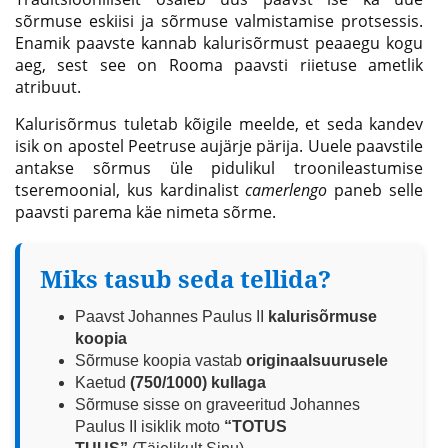
sõrmuse eskiisi ja sõrmuse valmistamise protsessis.
Enamik paavste kannab kalurisõrmust peaaegu kogu
aeg, sest see on Rooma paavsti riietuse ametlik
atribuut.
Kalurisõrmus tuletab kõigile meelde, et seda kandev
isik on apostel Peetruse aujärje pärija. Uuele paavstile
antakse sõrmus üle pidulikul troonileastumise
tseremoonial, kus kardinalist
camerlengo
paneb selle
paavsti parema käe nimeta sõrme.
Miks tasub seda tellida?
Paavst Johannes Paulus II
kalurisõrmuse
koopia
Sõrmuse koopia vastab
originaalsuurusele
Kaetud
(750/1000) kullaga
Sõrmuse sisse on graveeritud Johannes
Paulus II isiklik moto
“TOTUS