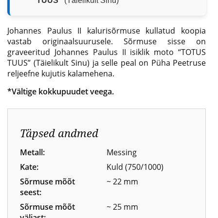
TUUS”
(Täielikult Sinu)
Johannes Paulus II kalurisõrmuse kullatud koopia
vastab originaalsuurusele. Sõrmuse sisse on
graveeritud Johannes Paulus II isiklik moto “TOTUS
TUUS” (Täielikult Sinu) ja selle peal on Püha Peetruse
reljeefne kujutis kalamehena.
*Vältige kokkupuudet veega.
Täpsed andmed
Metall:
Messing
Kate:
Kuld (750/1000)
Sõrmuse mõõt
~ 22 mm
seest:
Sõrmuse mõõt
~ 25 mm
väljast: