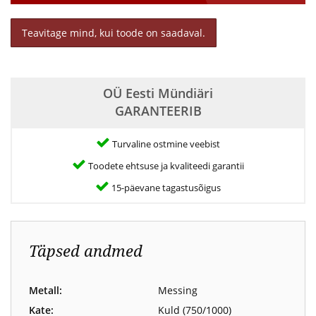
Teavitage mind, kui toode on saadaval.
OÜ Eesti Mündiäri
GARANTEERIB
Turvaline ostmine veebist
Toodete ehtsuse ja kvaliteedi garantii
15-päevane tagastusõigus
Täpsed andmed
Metall:
Messing
Kate:
Kuld (750/1000)