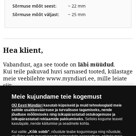
Sõrmuse mõõt seest:
~ 22 mm
Sõrmuse mõõt väljast:
~ 25 mm
Hea klient,
Vabandust, aga see toode on
läbi müüdud
.
Kui teile pakuvad huvi sarnased tooted, külastage
meie veebilehte www.myndiari.ee, mille leiate
siit:
Meie kujundame teie kogemust
VAADAKE VEEL PAKKUMISI
OÜ Eesti Mündiäri
kasutab küpsiseid ja muid tehnoloogiaid meie
WWW.MYNDIARI.EE
saitide usaldusväärsuse ja turvalisuse tagamiseks, nende
jõudluse mõõtmiseks ning isikupärastatud ostukogemuse ja
isikupärastatud reklaamide pakkumiseks.
Selleks kogume teavet
kasutajate, nende käitumise ja seadmete kohta.
Teavitage mind, kui toode on saadaval.
Kui valite
„Kõik sobib”
, nõustute teabe kogumisega ning nõustute,