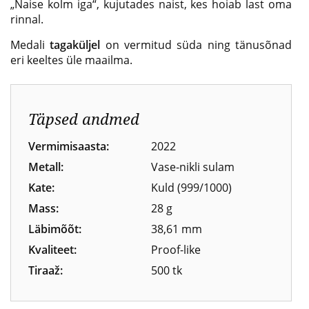
„Naise kolm iga“, kujutades naist, kes hoiab last oma
rinnal.
Medali
tagaküljel
on vermitud süda ning tänusõnad
eri keeltes üle maailma.
Täpsed andmed
Vermimisaasta:
2022
Metall:
Vase-nikli sulam
Kate:
Kuld (999/1000)
Mass:
28 g
Läbimõõt:
38,61 mm
Kvaliteet:
Proof-like
Tiraaž:
500 tk