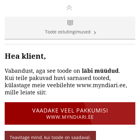
Toote ostutingimused
Hea klient,
Vabandust, aga see toode on
läbi müüdud
.
Kui teile pakuvad huvi sarnased tooted,
külastage meie veebilehte www.myndiari.ee,
mille leiate siit:
VAADAKE VEEL PAKKUMISI
WWW.MYNDIARI.EE
Teavitage mind, kui toode on saadaval.