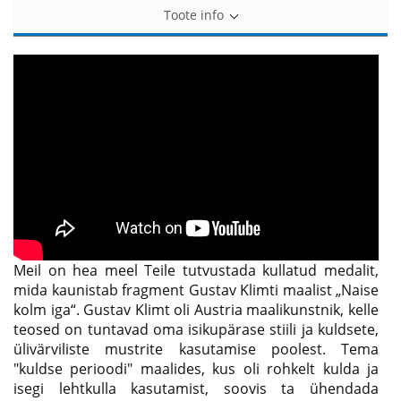
Toote info
Meil on hea meel Teile tutvustada kullatud medalit,
mida kaunistab fragment Gustav Klimti maalist „Naise
kolm iga“. Gustav Klimt oli Austria maalikunstnik, kelle
teosed on tuntavad oma isikupärase stiili ja kuldsete,
ülivärviliste mustrite kasutamise poolest. Tema
"kuldse perioodi" maalides, kus oli rohkelt kulda ja
isegi lehtkulla kasutamist, soovis ta ühendada