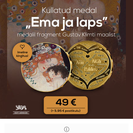
Kullatud
Kullatud
medal
medal
„Ema
„Ema
ja
ja
laps“
laps“