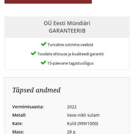
OÜ Eesti Mündiäri
GARANTEERIB
Turvaline ostmine veebist
Toodete ehtsuse ja kvaliteedi garantii
15-päevane tagastusõigus
Täpsed andmed
Vermimisaasta:
2022
Metall:
Vase-nikli sulam
Kate:
Kuld (999/1000)
Mass:
28 g