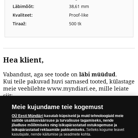
Läbimõõt:
38,61 mm
Kvaliteet:
Proof-like
Tiraaž:
500 tk
Hea klient,
Vabandust, aga see toode on
läbi müüdud
.
Kui teile pakuvad huvi sarnased tooted, külastage
meie veebilehte www.myndiari.ee, mille leiate
siit:
Meie kujundame teie kogemust
VAADAKE VEEL PAKKUMISI
OÜ Eesti Mündiäri
kasutab küpsiseid ja muid tehnoloogiaid meie
WWW.MYNDIARI.EE
saitide usaldusväärsuse ja turvalisuse tagamiseks, nende
jõudluse mõõtmiseks ning isikupärastatud ostukogemuse ja
isikupärastatud reklaamide pakkumiseks.
Selleks kogume teavet
kasutajate, nende käitumise ja seadmete kohta.