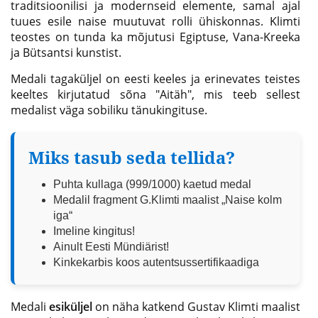
traditsioonilisi ja modernseid elemente, samal ajal
tuues esile naise muutuvat rolli ühiskonnas. Klimti
teostes on tunda ka mõjutusi Egiptuse, Vana-Kreeka
ja Bütsantsi kunstist.
Medali tagaküljel on eesti keeles ja erinevates teistes
keeltes kirjutatud sõna "Aitäh", mis teeb sellest
medalist väga sobiliku tänukingituse.
Miks tasub seda tellida?
Puhta kullaga (999/1000) kaetud medal
Medalil fragment G.Klimti maalist „Naise kolm
iga“
Imeline kingitus!
Ainult Eesti Mündiärist!
Kinkekarbis koos autentsussertifikaadiga
Medali
esiküljel
on näha katkend Gustav Klimti maalist