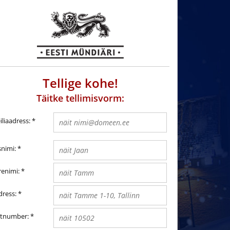
Tellige kohe!
Täitke tellimisvorm:
liaadress:
*
snimi:
*
renimi:
*
dress:
*
htnumber:
*