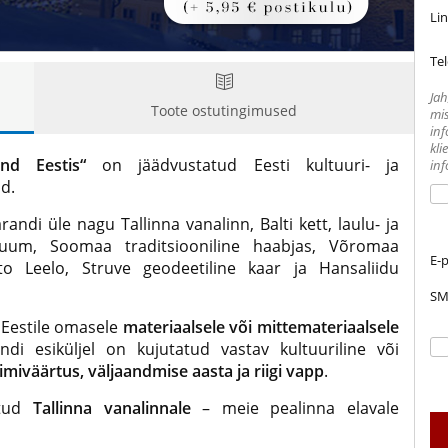
Lin
Te
Jah
Toote ostutingimused
mis
inf
kli
nd Eestis“
on jäädvustatud Eesti kultuuri- ja
inf
d.
andi üle nagu Tallinna vanalinn, Balti kett, laulu- ja
iruum, Soomaa traditsiooniline haabjas, Võromaa
E-
to Leelo, Struve geodeetiline kaar ja Hansaliidu
SM
 Eestile omasele
materiaalsele või mittemateriaalsele
ndi esiküljel on kujutatud vastav kultuuriline või
imiväärtus, väljaandmise aasta ja riigi vapp
.
atud
Tallinna vanalinnale
– meie pealinna elavale