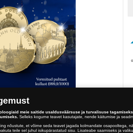
o
ogemust
llektsiooni tellimisel. Soovides tellida ainult esimese
oloogiaid meie saitide usaldusväärsuse ja turvalisuse tagamisek
ulu 5,95 €). Kui soovite tellida ainult esimese mündi,
kumiseks.
Selleks kogume teavet kasutajate, nende käitumise ja seadm
ing nõustute, et võime seda teavet jagada kolmandate osapooltega, näi
akuta teile sel juhul isikupärastatud sisu. Lisateabe saamiseks ja vali