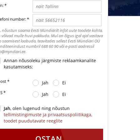
n:
*
lefoni number:
*
, nõustun saama Eesti Mündiärilt infot uute toodete kohta,
 võivad mulle huvi pakkuda. Mul on õigus igal ajal vastava
o saamisest loobuda, teavitades sellest Eesti Mündiäri OÜ
enditeenindust numbril 688 60 90 või e-posti aadressil
o@myndiari.ee.
Annan nõusoleku järgmiste reklaamkanalite
kasutamiseks:
post
*
Jah
Ei
S
*
Jah
Ei
Jah
, olen lugenud ning nõustun
tellimistingimuste ja privaatsuspoliitikaga,
toodet puudutavate reeglite
OSTAN