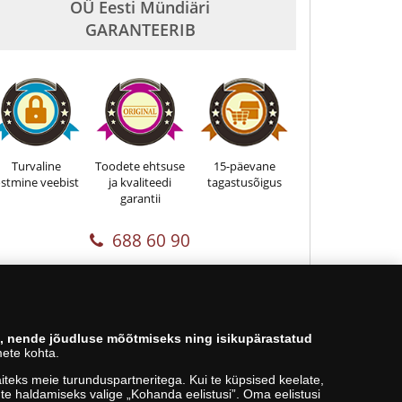
OÜ Eesti Mündiäri
GARANTEERIB
Turvaline
Toodete ehtsuse
15-päevane
stmine veebist
ja kvaliteedi
tagastusõigus
garantii
688 60 90
s, nende jõudluse mõõtmiseks ning isikupärastatud
ete kohta.
teks meie turunduspartneritega. Kui te küpsised keelate,
kute haldamiseks valige „Kohanda eelistusi”. Oma eelistusi