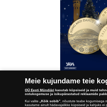
Meie kujundame teie k
* Esimese mündi erihind kehtib ainult terve ko
OÜ Eesti Mündiäri
kasutab küpsiseid ja muid tehn
mündi, on hinnaks tavahind 99 eurot (+ saatek
ostukogemuse ja isikupärastatud reklaamide pak
helistage 688 6090.
Kui valite
„Kõik sobib”
, nõustute teabe kogumisega n
kasutame ainult hädavajalikke küpsiseid ja kahjuks ei p