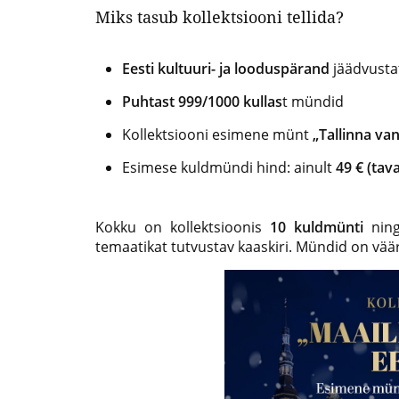
Miks tasub kollektsiooni tellida?
Eesti kultuuri- ja looduspärand
jäädvusta
Puhtast 999/1000 kullas
t mündid
Kollektsiooni esimene münt
„Tallinna van
Esimese kuldmündi hind: ainult
49 € (tav
Kokku on kollektsioonis
10 kuldmünti
ning
temaatikat tutvustav kaaskiri. Mündid on väär