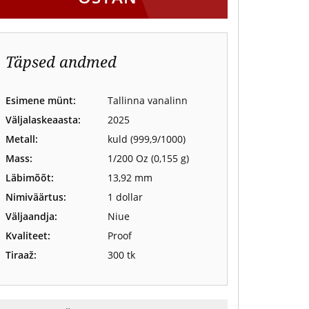
Täpsed andmed
Esimene münt:
Tallinna vanalinn
Väljalaskeaasta:
2025
Metall:
kuld (999,9/1000)
Mass:
1/200 Oz (0,155 g)
Läbimõõt:
13,92 mm
Nimiväärtus:
1 dollar
Väljaandja:
Niue
Kvaliteet:
Proof
Tiraaž:
300 tk