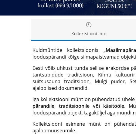
Kollektsiooni info
Kuldmüntide kollektsioonis
„Maailmapära
looduspärandi kõige silmapaistvamad objekti
Eesti võib uhkust tunda sellise erakordse pär
tantsupidude traditsioon, Kihnu kultuur
suitsusauna traditsioon, Mulgi puder, Se
ajaloolised dokumendid.
Iga kollektsiooni münt on pühendatud ühele
pärandile, traditsioonile või käsitööle
. Mü
looduspärandi objekt, tagaküljel aga mündi
n
Kollektsiooni esimene münt on pühend
ajaloomuuseumile.