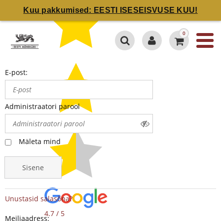
Kuu pakkumised: EESTI ISESEISVUSE KUU!
0
E-post:
Administraatori parool
Mäleta mind
Sisene
Unustasid salasõna?
4.7 / 5
Meiliaadress: