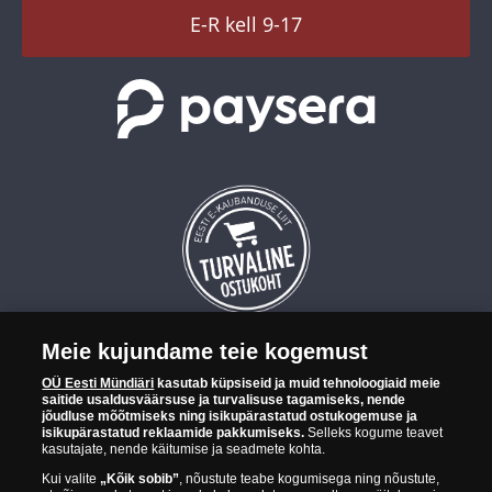
TikTok
E-R kell 9-17
Meie kujundame teie kogemust
OÜ Eesti Mündiäri on maailma tuntumate rahapajade
OÜ Eesti Mündiäri
kasutab küpsiseid ja muid tehnoloogiaid meie
kollektsioonimüntide ja -medalite levitaja Eestis. OÜ Eesti Mündiäri
saitide usaldusväärsuse ja turvalisuse tagamiseks, nende
kuulub ettevõttele "Samlerhuset Group“.
jõudluse mõõtmiseks ning isikupärastatud ostukogemuse ja
isikupärastatud reklaamide pakkumiseks.
Selleks kogume teavet
Euroopa ühel suuremal mündilevitajate grupil "Samlerhuset
kasutajate, nende käitumise ja seadmete kohta.
Group" on allüksused 14 Euroopa riigis. Ettevõtete grupile kuulub
Kui valite
„Kõik sobib”
, nõustute teabe kogumisega ning nõustute,
Norra vanim, endine riiklik rahapaja, mis tegutseb alates 1686.