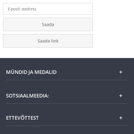
Saada
Saada link
MÜNDID JA MEDALID
Kuu eripakkumine
SOTSIAALMEEDIA:
Kingiideed
ETTEVÕTTEST
Eesti tooted
Uudistooted