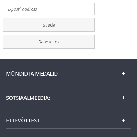
Saada
Saada link
MÜNDID JA MEDALID
Kuu eripakkumine
SOTSIAALMEEDIA:
Kingiideed
ETTEVÕTTEST
Eesti tooted
Uudistooted