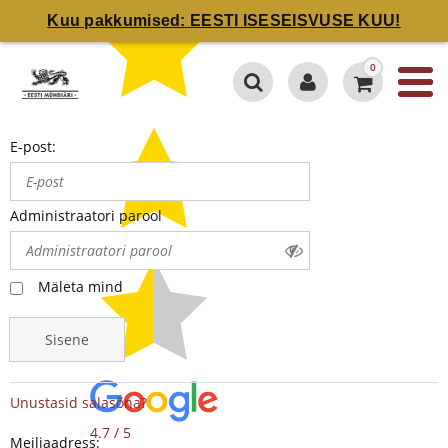
Kuu pakkumised: EESTI ISESEISVUSE KUU!
0
E-post:
Administraatori parool
Mäleta mind
Sisene
Unustasid salasõna?
4.7 / 5
Meiliaadress: