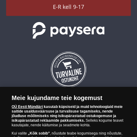
TikTok
E-R kell 9-17
Meie kujundame teie kogemust
OÜ Eesti Mündiäri on maailma tuntumate rahapajade
OÜ Eesti Mündiäri
kasutab küpsiseid ja muid tehnoloogiaid meie
kollektsioonimüntide ja -medalite levitaja Eestis. OÜ Eesti Mündiäri
saitide usaldusväärsuse ja turvalisuse tagamiseks, nende
kuulub ettevõttele "Samlerhuset Group“.
jõudluse mõõtmiseks ning isikupärastatud ostukogemuse ja
isikupärastatud reklaamide pakkumiseks.
Selleks kogume teavet
Euroopa ühel suuremal mündilevitajate grupil "Samlerhuset
kasutajate, nende käitumise ja seadmete kohta.
Group" on allüksused 14 Euroopa riigis. Ettevõtete grupile kuulub
Kui valite
„Kõik sobib”
, nõustute teabe kogumisega ning nõustute,
Norra vanim, endine riiklik rahapaja, mis tegutseb alates 1686.