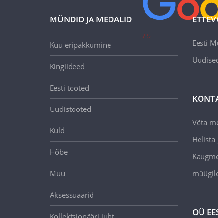
MÜNDID JA MEDALID
ETTEV
/ 5
Eesti M
Kuu eripakkumine
Uudise
Kingiideed
Eesti tooted
KONT
Uudistooted
Võta m
Kuld
Helista j
Hõbe
Kaugmee
Muu
müügil
Aksessuaarid
OÜ EE
Kollektsionääri juht