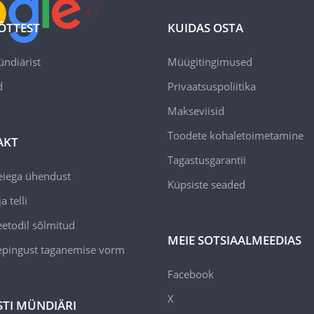
4.7
ÕTTEST
KUIDAS OSTA
ündiärist
Müügitingimused
d
Privaatsuspoliitika
Makseviisid
Toodete kohaletoimetamine
AKT
Tagastusgarantii
eiega ühendust
Küpsiste seaded
a telli
todil sõlmitud
MEIE SOTSIAALMEEDIAS
epingust taganemise vorm
Facebook
X
STI MÜNDIÄRI