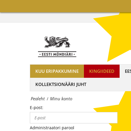
on
Minu
maailma
konto
tuntumate
|
rahapajade
OÜ
kollektsioonimüntide
Eesti
ja
Mündiäri
-
KUU ERIPAKKUMINE
KINGIIDEED
EE
on
medalite
KOLLEKTSIONÄÄRI JUHT
maailma
levitaja
Pealeht
Minu konto
/
tuntumate
Eestis
E-post:
rahapajade
kollektsioonimüntide
Administraatori parool
ja