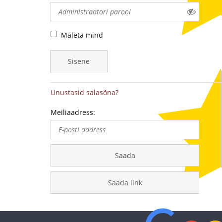
-
medalite
Mäleta mind
levitaja
Sisene
Eestis
Unustasid salasõna?
Meiliaadress:
Saada
Saada link