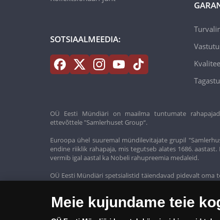
GARAN
Turvali
SOTSIAALMEEDIA:
Vastutu
Kvalitee
Tagastu
OÜ Eesti Mündiäri on maailma tuntumate rahapajade k
ettevõttele "Samlerhuset Group“.
Euroopa ühel suuremal mündilevitajate grupil "Samlerhus
endine riiklik rahapaja, mis tegutseb alates 1686. aastas
vermib igal aastal ka Nobeli rahupreemia medaleid.
OÜ Eesti Mündiäri spetsialistid täiendavad pidevalt oma t
oma klientidele ainult kõrgeima kvaliteediga tooteid.
Meie kujundame teie k