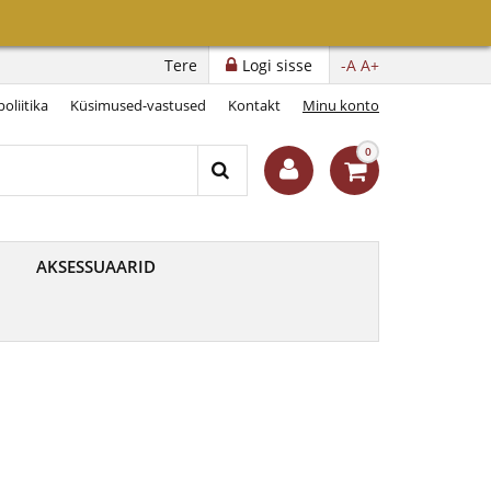
Tere
Logi sisse
-A
A+
oliitika
Küsimused-vastused
Kontakt
Minu konto
0
AKSESSUAARID