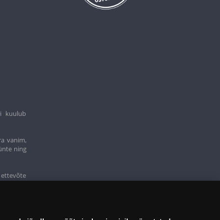
i kuulub
ra vanim,
ünte ning
 ettevõte