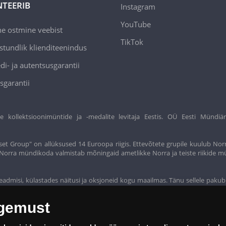
TEERIB
Instagram
YouTube
ne ostmine veebist
TikTok
stundlik klienditeenindus
di- ja autentsusgarantii
sgarantii
ollektsioonimüntide ja -medalite levitaja Eestis. OÜ Eesti Mündiär
et Group" on allüksused 14 Euroopa riigis. Ettevõtete grupile kuulub Nor
t. Norra mündikoda valmistab mõningaid ametlikke Norra ja teiste riikide m
eadmisi, külastades näitusi ja oksjoneid kogu maailmas. Tänu sellele pakub
ogemust