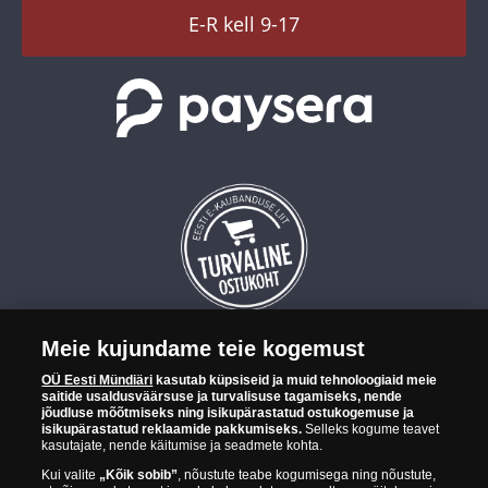
TikTok
E-R kell 9-17
Meie kujundame teie kogemust
OÜ Eesti Mündiäri on maailma tuntumate rahapajade
OÜ Eesti Mündiäri
kasutab küpsiseid ja muid tehnoloogiaid meie
kollektsioonimüntide ja -medalite levitaja Eestis. OÜ Eesti Mündiäri
saitide usaldusväärsuse ja turvalisuse tagamiseks, nende
kuulub ettevõttele "Samlerhuset Group“.
jõudluse mõõtmiseks ning isikupärastatud ostukogemuse ja
isikupärastatud reklaamide pakkumiseks.
Selleks kogume teavet
Euroopa ühel suuremal mündilevitajate grupil "Samlerhuset
kasutajate, nende käitumise ja seadmete kohta.
Group" on allüksused 14 Euroopa riigis. Ettevõtete grupile kuulub
Kui valite
„Kõik sobib”
, nõustute teabe kogumisega ning nõustute,
Norra vanim, endine riiklik rahapaja, mis tegutseb alates 1686.