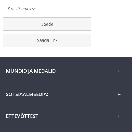
Saada
Saada link
MÜNDID JA MEDALID
Kuu eripakkumine
SOTSIAALMEEDIA:
Kingiideed
ETTEVÕTTEST
Eesti tooted
Uudistooted