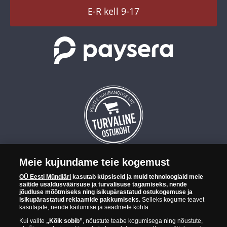
TikTok
E-R kell 9-17
Meie kujundame teie kogemust
OÜ Eesti Mündiäri on maailma tuntumate rahapajade
OÜ Eesti Mündiäri
kasutab küpsiseid ja muid tehnoloogiaid meie
kollektsioonimüntide ja -medalite levitaja Eestis. OÜ Eesti Mündiäri
saitide usaldusväärsuse ja turvalisuse tagamiseks, nende
kuulub ettevõttele "Samlerhuset Group“.
jõudluse mõõtmiseks ning isikupärastatud ostukogemuse ja
isikupärastatud reklaamide pakkumiseks.
Selleks kogume teavet
Euroopa ühel suuremal mündilevitajate grupil "Samlerhuset
kasutajate, nende käitumise ja seadmete kohta.
Group" on allüksused 14 Euroopa riigis. Ettevõtete grupile kuulub
Kui valite
„Kõik sobib”
, nõustute teabe kogumisega ning nõustute,
Norra vanim, endine riiklik rahapaja, mis tegutseb alates 1686.