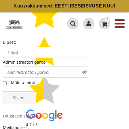
Kuu pakkumised: EESTI ISESEISVUSE KUU!
0
E-post:
Administraatori parool
Mäleta mind
Sisene
Unustasid salasõna?
4.7 / 5
Meiliaadress: