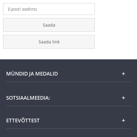
Saada
Saada link
MÜNDID JA MEDALID
Kuu eripakkumine
SOTSIAALMEEDIA:
Kingiideed
ETTEVÕTTEST
Eesti tooted
Uudistooted