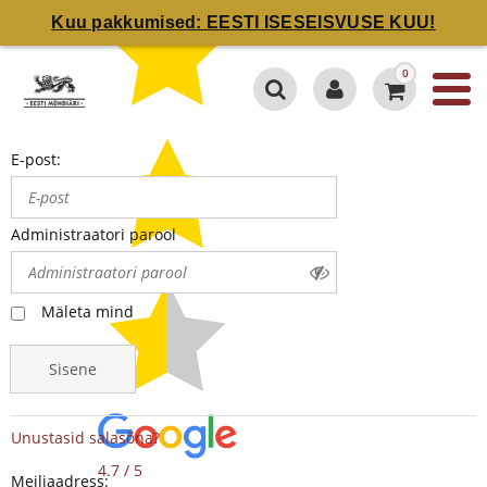
Kuu pakkumised: EESTI ISESEISVUSE KUU!
0
E-post:
Administraatori parool
Mäleta mind
Sisene
Unustasid salasõna?
4.7 / 5
Meiliaadress: