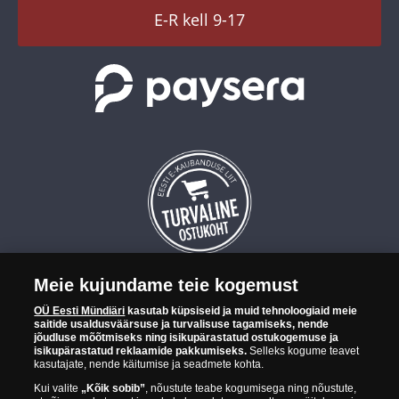
TikTok
E-R kell 9-17
Meie kujundame teie kogemust
OÜ Eesti Mündiäri on maailma tuntumate rahapajade
OÜ Eesti Mündiäri
kasutab küpsiseid ja muid tehnoloogiaid meie
kollektsioonimüntide ja -medalite levitaja Eestis. OÜ Eesti Mündiäri
saitide usaldusväärsuse ja turvalisuse tagamiseks, nende
kuulub ettevõttele "Samlerhuset Group“.
jõudluse mõõtmiseks ning isikupärastatud ostukogemuse ja
isikupärastatud reklaamide pakkumiseks.
Selleks kogume teavet
Euroopa ühel suuremal mündilevitajate grupil "Samlerhuset
kasutajate, nende käitumise ja seadmete kohta.
Group" on allüksused 14 Euroopa riigis. Ettevõtete grupile kuulub
Kui valite
„Kõik sobib”
, nõustute teabe kogumisega ning nõustute,
Norra vanim, endine riiklik rahapaja, mis tegutseb alates 1686.