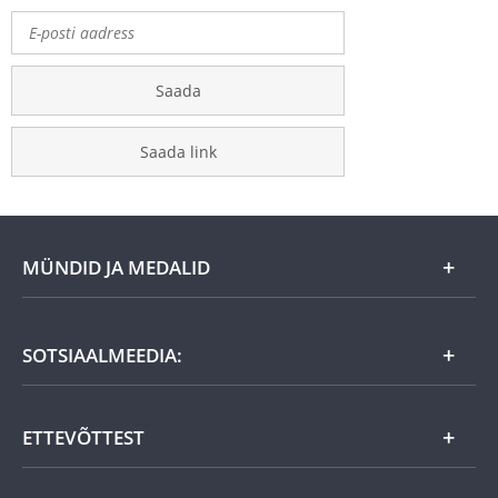
Saada
Saada link
MÜNDID JA MEDALID
Kuu eripakkumine
SOTSIAALMEEDIA:
Kingiideed
ETTEVÕTTEST
Eesti tooted
Uudistooted