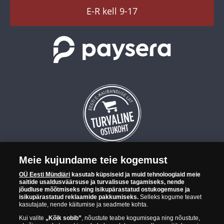
TikTok
E-R kell 9-17
Meie kujundame teie kogemust
OÜ Eesti Mündiäri on maailma tuntumate rahapajade
OÜ Eesti Mündiäri
kasutab küpsiseid ja muid tehnoloogiaid meie
kollektsioonimüntide ja -medalite levitaja Eestis. OÜ Eesti Mündiäri
saitide usaldusväärsuse ja turvalisuse tagamiseks, nende
kuulub ettevõttele "Samlerhuset Group“.
jõudluse mõõtmiseks ning isikupärastatud ostukogemuse ja
isikupärastatud reklaamide pakkumiseks.
Selleks kogume teavet
Euroopa ühel suuremal mündilevitajate grupil "Samlerhuset
kasutajate, nende käitumise ja seadmete kohta.
Group" on allüksused 14 Euroopa riigis. Ettevõtete grupile kuulub
Kui valite
„Kõik sobib”
, nõustute teabe kogumisega ning nõustute,
Norra vanim, endine riiklik rahapaja, mis tegutseb alates 1686.