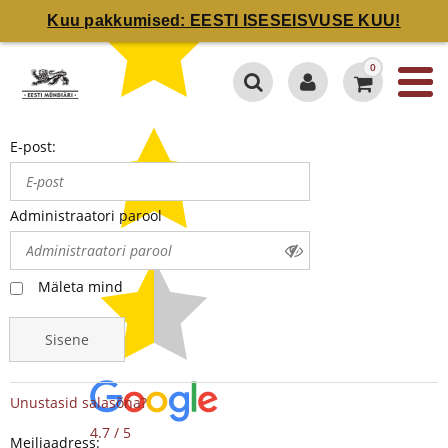
Kuu pakkumised: EESTI ISESEISVUSE KUU!
0
E-post:
Administraatori parool
Mäleta mind
Sisene
Unustasid salasõna?
4.7 / 5
Meiliaadress: