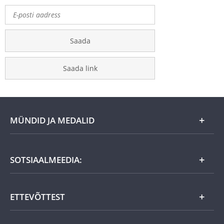
Saada
Saada link
MÜNDID JA MEDALID
Kuu eripakkumine
SOTSIAALMEEDIA:
Kingiideed
ETTEVÕTTEST
Eesti tooted
Uudistooted