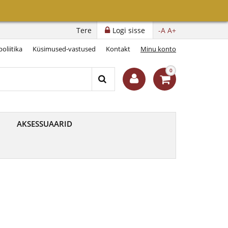
Tere
Logi sisse
-A
A+
oliitika
Küsimused-vastused
Kontakt
Minu konto
0
AKSESSUAARID