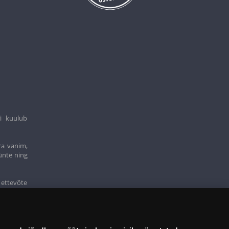
i kuulub
ra vanim,
ünte ning
 ettevõte