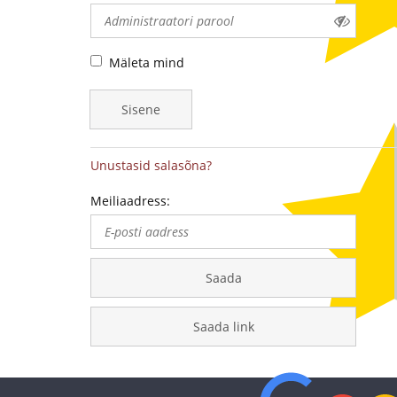
-
medalite
Mäleta mind
levitaja
Sisene
Eestis
Unustasid salasõna?
Meiliaadress:
Saada
Saada link