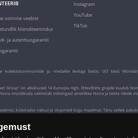
TEERIB
Instagram
YouTube
ne ostmine veebist
TikTok
stundlik klienditeenindus
di- ja autentsusgarantii
sgarantii
ollektsioonimüntide ja -medalite levitaja Eestis. OÜ Eesti Mündiär
et Group" on allüksused 14 Euroopa riigis. Ettevõtete grupile kuulub Nor
t. Norra mündikoda valmistab mõningaid ametlikke Norra ja teiste riikide m
eadmisi, külastades näitusi ja oksjoneid kogu maailmas. Tänu sellele pakub
ogemust