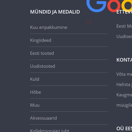
MÜNDID JA MEDALID
ETTEV
/ 5
Eesti M
Kuu eripakkumine
Uudise
Kingiideed
Eesti tooted
KONT
Uudistooted
Võta m
Kuld
Helista j
Hõbe
Kaugmee
Muu
müügil
Aksessuaarid
OÜ EE
Kollektsionääri juht