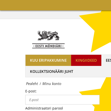
on
Minu
maailma
konto
tuntumate
|
rahapajade
OÜ
kollektsioonimüntide
Eesti
ja
Mündiäri
-
KUU ERIPAKKUMINE
KINGIIDEED
EE
on
medalite
KOLLEKTSIONÄÄRI JUHT
maailma
levitaja
Pealeht
Minu konto
/
tuntumate
Eestis
E-post:
rahapajade
kollektsioonimüntide
Administraatori parool
ja