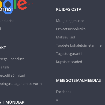
4.7
ÕTTEST
KUIDAS OSTA
ündiärist
Müügitingimused
d
Privaatsuspoliitika
Makseviisid
Toodete kohaletoimetamine
AKT
Tagastusgarantii
eiega ühendust
Küpsiste seaded
a telli
todil sõlmitud
MEIE SOTSIAALMEEDIAS
epingust taganemise vorm
Facebook
X
STI MÜNDIÄRI