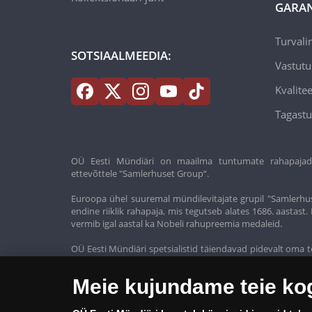
GARAN
Turvali
SOTSIAALMEEDIA:
Vastutu
Kvalitee
Tagastu
OÜ Eesti Mündiäri on maailma tuntumate rahapajade k
ettevõttele "Samlerhuset Group“.
Euroopa ühel suuremal mündilevitajate grupil "Samlerhus
endine riiklik rahapaja, mis tegutseb alates 1686. aastas
vermib igal aastal ka Nobeli rahupreemia medaleid.
OÜ Eesti Mündiäri spetsialistid täiendavad pidevalt oma t
oma klientidele ainult kõrgeima kvaliteediga tooteid.
Meie kujundame teie k