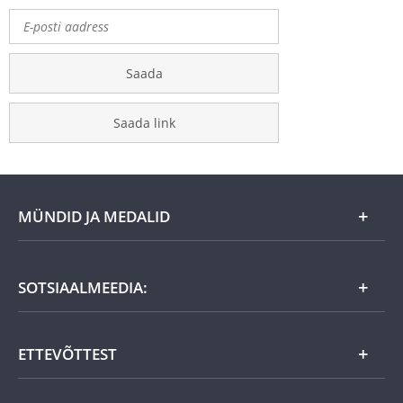
Saada
Saada link
MÜNDID JA MEDALID
Kuu eripakkumine
SOTSIAALMEEDIA:
Kingiideed
ETTEVÕTTEST
Eesti tooted
Uudistooted