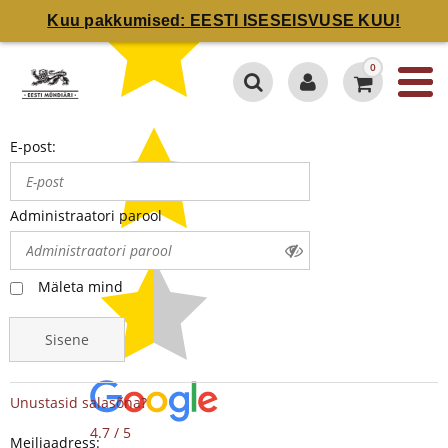
Kuu pakkumised: EESTI ISESEISVUSE KUU!
0
E-post:
Administraatori parool
Mäleta mind
Sisene
Unustasid salasõna?
4.7 / 5
Meiliaadress: