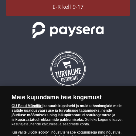
TikTok
E-R kell 9-17
Meie kujundame teie kogemust
OÜ Eesti Mündiäri on maailma tuntumate rahapajade
OÜ Eesti Mündiäri
kasutab küpsiseid ja muid tehnoloogiaid meie
kollektsioonimüntide ja -medalite levitaja Eestis. OÜ Eesti Mündiäri
saitide usaldusväärsuse ja turvalisuse tagamiseks, nende
kuulub ettevõttele "Samlerhuset Group“.
jõudluse mõõtmiseks ning isikupärastatud ostukogemuse ja
isikupärastatud reklaamide pakkumiseks.
Selleks kogume teavet
Euroopa ühel suuremal mündilevitajate grupil "Samlerhuset
kasutajate, nende käitumise ja seadmete kohta.
Group" on allüksused 14 Euroopa riigis. Ettevõtete grupile kuulub
Kui valite
„Kõik sobib”
, nõustute teabe kogumisega ning nõustute,
Norra vanim, endine riiklik rahapaja, mis tegutseb alates 1686.