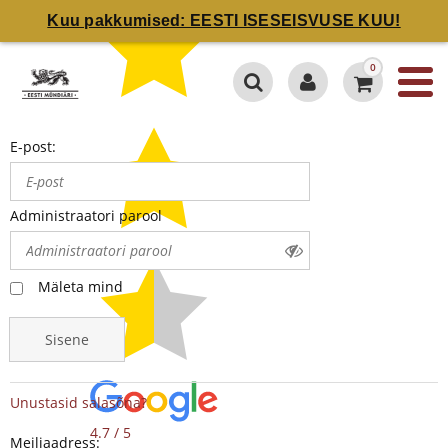
Kuu pakkumised: EESTI ISESEISVUSE KUU!
0
E-post:
Administraatori parool
Mäleta mind
Sisene
Unustasid salasõna?
4.7 / 5
Meiliaadress: