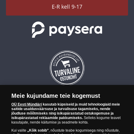
TikTok
E-R kell 9-17
Meie kujundame teie kogemust
OÜ Eesti Mündiäri on maailma tuntumate rahapajade
OÜ Eesti Mündiäri
kasutab küpsiseid ja muid tehnoloogiaid meie
kollektsioonimüntide ja -medalite levitaja Eestis. OÜ Eesti Mündiäri
saitide usaldusväärsuse ja turvalisuse tagamiseks, nende
kuulub ettevõttele "Samlerhuset Group“.
jõudluse mõõtmiseks ning isikupärastatud ostukogemuse ja
isikupärastatud reklaamide pakkumiseks.
Selleks kogume teavet
Euroopa ühel suuremal mündilevitajate grupil "Samlerhuset
kasutajate, nende käitumise ja seadmete kohta.
Group" on allüksused 14 Euroopa riigis. Ettevõtete grupile kuulub
Kui valite
„Kõik sobib”
, nõustute teabe kogumisega ning nõustute,
Norra vanim, endine riiklik rahapaja, mis tegutseb alates 1686.