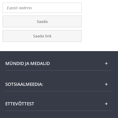
Saada
Saada link
MÜNDID JA MEDALID
Kuu eripakkumine
SOTSIAALMEEDIA:
Kingiideed
ETTEVÕTTEST
Eesti tooted
Uudistooted