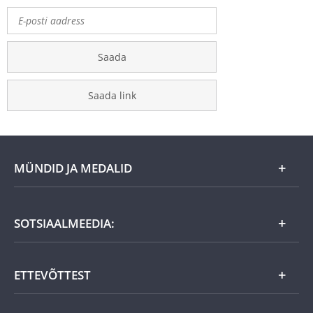
Saada
Saada link
MÜNDID JA MEDALID
Kuu eripakkumine
SOTSIAALMEEDIA:
Kingiideed
ETTEVÕTTEST
Eesti tooted
Uudistooted