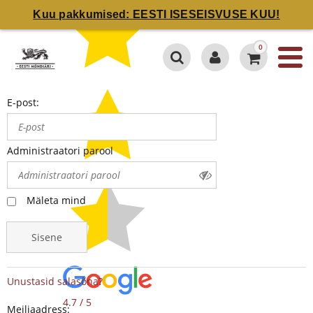
Kuu pakkumised: EESTI ISESEISVUSE KUU!
0
E-post:
Administraatori parool
Mäleta mind
Sisene
Unustasid salasõna?
4.7 / 5
Meiliaadress: