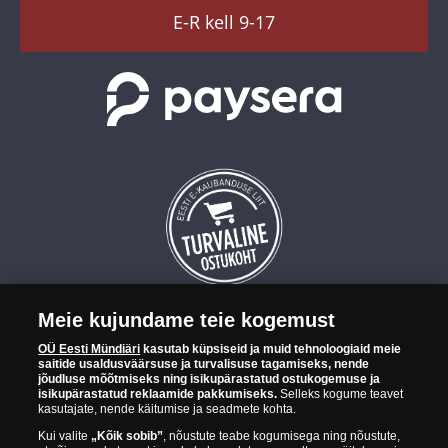
TikTok
E-R kell 9-17
Meie kujundame teie kogemust
OÜ Eesti Mündiäri on maailma tuntumate rahapajade
OÜ Eesti Mündiäri
kasutab küpsiseid ja muid tehnoloogiaid meie
kollektsioonimüntide ja -medalite levitaja Eestis. OÜ Eesti Mündiäri
saitide usaldusväärsuse ja turvalisuse tagamiseks, nende
kuulub ettevõttele "Samlerhuset Group“.
jõudluse mõõtmiseks ning isikupärastatud ostukogemuse ja
isikupärastatud reklaamide pakkumiseks.
Selleks kogume teavet
Euroopa ühel suuremal mündilevitajate grupil "Samlerhuset
kasutajate, nende käitumise ja seadmete kohta.
Group" on allüksused 14 Euroopa riigis. Ettevõtete grupile kuulub
Kui valite
„Kõik sobib”
, nõustute teabe kogumisega ning nõustute,
Norra vanim, endine riiklik rahapaja, mis tegutseb alates 1686.