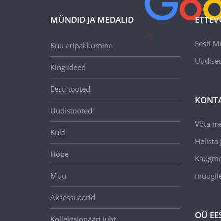
MÜNDID JA MEDALID
ETTEV
/ 5
Eesti M
Kuu eripakkumine
Uudise
Kingiideed
Eesti tooted
KONT
Uudistooted
Võta m
Kuld
Helista j
Hõbe
Kaugmee
Muu
müügil
Aksessuaarid
OÜ EE
Kollektsionääri juht