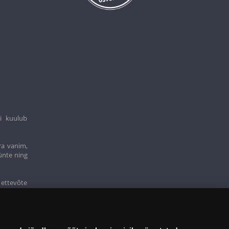
i kuulub
ra vanim,
ünte ning
 ettevõte