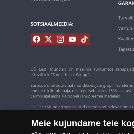
GARAN
Turvali
SOTSIAALMEEDIA:
Vastutu
Kvalitee
Tagastu
OÜ Eesti Mündiäri on maailma tuntumate rahapajade k
ettevõttele "Samlerhuset Group“.
Euroopa ühel suuremal mündilevitajate grupil "Samlerhus
endine riiklik rahapaja, mis tegutseb alates 1686. aastas
vermib igal aastal ka Nobeli rahupreemia medaleid.
OÜ Eesti Mündiäri spetsialistid täiendavad pidevalt oma t
oma klientidele ainult kõrgeima kvaliteediga tooteid.
Meie kujundame teie k