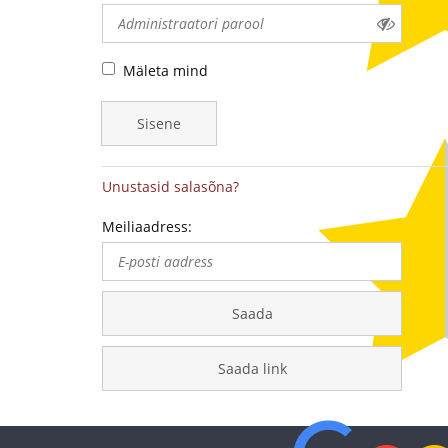
-
medalite
Mäleta mind
levitaja
Sisene
Eestis
Unustasid salasõna?
Meiliaadress:
Saada
Saada link