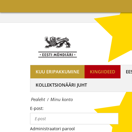
on
Minu
maailma
konto
tuntumate
|
rahapajade
OÜ
kollektsioonimüntide
Eesti
ja
Mündiäri
-
KUU ERIPAKKUMINE
KINGIIDEED
EE
on
medalite
KOLLEKTSIONÄÄRI JUHT
maailma
levitaja
Pealeht
Minu konto
/
tuntumate
Eestis
E-post:
rahapajade
kollektsioonimüntide
Administraatori parool
ja