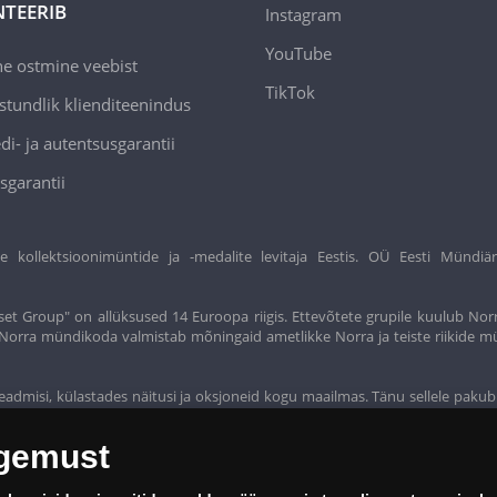
TEERIB
Instagram
YouTube
ne ostmine veebist
TikTok
stundlik klienditeenindus
di- ja autentsusgarantii
sgarantii
ollektsioonimüntide ja -medalite levitaja Eestis. OÜ Eesti Mündiär
et Group" on allüksused 14 Euroopa riigis. Ettevõtete grupile kuulub Nor
t. Norra mündikoda valmistab mõningaid ametlikke Norra ja teiste riikide m
eadmisi, külastades näitusi ja oksjoneid kogu maailmas. Tänu sellele pakub
ogemust