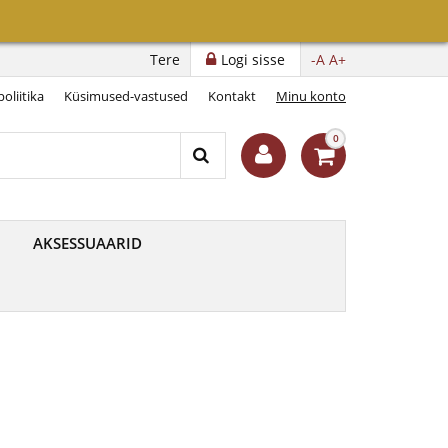
Tere
Logi sisse
-A
A+
oliitika
Küsimused-vastused
Kontakt
Minu konto
0
AKSESSUAARID