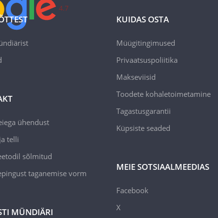
4.7
ÕTTEST
KUIDAS OSTA
ündiärist
Müügitingimused
d
Privaatsuspoliitika
Makseviisid
Toodete kohaletoimetamine
AKT
Tagastusgarantii
eiega ühendust
Küpsiste seaded
a telli
todil sõlmitud
MEIE SOTSIAALMEEDIAS
epingust taganemise vorm
Facebook
X
STI MÜNDIÄRI