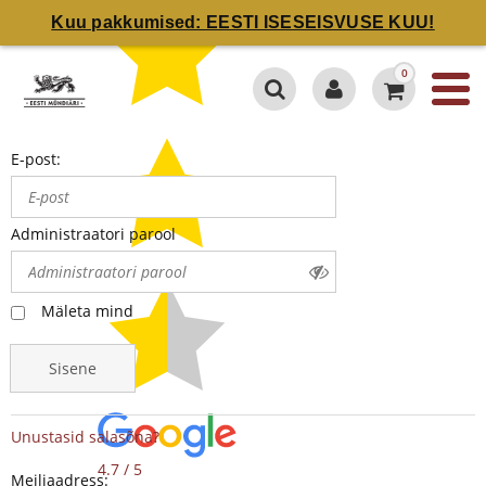
Kuu pakkumised: EESTI ISESEISVUSE KUU!
0
E-post:
Administraatori parool
Mäleta mind
Sisene
Unustasid salasõna?
4.7 / 5
Meiliaadress: