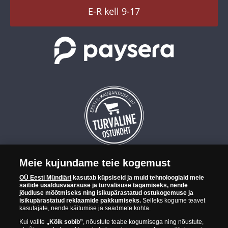
TikTok
E-R kell 9-17
Meie kujundame teie kogemust
OÜ Eesti Mündiäri on maailma tuntumate rahapajade
OÜ Eesti Mündiäri
kasutab küpsiseid ja muid tehnoloogiaid meie
kollektsioonimüntide ja -medalite levitaja Eestis. OÜ Eesti Mündiäri
saitide usaldusväärsuse ja turvalisuse tagamiseks, nende
kuulub ettevõttele "Samlerhuset Group“.
jõudluse mõõtmiseks ning isikupärastatud ostukogemuse ja
isikupärastatud reklaamide pakkumiseks.
Selleks kogume teavet
Euroopa ühel suuremal mündilevitajate grupil "Samlerhuset
kasutajate, nende käitumise ja seadmete kohta.
Group" on allüksused 14 Euroopa riigis. Ettevõtete grupile kuulub
Kui valite
„Kõik sobib”
, nõustute teabe kogumisega ning nõustute,
Norra vanim, endine riiklik rahapaja, mis tegutseb alates 1686.