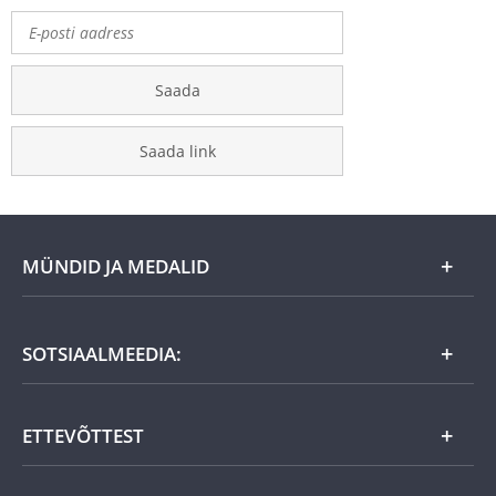
Saada
Saada link
MÜNDID JA MEDALID
Kuu eripakkumine
SOTSIAALMEEDIA:
Kingiideed
ETTEVÕTTEST
Eesti tooted
Uudistooted