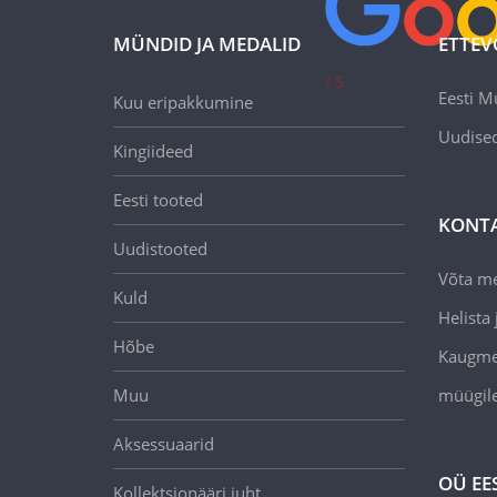
MÜNDID JA MEDALID
ETTEV
/ 5
Eesti M
Kuu eripakkumine
Uudise
Kingiideed
Eesti tooted
KONT
Uudistooted
Võta m
Kuld
Helista j
Hõbe
Kaugmee
Muu
müügil
Aksessuaarid
OÜ EE
Kollektsionääri juht