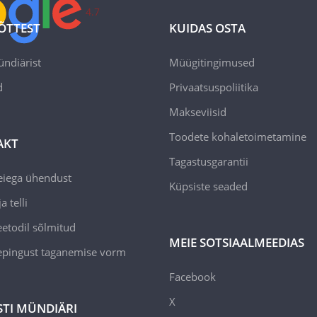
4.7
ÕTTEST
KUIDAS OSTA
ündiärist
Müügitingimused
d
Privaatsuspoliitika
Makseviisid
Toodete kohaletoimetamine
AKT
Tagastusgarantii
eiega ühendust
Küpsiste seaded
a telli
todil sõlmitud
MEIE SOTSIAALMEEDIAS
epingust taganemise vorm
Facebook
X
STI MÜNDIÄRI