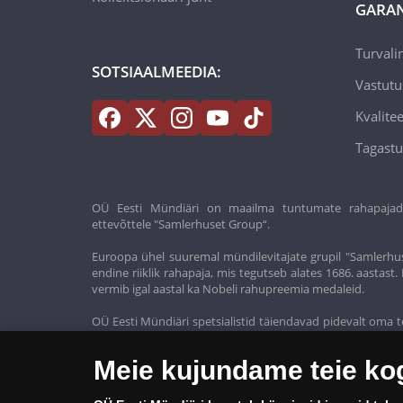
GARAN
Turvali
SOTSIAALMEEDIA:
Vastutu
Kvalitee
Tagastu
OÜ Eesti Mündiäri on maailma tuntumate rahapajade k
ettevõttele "Samlerhuset Group“.
Euroopa ühel suuremal mündilevitajate grupil "Samlerhus
endine riiklik rahapaja, mis tegutseb alates 1686. aastas
vermib igal aastal ka Nobeli rahupreemia medaleid.
OÜ Eesti Mündiäri spetsialistid täiendavad pidevalt oma t
oma klientidele ainult kõrgeima kvaliteediga tooteid.
Meie kujundame teie k