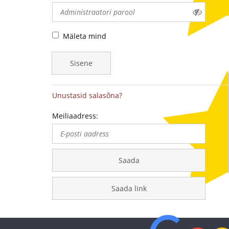
-
medalite
Mäleta mind
levitaja
Sisene
Eestis
Unustasid salasõna?
Meiliaadress:
Saada
Saada link