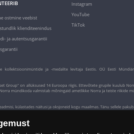
TEERIB
Instagram
YouTube
ne ostmine veebist
TikTok
stundlik klienditeenindus
di- ja autentsusgarantii
sgarantii
ollektsioonimüntide ja -medalite levitaja Eestis. OÜ Eesti Mündiär
et Group" on allüksused 14 Euroopa riigis. Ettevõtete grupile kuulub Nor
t. Norra mündikoda valmistab mõningaid ametlikke Norra ja teiste riikide m
eadmisi, külastades näitusi ja oksjoneid kogu maailmas. Tänu sellele pakub
ogemust