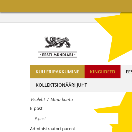
on
Minu
maailma
konto
tuntumate
|
rahapajade
OÜ
kollektsioonimüntide
Eesti
ja
Mündiäri
-
KUU ERIPAKKUMINE
KINGIIDEED
EE
on
medalite
KOLLEKTSIONÄÄRI JUHT
maailma
levitaja
Pealeht
Minu konto
/
tuntumate
Eestis
E-post:
rahapajade
kollektsioonimüntide
Administraatori parool
ja