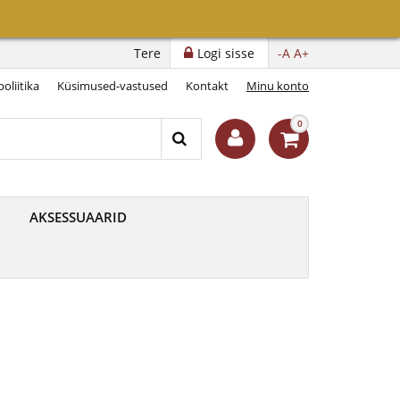
Tere
Logi sisse
-A
A+
oliitika
Küsimused-vastused
Kontakt
Minu konto
0
AKSESSUAARID