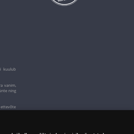
i kuulub
ra vanim,
ünte ning
 ettevõte