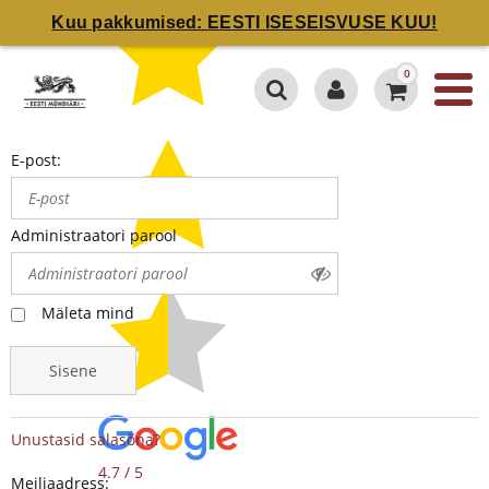
Kuu pakkumised: EESTI ISESEISVUSE KUU!
0
E-post:
Administraatori parool
Mäleta mind
Sisene
Unustasid salasõna?
4.7 / 5
Meiliaadress: