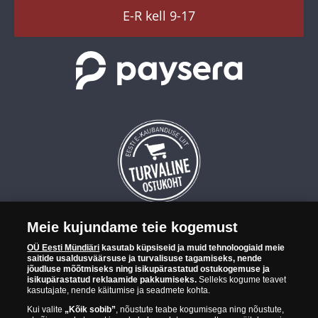
TikTok
E-R kell 9-17
Meie kujundame teie kogemust
OÜ Eesti Mündiäri on maailma tuntumate rahapajade
OÜ Eesti Mündiäri
kasutab küpsiseid ja muid tehnoloogiaid meie
kollektsioonimüntide ja -medalite levitaja Eestis. OÜ Eesti Mündiäri
saitide usaldusväärsuse ja turvalisuse tagamiseks, nende
kuulub ettevõttele "Samlerhuset Group“.
jõudluse mõõtmiseks ning isikupärastatud ostukogemuse ja
isikupärastatud reklaamide pakkumiseks.
Selleks kogume teavet
Euroopa ühel suuremal mündilevitajate grupil "Samlerhuset
kasutajate, nende käitumise ja seadmete kohta.
Group" on allüksused 14 Euroopa riigis. Ettevõtete grupile kuulub
Kui valite
„Kõik sobib”
, nõustute teabe kogumisega ning nõustute,
Norra vanim, endine riiklik rahapaja, mis tegutseb alates 1686.