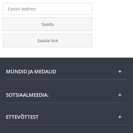
Saada
Saada link
MÜNDID JA MEDALID
Kuu eripakkumine
SOTSIAALMEEDIA:
Kingiideed
ETTEVÕTTEST
Eesti tooted
Uudistooted