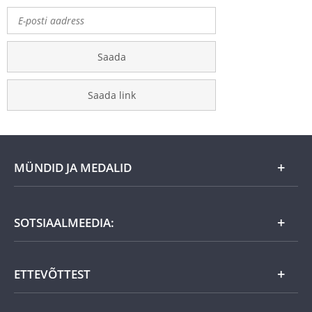
Saada
Saada link
MÜNDID JA MEDALID
Kuu eripakkumine
SOTSIAALMEEDIA:
Kingiideed
ETTEVÕTTEST
Eesti tooted
Uudistooted