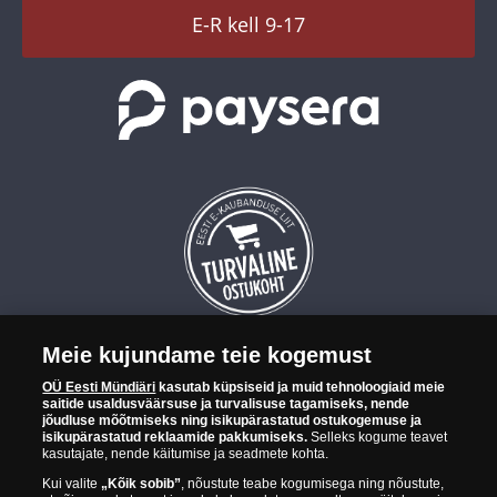
TikTok
E-R kell 9-17
Meie kujundame teie kogemust
OÜ Eesti Mündiäri on maailma tuntumate rahapajade
OÜ Eesti Mündiäri
kasutab küpsiseid ja muid tehnoloogiaid meie
kollektsioonimüntide ja -medalite levitaja Eestis. OÜ Eesti Mündiäri
saitide usaldusväärsuse ja turvalisuse tagamiseks, nende
kuulub ettevõttele "Samlerhuset Group“.
jõudluse mõõtmiseks ning isikupärastatud ostukogemuse ja
isikupärastatud reklaamide pakkumiseks.
Selleks kogume teavet
Euroopa ühel suuremal mündilevitajate grupil "Samlerhuset
kasutajate, nende käitumise ja seadmete kohta.
Group" on allüksused 14 Euroopa riigis. Ettevõtete grupile kuulub
Kui valite
„Kõik sobib”
, nõustute teabe kogumisega ning nõustute,
Norra vanim, endine riiklik rahapaja, mis tegutseb alates 1686.