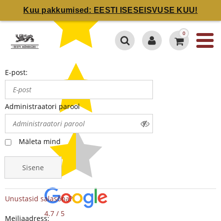
Kuu pakkumised: EESTI ISESEISVUSE KUU!
0
E-post:
Administraatori parool
Mäleta mind
Sisene
Unustasid salasõna?
4.7 / 5
Meiliaadress: