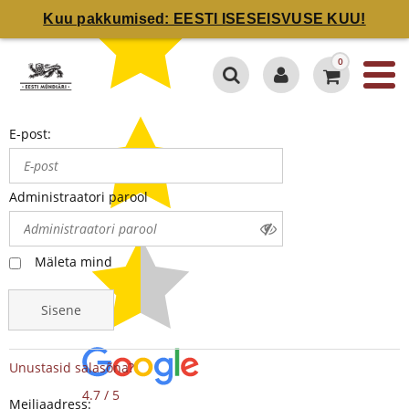
Kuu pakkumised: EESTI ISESEISVUSE KUU!
0
E-post:
Administraatori parool
Mäleta mind
Sisene
Unustasid salasõna?
4.7 / 5
Meiliaadress: