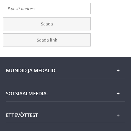
Saada
Saada link
MÜNDID JA MEDALID
Kuu eripakkumine
SOTSIAALMEEDIA:
Kingiideed
ETTEVÕTTEST
Eesti tooted
Uudistooted