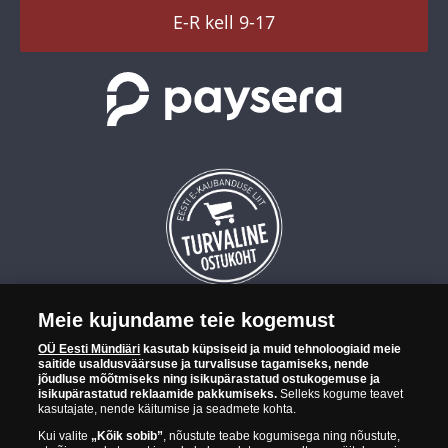
TikTok
E-R kell 9-17
Meie kujundame teie kogemust
OÜ Eesti Mündiäri on maailma tuntumate rahapajade
OÜ Eesti Mündiäri
kasutab küpsiseid ja muid tehnoloogiaid meie
kollektsioonimüntide ja -medalite levitaja Eestis. OÜ Eesti Mündiäri
saitide usaldusväärsuse ja turvalisuse tagamiseks, nende
kuulub ettevõttele "Samlerhuset Group“.
jõudluse mõõtmiseks ning isikupärastatud ostukogemuse ja
isikupärastatud reklaamide pakkumiseks.
Selleks kogume teavet
Euroopa ühel suuremal mündilevitajate grupil "Samlerhuset
kasutajate, nende käitumise ja seadmete kohta.
Group" on allüksused 14 Euroopa riigis. Ettevõtete grupile kuulub
Kui valite
„Kõik sobib”
, nõustute teabe kogumisega ning nõustute,
Norra vanim, endine riiklik rahapaja, mis tegutseb alates 1686.