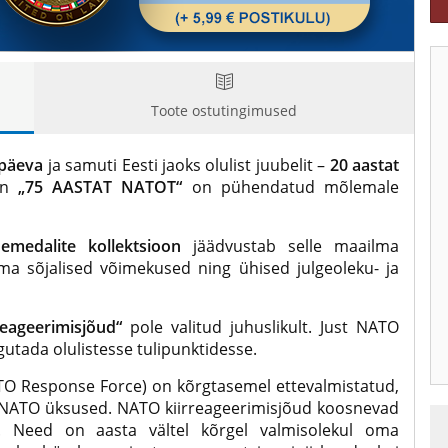
Toote ostutingimused
apäeva
ja samuti Eesti jaoks olulist juubelit –
20 aastat
on
„75 AASTAT NATOT“
on pühendatud mõlemale
emedalite kollektsioon
jäädvustab selle maailma
ema sõjalised võimekused ning ühised julgeoleku- ja
eageerimisjõud“
pole valitud juhuslikult. Just NATO
igutada olulistesse tulipunktidesse.
ATO Response Force) on kõrgtasemel ettevalmistatud,
d NATO üksused. NATO kiirreageerimisjõud koosnevad
st. Need on aasta vältel kõrgel valmisolekul oma