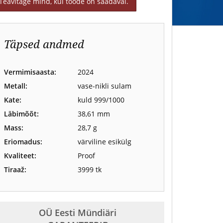
Teavitage mind, kui toode on saadaval.
Täpsed andmed
Vermimisaasta:
2024
Metall:
vase-nikli sulam
Kate:
kuld 999/1000
Läbimõõt:
38,61 mm
Mass:
28,7 g
Eriomadus:
värviline esikülg
Kvaliteet:
Proof
Tiraaž:
3999 tk
OÜ Eesti Mündiäri