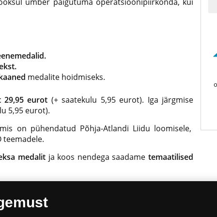
jooksul ümber paigutuma operatsioonipiirkonda, kui
eenemedalid.
ekst.
 kaaned
medalite hoidmiseks.
o
t 29,95 eurot
(+ saatekulu 5,95 eurot). Iga järgmise
u 5,95 eurot).
, mis on pühendatud Põhja-Atlandi Liidu loomisele,
TO teemadele.
eksa medalit
ja koos nendega saadame
temaatilised
ning viimistletud
värvilise tampotrükitehnikaga.
ogemust
tikat tutvustav
põnev tutvustustekst.