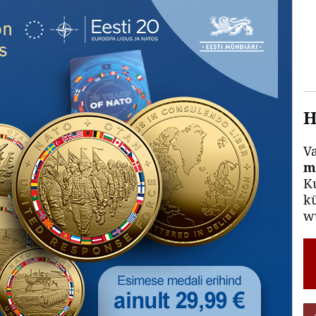
H
V
m
Ku
kü
ww