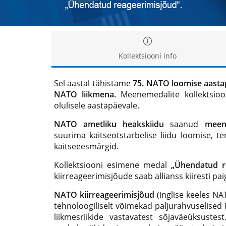
Kollektsiooni info
Sel aastal tähistame
75. NATO loomise aast
NATO liikmena.
Meenemedalite kollektsio
olulisele aastapäevale.
NATO ametliku heakskiidu
saanud
meen
suurima kaitseotstarbelise liidu loomise, t
kaitseeesmärgid.
Kollektsiooni esimene medal
„Ühendatud r
kiirreageerimisjõude saab allianss kiiresti pa
NATO kiirreageerimisjõud
(inglise keeles N
tehnoloogiliselt võimekad paljurahvuselise
liikmesriikide vastavatest sõjaväeüksuste