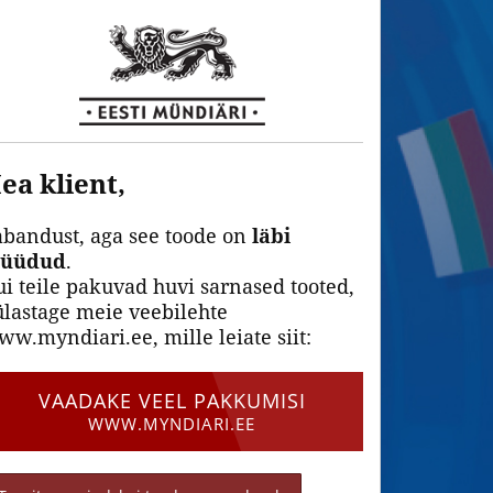
ea klient,
abandust, aga see toode on
läbi
üüdud
.
i teile pakuvad huvi sarnased tooted,
lastage meie veebilehte
w.myndiari.ee, mille leiate siit:
VAADAKE VEEL PAKKUMISI
WWW.MYNDIARI.EE