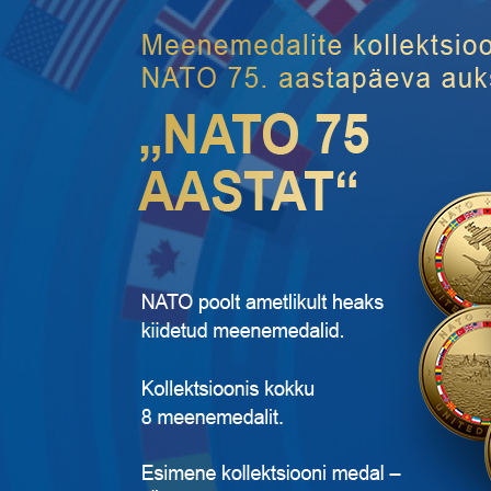
Kollektsioon
Kollektsioon
„NATO
„NATO
75
75
AASTAT“,
AASTAT“,
esimene
esimene
medal
medal
„Ühendatud
„Ühendatud
reageerimisjõud“
reageerimisjõud“