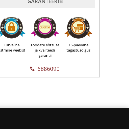
GARANTEERIB
Turvaline
Toodete ehtsuse
15-päevane
stmine veebist
ja kvaliteedi
tagastusõigus
garantii
6886090