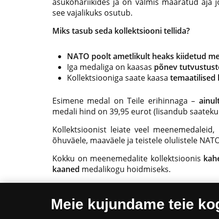
asukohariikides ja on valmis määratud aja 
see vajalikuks osutub.
Miks tasub seda kollektsiooni tellida?
NATO poolt ametlikult heaks kiidetud m
Iga medaliga on kaasas
põnev tutvustust
Kollektsiooniga saate kaasa
temaatilised
Esimene medal on Teile erihinnaga –
ainul
medali hind on 39,95 eurot (lisandub saatekul
Kollektsioonist leiate veel meenemedaleid
õhuväele, maaväele ja teistele olulistele NA
Kokku on meenemedalite kollektsioonis
kah
kaaned
medalikogu hoidmiseks.
Kõik meenemedalid on
kaetud puhta kullaga
Meie kujundame teie k
Iga medaliga on kaasas vastava medali temaa