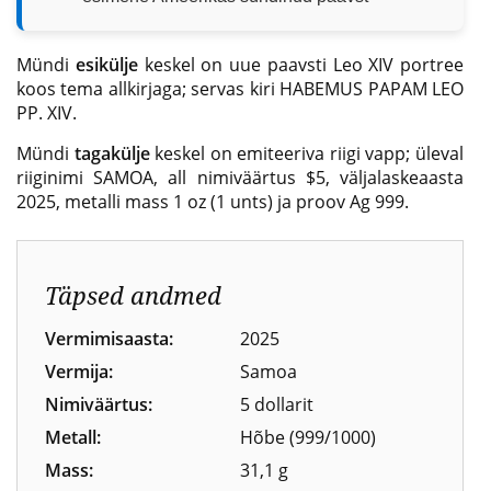
Mündi
esikülje
keskel on uue paavsti Leo XIV portree
koos tema allkirjaga; servas kiri HABEMUS PAPAM LEO
PP. XIV.
Mündi
tagakülje
keskel on emiteeriva riigi vapp; üleval
riiginimi SAMOA, all nimiväärtus $5, väljalaskeaasta
2025, metalli mass 1 oz (1 unts) ja proov Ag 999.
Täpsed andmed
Vermimisaasta:
2025
Vermija:
Samoa
Nimiväärtus:
5 dollarit
Metall:
Hõbe (999/1000)
Mass:
31,1 g