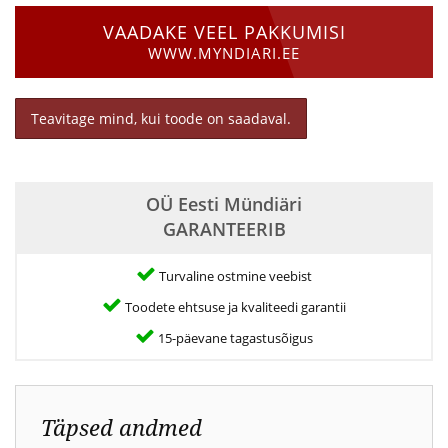
VAADAKE VEEL PAKKUMISI
WWW.MYNDIARI.EE
Teavitage mind, kui toode on saadaval.
OÜ Eesti Mündiäri
GARANTEERIB
Turvaline ostmine veebist
Toodete ehtsuse ja kvaliteedi garantii
15-päevane tagastusõigus
Täpsed andmed