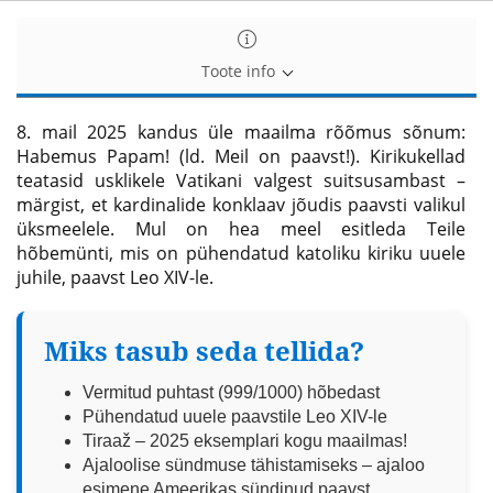
Toote info
8. mail 2025 kandus üle maailma rõõmus sõnum:
Habemus Papam! (ld. Meil on paavst!). Kirikukellad
teatasid usklikele Vatikani valgest suitsusambast –
märgist, et kardinalide konklaav jõudis paavsti valikul
üksmeelele. Mul on hea meel esitleda Teile
hõbemünti, mis on pühendatud katoliku kiriku uuele
juhile, paavst Leo XIV-le.
Miks tasub seda tellida?
Vermitud puhtast (999/1000) hõbedast
Pühendatud uuele paavstile Leo XIV-le
Tiraaž – 2025 eksemplari kogu maailmas!
Ajaloolise sündmuse tähistamiseks – ajaloo
esimene Ameerikas sündinud paavst