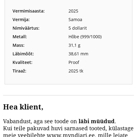
Vermimisaasta:
2025
Vermija:
Samoa
Nimiväärtus:
5 dollarit
Metall:
Hõbe (999/1000)
Mass:
31,1 g
Läbimõõt:
38,61 mm
Kvaliteet:
Proof
Tiraaž:
2025 tk
Hea klient,
Vabandust, aga see toode on
läbi müüdud
.
Kui teile pakuvad huvi sarnased tooted, külastage
meie veebilehte www.myndiari.ee, mille leiate