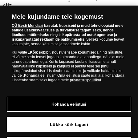
siit:
Meie kujundame teie kogemust
VAADAKE VEEL PAKKUMISI
OÜ Eesti Mündiäri
kasutab küpsiseid ja muid tehnoloogiaid meie
WWW.MYNDIARI.EE
saitide usaldusväärsuse ja turvalisuse tagamiseks, nende
jõudluse mõõtmiseks ning isikupärastatud ostukogemuse ja
isikupärastatud reklaamide pakkumiseks.
Selleks kogume teavet
kasutajate, nende käitumise ja seadmete kohta.
Teavitage mind, kui toode on saadaval.
Kui valite
„Kõik sobib”
, nõustute teabe kogumisega ning nõustute,
et võime seda teavet jagada kolmandate osapooltega, näiteks meie
turunduspartneritega. Kui te küpsised keelate, kasutame ainult
hädavajalikke küpsiseid ja kahjuks ei pakuta teile sel juhul
isikupärastatud sisu. Lisateabe saamiseks ja valikute haldamiseks
OÜ Eesti Mündiäri
valige „Kohanda eelistusi”. Oma eelistusi saate igal ajal kohandada.
Lisateabe saamiseks lugege meie
privaatsuspoliitikat
.
GARANTEERIB
Turvaline ostmine veebist
Kohanda eelistusi
Toodete ehtsuse ja kvaliteedi garantii
15-päevane tagastusõigus
Lükka kõik tagasi