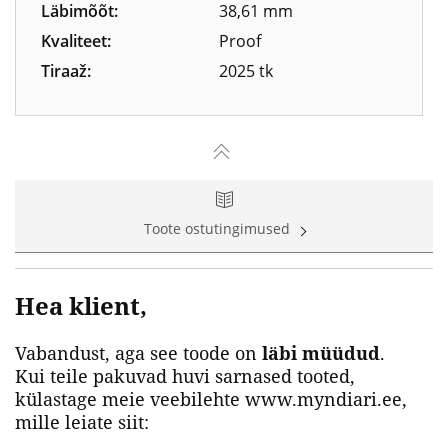
Läbimõõt:
38,61 mm
Kvaliteet:
Proof
Tiraaž:
2025 tk
Toote ostutingimused
Hea klient,
Vabandust, aga see toode on
läbi müüdud
.
Kui teile pakuvad huvi sarnased tooted,
külastage meie veebilehte www.myndiari.ee,
mille leiate siit: