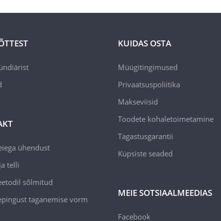
ÕTTEST
KUIDAS OSTA
ündiärist
Müügitingimused
d
Privaatsuspoliitika
Makseviisid
Toodete kohaletoimetamine
AKT
Tagastusgarantii
eiega ühendust
Küpsiste seaded
a telli
todil sõlmitud
MEIE SOTSIAALMEEDIAS
epingust taganemise vorm
Facebook