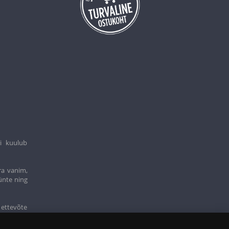
i kuulub
ra vanim,
ünte ning
 ettevõte