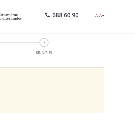
688 60 90
-A
A+
ldusväärne
enditeenindus
KINNITUS