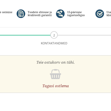
e ostmine
Toodete ehtsuse ja
15-päevane
Usa
kvaliteedi garantii
tagastusõigus
kli
KONTAKTANDMED
Teie ostukorv on tühi.
Tagasi ostlema