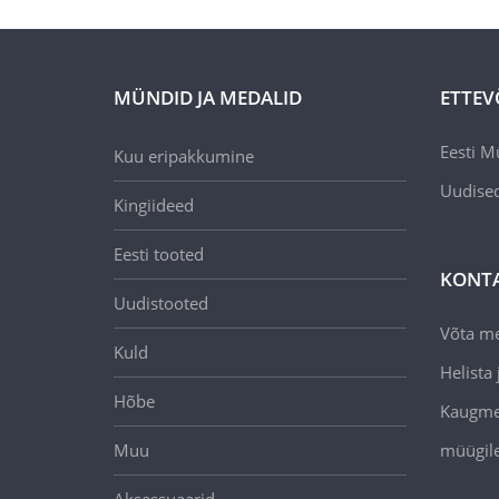
MÜNDID JA MEDALID
ETTEV
Eesti M
Kuu eripakkumine
Uudise
Kingiideed
Eesti tooted
KONT
Uudistooted
Võta m
Kuld
Helista j
Hõbe
Kaugmee
Muu
müügil