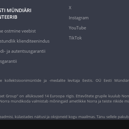
X
STI MÜNDIÄRI
TEERIB
Instagram
YouTube
ne ostmine veebist
TikTok
stundlik klienditeenindus
di- ja autentsusgarantii
sgarantii
ollektsioonimüntide ja -medalite levitaja Eestis. OÜ Eesti Mündiär
et Group" on allüksused 14 Euroopa riigis. Ettevõtete grupile kuulub Nor
t. Norra mündikoda valmistab mõningaid ametlikke Norra ja teiste riikide m
eadmisi, külastades näitusi ja oksjoneid kogu maailmas. Tänu sellele pakub