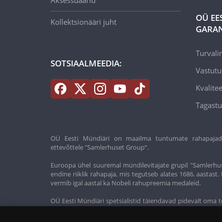
Aksessuaarid
OÜ EE
Kollektsionääri juht
GARAN
Turvali
SOTSIAALMEEDIA:
Vastutu
Kvalitee
Tagastu
OÜ Eesti Mündiäri on maailma tuntumate rahapajade k
ettevõttele "Samlerhuset Group“.
Euroopa ühel suuremal mündilevitajate grupil "Samlerhus
endine riiklik rahapaja, mis tegutseb alates 1686. aastas
vermib igal aastal ka Nobeli rahupreemia medaleid.
OÜ Eesti Mündiäri spetsialistid täiendavad pidevalt oma t
oma klientidele ainult kõrgeima kvaliteediga tooteid.