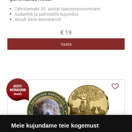
Tähistamaks 25. aastat taasiseseisvumisest
Südamlik ja patriootlik kujundus
Ainult Eesti Mündiärist!
€ 19
Vaata
Meie kujundame teie kogemust