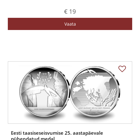
€ 19
Vaata
Eesti taasiseseisvumise 25. aastapäevale
pühendatud medal