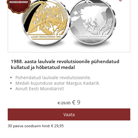
1988. aasta laulvale revolutsioonile pühendatud
kullatud ja hõbetatud medal
Pühendatud laulvale revolutsioonile.
Medali kujunduse autor Margus Kadarik.
Ainult Eesti Mündiärist!
€ 9
€ 29,95
Vaata
30 päeva soodsaim hind: € 29,95