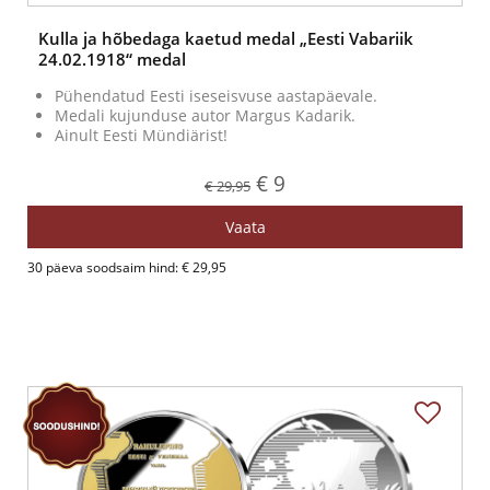
Kulla ja hõbedaga kaetud medal „Eesti Vabariik
24.02.1918“ medal
Pühendatud Eesti iseseisvuse aastapäevale.
Medali kujunduse autor Margus Kadarik.
Ainult Eesti Mündiärist!
€ 9
€ 29,95
Vaata
30 päeva soodsaim hind: € 29,95