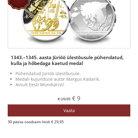
1343.–1345. aasta Jüriöö ülestõusule pühendatud,
kulla ja hõbedaga kaetud medal
Pühendatud Jüriöö ülestõusule.
Medali kujunduse autor Margus Kadarik.
Ainult Eesti Mündiärist!
€ 9
€ 29,95
Vaata
30 päeva soodsaim hind: € 29,95