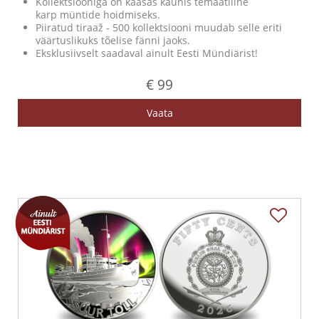
Kollektsiooniga on kaasas kaunis temaatiline
karp müntide hoidmiseks.
Piiratud tiraaž - 500 kollektsiooni muudab selle eriti
väärtuslikuks tõelise fänni jaoks.
Eksklusiivselt saadaval ainult Eesti Mündiärist!
€ 99
Vaata