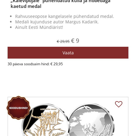
„Kalevipojale“ pühendatud kulla ja hõbedaga
kaetud medal
Rahvuseeopose kangelasele pühendatud medal.
Medali kujunduse autor Margus Kadarik.
Ainult Eesti Mündiärist!
€ 9
€ 29,95
Vaata
30 päeva soodsaim hind: € 29,95