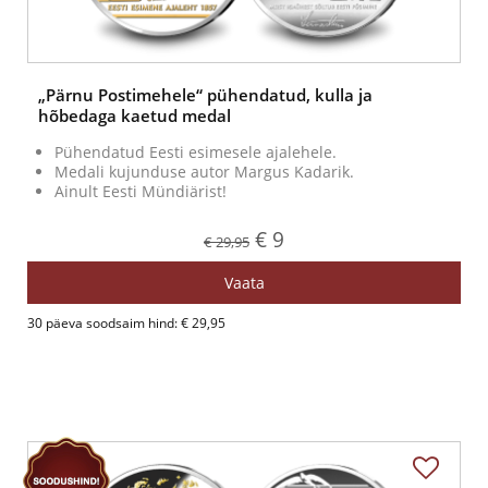
„Pärnu Postimehele“ pühendatud, kulla ja
hõbedaga kaetud medal
Pühendatud Eesti esimesele ajalehele.
Medali kujunduse autor Margus Kadarik.
Ainult Eesti Mündiärist!
€ 9
€ 29,95
Vaata
30 päeva soodsaim hind: € 29,95