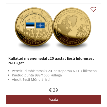
Kullatud meenemedal „20 aastat Eesti liitumisest
NATOga“
Vermitud tähistamaks 20. aastapäeva NATO liikmena
Kaetud puhta 999/1000 kullaga
Ainult Eesti Mündiärist!
€ 29
Vaata