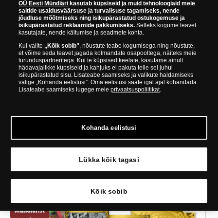
OÜ Eesti Mündiäri
kasutab küpsiseid ja muid tehnoloogiaid meie
saitide usaldusväärsuse ja turvalisuse tagamiseks, nende
jõudluse mõõtmiseks ning isikupärastatud ostukogemuse ja
Kollektsioon „Aasta loom”, esimene medal „Siil”
isikupärastatud reklaamide pakkumiseks.
Selleks kogume teavet
kasutajate, nende käitumise ja seadmete kohta.
Ainulaadne kollektsioon, mis on pühendatud Eestis
Kui valite
„Kõik sobib”
, nõustute teabe kogumisega ning nõustute,
valitud aasta loomadele
et võime seda teavet jagada kolmandate osapooltega, näiteks meie
Koostöös MTÜ Aasta loomaga
turunduspartneritega. Kui te küpsised keelate, kasutame ainult
Medalid on värvilised ja kaetud puhta 999/1000
hädavajalikke küpsiseid ja kahjuks ei pakuta teile sel juhul
kullaga
isikupärastatud sisu. Lisateabe saamiseks ja valikute haldamiseks
valige „Kohanda eelistusi”. Oma eelistusi saate igal ajal kohandada.
Iga medaliga on kaasas põnev looma tutvustustekst
Lisateabe saamiseks lugege meie
privaatsuspoliitikat
.
Ainult Eesti Mündiärist!
€ 43,95
Kohanda eelistusi
Vaata
Lükka kõik tagasi
Kõik sobib