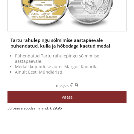
Tartu rahulepingu sõlmimise aastapäevale
pühendatud, kulla ja hõbedaga kaetud medal
Pühendatud Tartu rahulepingu sõlmimise
aastapäevale.
Medali kujunduse autor Margus Kadarik.
Ainult Eesti Mündiärist!
€ 9
€ 29,95
Vaata
30 päeva soodsaim hind: € 29,95