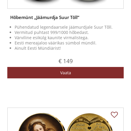
Hõbemünt „Jäämurdja Suur Tõll“
Pühendatud legendaarsele jäämurdjale Suur Tõll.
Vermitud puhtast 999/1000 hõbedast.
Värviline esikülg kaunite virmalistega.
Eesti mereajaloo väärikas sümbol mündil.
Ainult Eesti Mündiärist!
€ 149
Vaata