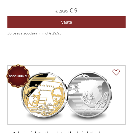
€ 9
€ 29,95
Vaata
30 päeva soodsaim hind: € 29,95