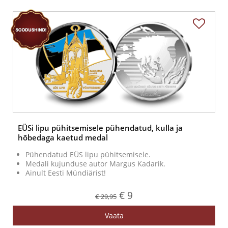
EÜSi lipu pühitsemisele pühendatud, kulla ja
hõbedaga kaetud medal
Pühendatud EÜS lipu pühitsemisele.
Medali kujunduse autor Margus Kadarik.
Ainult Eesti Mündiärist!
€ 9
€ 29,95
Vaata