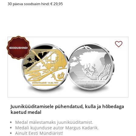
30 päeva soodsaim hind: € 29,95
Juuniküüditamisele pühendatud, kulla ja hõbedaga
kaetud medal
Medal mälestamaks juuniküüditamist.
Medali kujunduse autor Margus Kadarik.
Ainult Eesti Mündiärist!