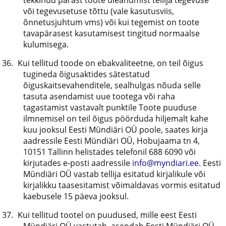
tekkinud pärast toote üleandmist tellija tegevuse
või tegevusetuse tõttu (vale kasutusviis,
õnnetusjuhtum vms) või kui tegemist on toote
tavapärasest kasutamisest tingitud normaalse
kulumisega.
Kui tellitud toode on ebakvaliteetne, on teil õigus
tugineda õigusaktides sätestatud
õiguskaitsevahenditele, sealhulgas nõuda selle
tasuta asendamist uue tootega või raha
tagastamist vastavalt punktile Toote puuduse
ilmnemisel on teil õigus pöörduda hiljemalt kahe
kuu jooksul Eesti Mündiäri OÜ poole, saates kirja
aadressile Eesti Mündiäri OÜ, Hobujaama tn 4,
10151 Tallinn helistades telefonil 688 6090 või
kirjutades e-posti aadressile
info@myndiari.ee.
Eesti
Mündiäri OÜ vastab tellija esitatud kirjalikule või
kirjalikku taasesitamist võimaldavas vormis esitatud
kaebusele 15 päeva jooksul.
Kui tellitud tootel on puudused, mille eest Eesti