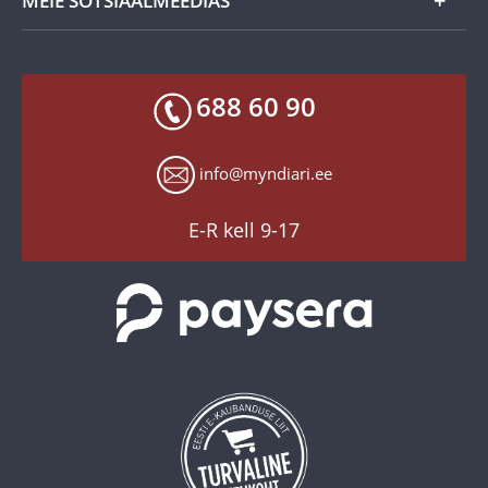
MEIE SOTSIAALMEEDIAS
Tagastusgarantii
Privaatsuspoliitika
Makseviisid
Facebook
688 60 90
Toodete kohaletoimetamine
X
Tagastusgarantii
Instagram
info@myndiari.ee
Küpsiste seaded
YouTube
TikTok
E-R kell 9-17