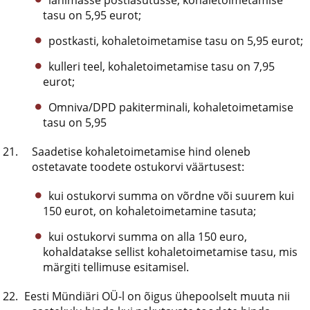
lähimasse postiasutusse, kohaletoimetamise
tasu on 5,95 eurot;
postkasti, kohaletoimetamise tasu on 5,95 eurot;
kulleri teel, kohaletoimetamise tasu on 7,95
eurot;
Omniva/DPD pakiterminali, kohaletoimetamise
tasu on 5,95
Saadetise kohaletoimetamise hind oleneb
ostetavate toodete ostukorvi väärtusest:
kui ostukorvi summa on võrdne või suurem kui
150 eurot, on kohaletoimetamine tasuta;
kui ostukorvi summa on alla 150 euro,
kohaldatakse sellist kohaletoimetamise tasu, mis
märgiti tellimuse esitamisel.
Eesti Mündiäri OÜ-l on õigus ühepoolselt muuta nii