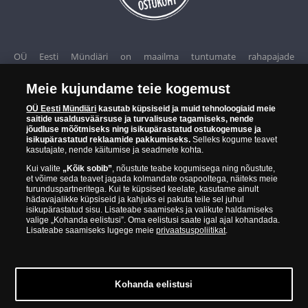
OÜ Eesti Mündiäri on maailma tuntumate rahapajade
kollektsioonimüntide ja -medalite levitaja Eestis. OÜ Eesti Mündiäri
kuulub ettevõttele "Samlerhuset Group“.
Meie kujundame teie kogemust
OÜ Eesti Mündiäri
kasutab küpsiseid ja muid tehnoloogiaid meie
Euroopa ühel suuremal mündilevitajate grupil "Samlerhuset
saitide usaldusväärsuse ja turvalisuse tagamiseks, nende
jõudluse mõõtmiseks ning isikupärastatud ostukogemuse ja
Group" on allüksused 14 Euroopa riigis. Ettevõtete grupile kuulub
isikupärastatud reklaamide pakkumiseks.
Selleks kogume teavet
Norra vanim, endine riiklik rahapaja, mis tegutseb alates 1686.
kasutajate, nende käitumise ja seadmete kohta.
aastast. Norra mündikoda valmistab mõningaid ametlikke Norra ja
Kui valite
„Kõik sobib”
, nõustute teabe kogumisega ning nõustute,
teiste riikide münte ning vermib igal aastal ka Nobeli rahupreemia
et võime seda teavet jagada kolmandate osapooltega, näiteks meie
turunduspartneritega. Kui te küpsised keelate, kasutame ainult
medaleid.
hädavajalikke küpsiseid ja kahjuks ei pakuta teile sel juhul
isikupärastatud sisu. Lisateabe saamiseks ja valikute haldamiseks
valige „Kohanda eelistusi”. Oma eelistusi saate igal ajal kohandada.
OÜ Eesti Mündiäri spetsialistid täiendavad pidevalt oma teadmisi,
Lisateabe saamiseks lugege meie
privaatsuspoliitikat
.
külastades näitusi ja oksjoneid kogu maailmas. Tänu sellele pakub
ettevõte oma klientidele ainult kõrgeima kvaliteediga tooteid.
Kohanda eelistusi