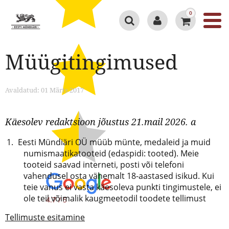
0
Müügitingimused
Avaldatud: 01 Märts 2017
Käesolev redaktsioon jõustus 21.mail 2026. a
Eesti Mündiäri OÜ müüb münte, medaleid ja muid
numismaatikatooteid (edaspidi: tooted). Meie
tooteid saavad interneti, posti või telefoni
vahendusel osta vähemalt 18-aastased isikud. Kui
teie vanus ei vasta käesoleva punkti tingimustele, ei
ole teil võimalik kaugmeetodil toodete tellimust
4.7 / 5
Tellimuste esitamine