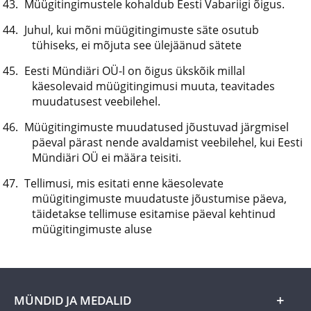
Müügitingimustele kohaldub Eesti Vabariigi õigus.
Juhul, kui mõni müügitingimuste säte osutub
tühiseks, ei mõjuta see ülejäänud sätete
Eesti Mündiäri OÜ-l on õigus ükskõik millal
käesolevaid müügitingimusi muuta, teavitades
muudatusest veebilehel.
Müügitingimuste muudatused jõustuvad järgmisel
päeval pärast nende avaldamist veebilehel, kui Eesti
Mündiäri OÜ ei määra teisiti.
Tellimusi, mis esitati enne käesolevate
müügitingimuste muudatuste jõustumise päeva,
täidetakse tellimuse esitamise päeval kehtinud
müügitingimuste aluse
MÜNDID JA MEDALID