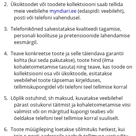
Üksiktoodet või toodete kollektsiooni saab tellida
meie veebilehe
myndiari.ee
(edaspidi: veebileht),
posti või telefoni vahendusel.
Telefonikõned salvestatakse kvaliteedi tagamise,
personali koolituse ja pretensioonide lahendamise
eesmärgil.
Teave konkreetse toote ja selle täiendava garantii
kohta (kui seda pakutakse), toote hind (ilma
kohaletoimetamise tasuta) ning teave, kas toode on
kollektsiooni osa või üksiktoode, esitatakse
veebilehel toote täpsemas kirjelduses,
tellimiskupongidel või telefoni teel tellimise korral
Lõplik ostuhind, sh maksud, kuvatakse veebilehel
pärast ostukorvi täitmist ja kohaletoimetamise viisi
valimist või on märgitud kupongi teabes või
öeldakse telefoni teel tellimise korral suuliselt.
Toote müügileping loetakse sõlmituks hetkest, kui