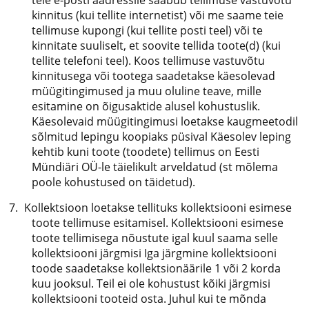
teie e-posti aadressile saabub tellimuse vastuvõtu
kinnitus (kui tellite internetist) või me saame teie
tellimuse kupongi (kui tellite posti teel) või te
kinnitate suuliselt, et soovite tellida toote(d) (kui
tellite telefoni teel). Koos tellimuse vastuvõtu
kinnitusega või tootega saadetakse käesolevad
müügitingimused ja muu oluline teave, mille
esitamine on õigusaktide alusel kohustuslik.
Käesolevaid müügitingimusi loetakse kaugmeetodil
sõlmitud lepingu koopiaks püsival Käesolev leping
kehtib kuni toote (toodete) tellimus on Eesti
Mündiäri OÜ-le täielikult arveldatud (st mõlema
poole kohustused on täidetud).
Kollektsioon loetakse tellituks kollektsiooni esimese
toote tellimuse esitamisel. Kollektsiooni esimese
toote tellimisega nõustute igal kuul saama selle
kollektsiooni järgmisi Iga järgmine kollektsiooni
toode saadetakse kollektsionäärile 1 või 2 korda
kuu jooksul. Teil ei ole kohustust kõiki järgmisi
kollektsiooni tooteid osta. Juhul kui te mõnda