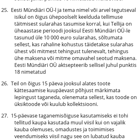
Eesti Mündiäri OÜ-l ja tema nimel või arvel tegutseval
isikul on õigus ühepoolselt keelduda tellimuse
täitmisest sularahas tasumise korral, kui Tellija on
üheaastase perioodi jooksul Eesti Mündiäri OÜ-le
tasunud üle 10 000 euro sularahas, sõltumata
sellest, kas rahaline kohustus täidetakse sularahas
ühest või mitmest tehingust tulenevalt, tehingus
ühe maksena või mitme omavahel seotud maksena.
Eesti Mündiäri OÜ aktsepteerib sellisel juhul punktis
18 nimetatud
Teil on õigus 15 päeva jooksul alates toote
kättesaamise kuupäevast põhjust märkimata
lepingust taganeda, olenemata sellest, kas toode on
üksiktoode või kuulub kollektsiooni.
15-päevase taganemisõiguse kasutamiseks ei tohi
tellitud kaupa kasutada muul viisil kui on vajalik
kauba olemuses, omadustes ja toimimises
veendumiseks viisil nagu see on lubatud kauba