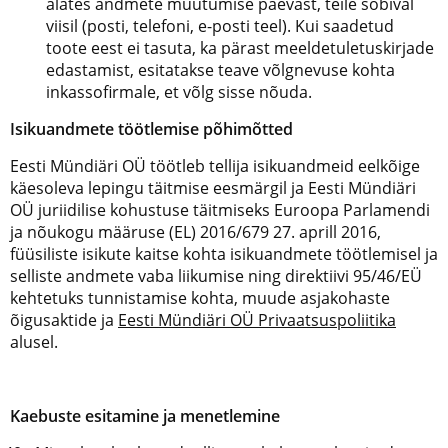
alates andmete muutumise päevast, teile sobival
viisil (posti, telefoni, e-posti teel). Kui saadetud
toote eest ei tasuta, ka pärast meeldetuletuskirjade
edastamist, esitatakse teave võlgnevuse kohta
inkassofirmale, et võlg sisse nõuda.
Isikuandmete töötlemise põhimõtted
Eesti Mündiäri OÜ töötleb tellija isikuandmeid eelkõige
käesoleva lepingu täitmise eesmärgil ja Eesti Mündiäri
OÜ juriidilise kohustuse täitmiseks Euroopa Parlamendi
ja nõukogu määruse (EL) 2016/679 27. aprill 2016,
füüsiliste isikute kaitse kohta isikuandmete töötlemisel ja
selliste andmete vaba liikumise ning direktiivi 95/46/EÜ
kehtetuks tunnistamise kohta, muude asjakohaste
õigusaktide ja
Eesti Mündiäri OÜ Privaatsuspoliitika
alusel.
Kaebuste esitamine ja menetlemine