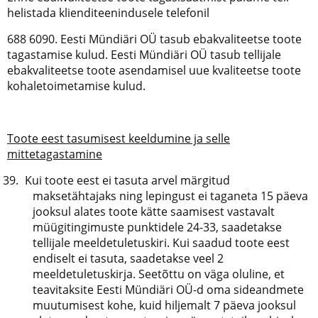
helistada klienditeenindusele telefonil
688 6090. Eesti Mündiäri OÜ tasub ebakvaliteetse toote
tagastamise kulud. Eesti Mündiäri OÜ tasub tellijale
ebakvaliteetse toote asendamisel uue kvaliteetse toote
kohaletoimetamise kulud.
Toote eest tasumisest keeldumine ja selle
mittetagastamine
Kui toote eest ei tasuta arvel märgitud
maksetähtajaks ning lepingust ei taganeta 15 päeva
jooksul alates toote kätte saamisest vastavalt
müügitingimuste punktidele 24-33, saadetakse
tellijale meeldetuletuskiri. Kui saadud toote eest
endiselt ei tasuta, saadetakse veel 2
meeldetuletuskirja. Seetõttu on väga oluline, et
teavitaksite Eesti Mündiäri OÜ-d oma sideandmete
muutumisest kohe, kuid hiljemalt 7 päeva jooksul