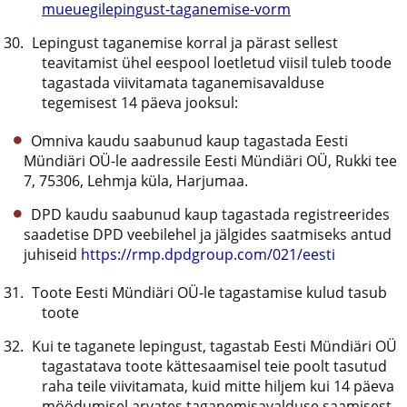
mueuegilepingust-taganemise-vorm
Lepingust taganemise korral ja pärast sellest
teavitamist ühel eespool loetletud viisil tuleb toode
tagastada viivitamata taganemisavalduse
tegemisest 14 päeva jooksul:
Omniva kaudu saabunud kaup tagastada Eesti
Mündiäri OÜ-le aadressile Eesti Mündiäri OÜ, Rukki tee
7, 75306, Lehmja küla, Harjumaa.
DPD kaudu saabunud kaup tagastada registreerides
saadetise DPD veebilehel ja jälgides saatmiseks antud
juhiseid
https://rmp.dpdgroup.com/021/eesti
Toote Eesti Mündiäri OÜ-le tagastamise kulud tasub
toote
Kui te taganete lepingust, tagastab Eesti Mündiäri OÜ
tagastatava toote kättesaamisel teie poolt tasutud
raha teile viivitamata, kuid mitte hiljem kui 14 päeva
möödumisel arvates taganemisavalduse saamisest.