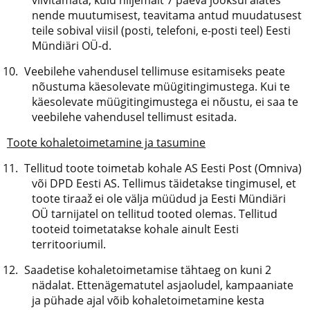
viivitamata, kuid hiljemalt 7 päeva jooksul alates
nende muutumisest, teavitama antud muudatusest
teile sobival viisil (posti, telefoni, e-posti teel) Eesti
Mündiäri OÜ-d.
Veebilehe vahendusel tellimuse esitamiseks peate
nõustuma käesolevate müügitingimustega. Kui te
käesolevate müügitingimustega ei nõustu, ei saa te
veebilehe vahendusel tellimust esitada.
Toote kohaletoimetamine ja tasumine
Tellitud toote toimetab kohale AS Eesti Post (Omniva)
või DPD Eesti AS. Tellimus täidetakse tingimusel, et
toote tiraaž ei ole välja müüdud ja Eesti Mündiäri
OÜ tarnijatel on tellitud tooted olemas. Tellitud
tooteid toimetatakse kohale ainult Eesti
territooriumil.
Saadetise kohaletoimetamise tähtaeg on kuni 2
nädalat. Ettenägematutel asjaoludel, kampaaniate
ja pühade ajal võib kohaletoimetamine kesta