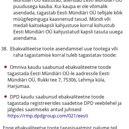
Mündiäri OÜ vastutab, asendab Eesti Mündiäri OÜ
puudusega kauba. Kui kaupa ei ole võimalik
asendada, tagastab Eesti Mündiäri OÜ tellijale kõik
müügilepinguga kaasnenud tasud. Mündi või
medali kaitsekapsli kahjustuse korral kohustub
Eesti Mündiäri OÜ kahjustatud kapsli tasuta uuega
asendama.
Ebakvaliteetse toote asendamisel uue tootega või
raha tagastamise korral tuleb tagastatav toode:
Omniva kaudu saabunud ebakvaliteetne toode
tagastada Eesti Mündiäri OÜ-le aadressile Eesti
Mündiäri OÜ, Rukki tee 7, 75306, Lehmja küla,
Harjumaa.
DPD kaudu saabunud ebakvaliteetne toode
tagastada registreerides saadetise DPD veebilehel ja
jälgides saatmiseks antud juhiseid
https://rmp.dpdgroup.com/021/eesti
Enne ebakvaliteetse toote tagasisaatmist palume teil