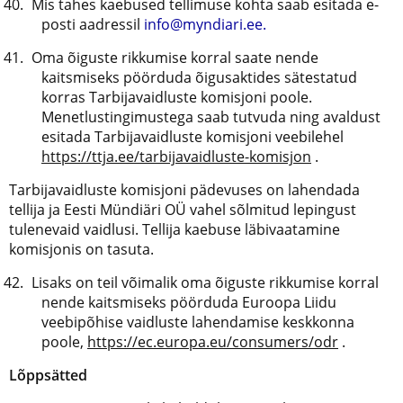
Mis tahes kaebused tellimuse kohta saab esitada e-
posti aadressil
info@myndiari.ee.
Oma õiguste rikkumise korral saate nende
kaitsmiseks pöörduda õigusaktides sätestatud
korras Tarbijavaidluste komisjoni poole.
Menetlustingimustega saab tutvuda ning avaldust
esitada Tarbijavaidluste komisjoni veebilehel
https://ttja.ee/tarbijavaidluste-komisjon
.
Tarbijavaidluste komisjoni pädevuses on lahendada
tellija ja Eesti Mündiäri OÜ vahel sõlmitud lepingust
tulenevaid vaidlusi. Tellija kaebuse läbivaatamine
komisjonis on tasuta.
Lisaks on teil võimalik oma õiguste rikkumise korral
nende kaitsmiseks pöörduda Euroopa Liidu
veebipõhise vaidluste lahendamise keskkonna
poole,
https://ec.europa.eu/consumers/odr
.
Lõppsätted