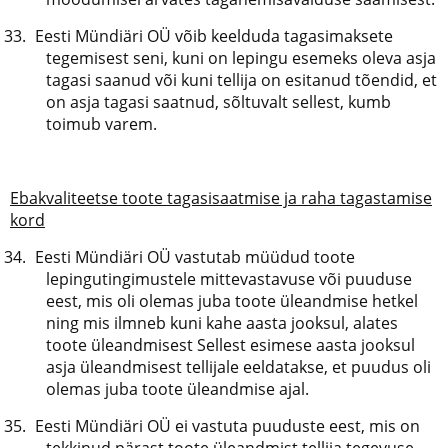
Eesti Mündiäri OÜ võib keelduda tagasimaksete
tegemisest seni, kuni on lepingu esemeks oleva asja
tagasi saanud või kuni tellija on esitanud tõendid, et
on asja tagasi saatnud, sõltuvalt sellest, kumb
toimub varem.
Ebakvaliteetse toote tagasisaatmise ja raha tagastamise
kord
Eesti Mündiäri OÜ vastutab müüdud toote
lepingutingimustele mittevastavuse või puuduse
eest, mis oli olemas juba toote üleandmise hetkel
ning mis ilmneb kuni kahe aasta jooksul, alates
toote üleandmisest Sellest esimese aasta jooksul
asja üleandmisest tellijale eeldatakse, et puudus oli
olemas juba toote üleandmise ajal.
Eesti Mündiäri OÜ ei vastuta puuduste eest, mis on