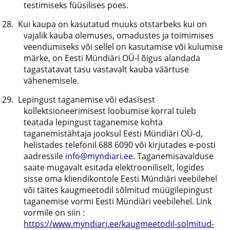
testimiseks füüsilises poes.
Kui kaupa on kasutatud muuks otstarbeks kui on
vajalik kauba olemuses, omadustes ja toimimises
veendumiseks või sellel on kasutamise või kulumise
märke, on Eesti Mündiäri OÜ-l õigus alandada
tagastatavat tasu vastavalt kauba väärtuse
vähenemisele.
Lepingust taganemise või edasisest
kollektsioneerimisest loobumise korral tuleb
teatada lepingust taganemise kohta
taganemistähtaja jooksul Eesti Mündiäri OÜ-d,
helistades telefonil 688 6090 või kirjutades e-posti
aadressile
info@myndiari.ee.
Taganemisavalduse
saate mugavalt esitada elektrooniliselt, logides
sisse oma kliendikontole Eesti Mündiäri veebilehel
või täites kaugmeetodil sõlmitud müügilepingust
taganemise vormi Eesti Mündiäri veebilehel. Link
vormile on siin :
https://www.myndiari.ee/kaugmeetodil-solmitud-