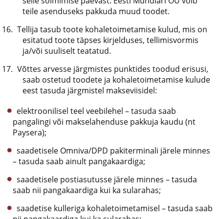
selle sõlmimise päevast. Eesti Mündiäri OÜ võib
teile asenduseks pakkuda muud toodet.
Tellija tasub toote kohaletoimetamise kulud, mis on
esitatud toote täpses kirjelduses, tellimisvormis
ja/või suuliselt teatatud.
Võttes arvesse järgmistes punktides toodud erisusi,
saab ostetud toodete ja kohaletoimetamise kulude
eest tasuda järgmistel makseviisidel:
elektroonilisel teel veebilehel – tasuda saab
pangalingi või makselahenduse pakkuja kaudu (nt
Paysera);
saadetisele Omniva/DPD pakiterminali järele minnes
– tasuda saab ainult pangakaardiga;
saadetisele postiasutusse järele minnes – tasuda
saab nii pangakaardiga kui ka sularahas;
saadetise kulleriga kohaletoimetamisel – tasuda saab