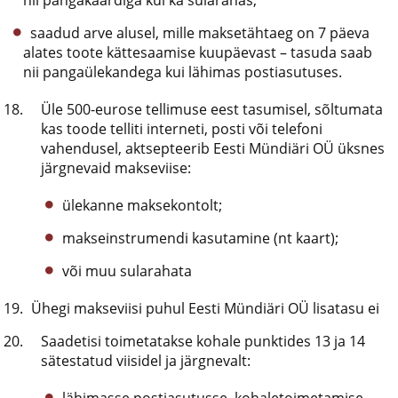
nii pangakaardiga kui ka sularahas;
saadud arve alusel, mille maksetähtaeg on 7 päeva
alates toote kättesaamise kuupäevast – tasuda saab
nii pangaülekandega kui lähimas postiasutuses.
Üle 500-eurose tellimuse eest tasumisel, sõltumata
kas toode telliti interneti, posti või telefoni
vahendusel, aktsepteerib Eesti Mündiäri OÜ üksnes
järgnevaid makseviise:
ülekanne maksekontolt;
makseinstrumendi kasutamine (nt kaart);
või muu sularahata
Ühegi makseviisi puhul Eesti Mündiäri OÜ lisatasu ei
Saadetisi toimetatakse kohale punktides 13 ja 14
sätestatud viisidel ja järgnevalt: