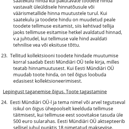
saatekulu hinda kui pakutavate toodete hinda
vastavalt üleüldisele hinnatõusule või
väärismetallide hinna muutustele turul. Kui
saatekulu ja toodete hindu on muudetud peale
toodete tellimuse esitamist, siis kehtivad tellija
jaoks tellimuse esitamise hetkel avaldatud hinnad,
v.a juhtudel, kui tellimuse vale hind avaldati
tehnilise vea või eksituse tõttu.
Tellitud kollektsiooni toodete hindade muutumise
korral saadab Eesti Mündiäri OÜ teile kirja, milles
teatab hinnamuutusest. Kui Eesti Mündiäri OÜ
muudab toote hinda, on teil õigus loobuda
edasisest kollektsioneerimisest.
Lepingust taganemise õigus. Toote tagastamine
Eesti Mündiäri OÜ-l ja tema nimel või arvel tegutseval
isikul on õigus ühepoolselt keelduda tellimuse
täitmisest, kui tellimuse eest soovitakse tasuda üle
500 euro sularahas. Eesti Mündiäri OÜ aktsepteerib
sellisel juhul punktis 18 nimetatud makseviise.