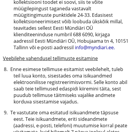
kollektsiooni toodet ei soovi, siis te võite
müügilepingust taganeda vastavalt
müügitingimuste punktidele 24-33. Edasisest
kollektsioneerimisest võib loobuda ükskõik millal,
teavitades sellest Eesti Mündiäri OÜ
klienditeeninduse numbril 688 6090, kirjaga
aadressil Eesti Mündiäri OÜ, Hobujaama tn 4, 10151
Tallinn või e-posti aadressil
info@myndiari.ee.
Veebilehe vahendusel tellimuste esitamine
Enne esimese tellimuse esitamist veebilehelt, tuleb
teil luua konto, sisestades oma isikuandmed
elektroonilisse registreerimisvormi. Selle konto abil
saab teie tellimused edaspidi kiiremini täita, sest
puudub tellimuse täitmiseks vajalike andmete
korduva sisestamise vajadus.
Te vastutate oma esitatud isikuandmete täpsuse
eest. Teie isikuandmete, eriti sideandmete
(aadressi, e-posti, telefoni) muutumise korral peate