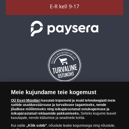
TikTok
E-R kell 9-17
Meie kujundame teie kogemust
OÜ Eesti Mündiäri on maailma tuntumate rahapajade
OÜ Eesti Mündiäri
kasutab küpsiseid ja muid tehnoloogiaid meie
kollektsioonimüntide ja -medalite levitaja Eestis. OÜ Eesti Mündiäri
saitide usaldusväärsuse ja turvalisuse tagamiseks, nende
kuulub ettevõttele "Samlerhuset Group“.
jõudluse mõõtmiseks ning isikupärastatud ostukogemuse ja
isikupärastatud reklaamide pakkumiseks.
Selleks kogume teavet
Euroopa ühel suuremal mündilevitajate grupil "Samlerhuset
kasutajate, nende käitumise ja seadmete kohta.
Group" on allüksused 14 Euroopa riigis. Ettevõtete grupile kuulub
Kui valite
„Kõik sobib”
, nõustute teabe kogumisega ning nõustute,
Norra vanim, endine riiklik rahapaja, mis tegutseb alates 1686.