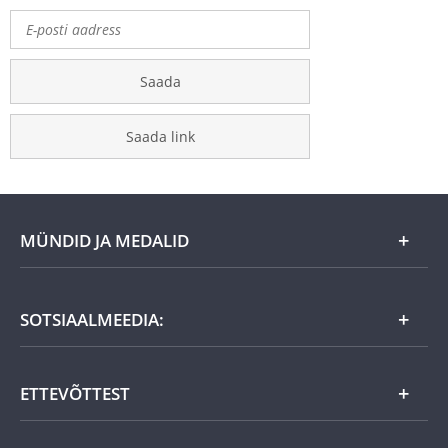
Saada
Saada link
MÜNDID JA MEDALID
Kuu eripakkumine
SOTSIAALMEEDIA:
Kingiideed
ETTEVÕTTEST
Eesti tooted
Uudistooted