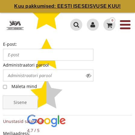
Kuu pakkumised: EESTI ISESEISVUSE KUU!
0
E-post:
Administraatori parool
Mäleta mind
Sisene
Unustasid salasõna?
4.7 / 5
Meiliaadress: