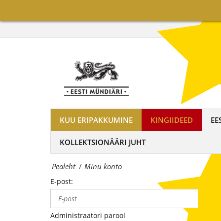
on
Minu
maailma
konto
tuntumate
|
rahapajade
OÜ
kollektsioonimüntide
Eesti
ja
Mündiäri
-
KUU ERIPAKKUMINE
KINGIIDEED
EE
on
medalite
KOLLEKTSIONÄÄRI JUHT
maailma
levitaja
Pealeht
Minu konto
/
tuntumate
Eestis
E-post:
rahapajade
kollektsioonimüntide
Administraatori parool
ja