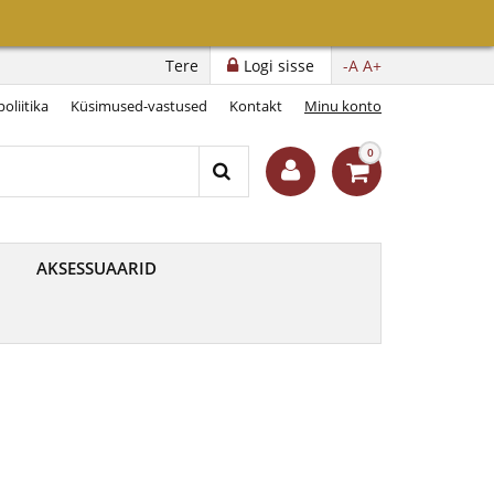
Tere
Logi sisse
-A
A+
oliitika
Küsimused-vastused
Kontakt
Minu konto
0
AKSESSUAARID