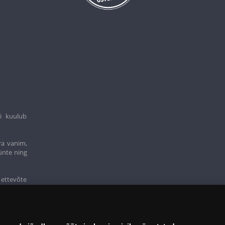
i kuulub
ra vanim,
ünte ning
 ettevõte