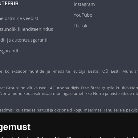
TEERIB
Instagram
YouTube
ne ostmine veebist
TikTok
stundlik klienditeenindus
di- ja autentsusgarantii
sgarantii
ollektsioonimüntide ja -medalite levitaja Eestis. OÜ Eesti Mündiär
et Group" on allüksused 14 Euroopa riigis. Ettevõtete grupile kuulub Nor
t. Norra mündikoda valmistab mõningaid ametlikke Norra ja teiste riikide m
eadmisi, külastades näitusi ja oksjoneid kogu maailmas. Tänu sellele pakub
ogemust