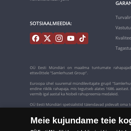
GARAN
Turvali
SOTSIAALMEEDIA:
Vastutu
Kvalitee
Tagastu
OÜ Eesti Mündiäri on maailma tuntumate rahapajade k
ettevõttele "Samlerhuset Group“.
Euroopa ühel suuremal mündilevitajate grupil "Samlerhus
endine riiklik rahapaja, mis tegutseb alates 1686. aastas
vermib igal aastal ka Nobeli rahupreemia medaleid.
OÜ Eesti Mündiäri spetsialistid täiendavad pidevalt oma t
oma klientidele ainult kõrgeima kvaliteediga tooteid.
Meie kujundame teie k