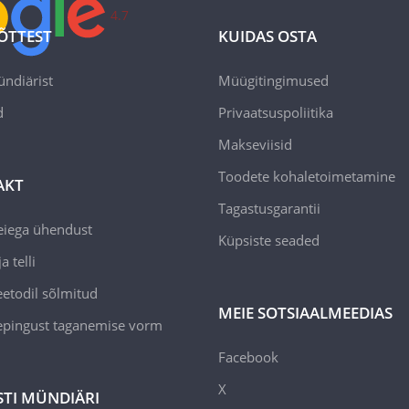
4.7
ÕTTEST
KUIDAS OSTA
ündiärist
Müügitingimused
d
Privaatsuspoliitika
Makseviisid
Toodete kohaletoimetamine
AKT
Tagastusgarantii
eiega ühendust
Küpsiste seaded
a telli
todil sõlmitud
MEIE SOTSIAALMEEDIAS
epingust taganemise vorm
Facebook
X
STI MÜNDIÄRI