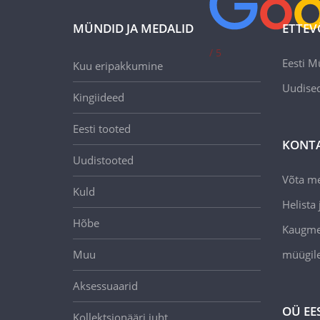
MÜNDID JA MEDALID
ETTEV
/ 5
Eesti M
Kuu eripakkumine
Uudise
Kingiideed
Eesti tooted
KONT
Uudistooted
Võta m
Kuld
Helista j
Hõbe
Kaugmee
Muu
müügil
Aksessuaarid
OÜ EE
Kollektsionääri juht