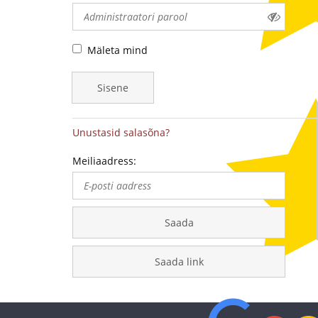
-
medalite
Mäleta mind
levitaja
Sisene
Eestis
Unustasid salasõna?
Meiliaadress:
Saada
Saada link