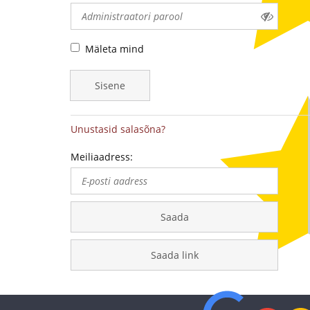
-
medalite
Mäleta mind
levitaja
Sisene
Eestis
Unustasid salasõna?
Meiliaadress:
Saada
Saada link