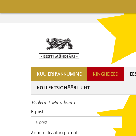
on
Minu
maailma
konto
tuntumate
|
rahapajade
OÜ
kollektsioonimüntide
Eesti
ja
Mündiäri
-
KUU ERIPAKKUMINE
KINGIIDEED
EE
on
medalite
KOLLEKTSIONÄÄRI JUHT
maailma
levitaja
Pealeht
Minu konto
/
tuntumate
Eestis
E-post:
rahapajade
kollektsioonimüntide
Administraatori parool
ja