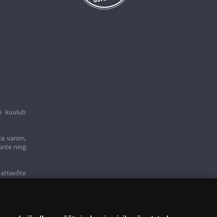
i kuulub
ra vanim,
ünte ning
 ettevõte