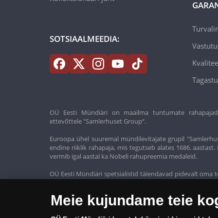
GARAN
Turvali
SOTSIAALMEEDIA:
Vastutu
Kvalitee
Tagastu
OÜ Eesti Mündiäri on maailma tuntumate rahapajade k
ettevõttele "Samlerhuset Group“.
Euroopa ühel suuremal mündilevitajate grupil "Samlerhus
endine riiklik rahapaja, mis tegutseb alates 1686. aastas
vermib igal aastal ka Nobeli rahupreemia medaleid.
OÜ Eesti Mündiäri spetsialistid täiendavad pidevalt oma t
oma klientidele ainult kõrgeima kvaliteediga tooteid.
Meie kujundame teie k