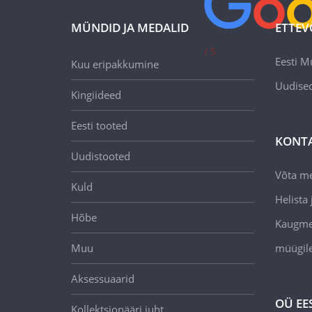
MÜNDID JA MEDALID
ETTEV
/ 5
Eesti M
Kuu eripakkumine
Uudise
Kingiideed
Eesti tooted
KONT
Uudistooted
Võta m
Kuld
Helista j
Hõbe
Kaugmee
Muu
müügil
Aksessuaarid
OÜ EE
Kollektsionääri juht