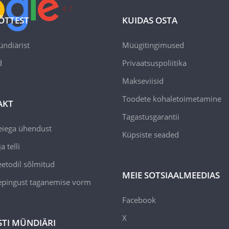
4.7
ÕTTEST
KUIDAS OSTA
ündiärist
Müügitingimused
d
Privaatsuspoliitika
Makseviisid
Toodete kohaletoimetamine
AKT
Tagastusgarantii
eiega ühendust
Küpsiste seaded
a telli
todil sõlmitud
MEIE SOTSIAALMEEDIAS
epingust taganemise vorm
Facebook
X
STI MÜNDIÄRI