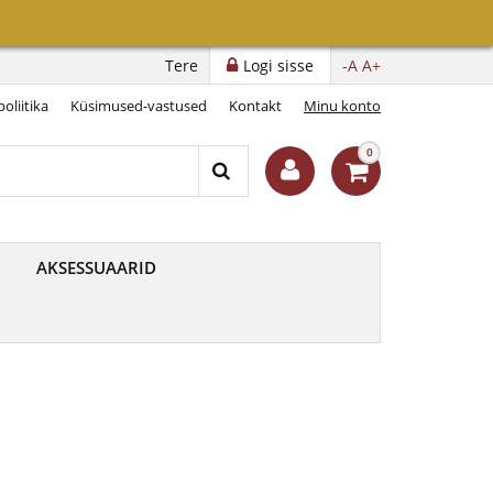
Tere
Logi sisse
-A
A+
oliitika
Küsimused-vastused
Kontakt
Minu konto
0
AKSESSUAARID