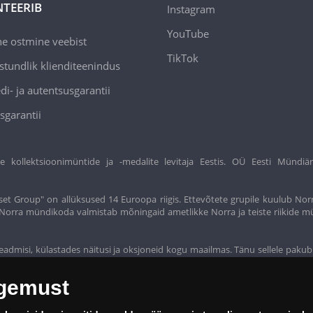
TEERIB
Instagram
YouTube
ne ostmine veebist
TikTok
stundlik klienditeenindus
di- ja autentsusgarantii
sgarantii
ollektsioonimüntide ja -medalite levitaja Eestis. OÜ Eesti Mündiär
et Group" on allüksused 14 Euroopa riigis. Ettevõtete grupile kuulub Nor
t. Norra mündikoda valmistab mõningaid ametlikke Norra ja teiste riikide m
eadmisi, külastades näitusi ja oksjoneid kogu maailmas. Tänu sellele pakub
ogemust