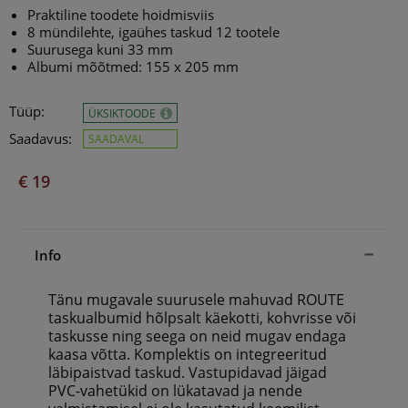
Praktiline toodete hoidmisviis
8 mündilehte, igaühes taskud 12 tootele
Suurusega kuni 33 mm
Albumi mõõtmed: 155 x 205 mm
Tüüp:
ÜKSIKTOODE
Saadavus:
SAADAVAL
€ 19
Info
Tänu mugavale suurusele mahuvad ROUTE
taskualbumid hõlpsalt käekotti, kohvrisse või
taskusse ning seega on neid ­mugav endaga
kaasa võtta. Komplektis on integreeritud
läbipaistvad taskud. Vastupidavad jäigad
PVC-vahetükid on lükatavad ja ­nende