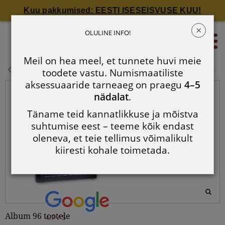
Kuu pakkumised: EESTI ISESEISVUSE KUU!
×
Album 96 tootele
OLULINE INFO!
0
Meil on hea meel, et tunnete huvi meie
Album 96 tootele
toodete vastu. Numismaatiliste
aksessuaaride tarneaeg on praegu
4–5
nädalat
.
Täname teid kannatlikkuse ja mõistva
suhtumise eest – teeme kõik endast
oleneva, et teie tellimus võimalikult
kiiresti kohale toimetada.
Album 96 tootele
4.7 / 5