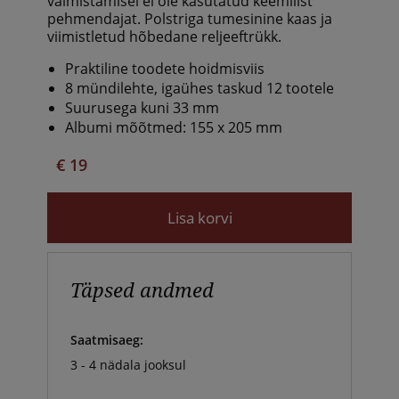
valmistamisel ei ole kasutatud keemilist
pehmendajat. Polstriga tumesinine kaas ja
viimistletud hõbedane reljeeftrükk.
Praktiline toodete hoidmisviis
8 mündilehte, igaühes taskud 12 tootele
Suurusega kuni 33 mm
Albumi mõõtmed: 155 x 205 mm
€ 19
Lisa korvi
Täpsed andmed
Saatmisaeg:
3 - 4 nädala jooksul