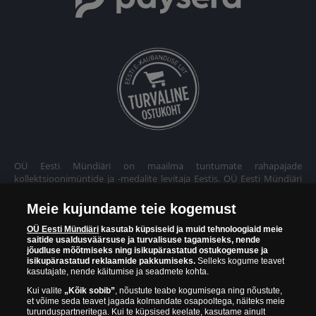
OÜ Eesti Mündiäri on maailma tuntumate rahapajade
kollektsioonimüntide ja -medalite levitaja Eestis. OÜ Eesti Mündiäri
kuulub ettevõttele "Samlerhuset Group“.
Meie kujundame teie kogemust
Euroopa ühel suuremal mündilevitajate grupil "Samlerhuset
Group" on allüksused 14 Euroopa riigis. Ettevõtete grupile kuulub
OÜ Eesti Mündiäri
kasutab küpsiseid ja muid tehnoloogiaid meie
saitide usaldusväärsuse ja turvalisuse tagamiseks, nende
Norra vanim, endine riiklik rahapaja, mis tegutseb alates 1686.
jõudluse mõõtmiseks ning isikupärastatud ostukogemuse ja
aastast. Norra mündikoda valmistab mõningaid ametlikke Norra ja
isikupärastatud reklaamide pakkumiseks.
Selleks kogume teavet
teiste riikide münte ning vermib igal aastal ka Nobeli rahupreemia
kasutajate, nende käitumise ja seadmete kohta.
medaleid.
Kui valite
„Kõik sobib”
, nõustute teabe kogumisega ning nõustute,
et võime seda teavet jagada kolmandate osapooltega, näiteks meie
OÜ Eesti Mündiäri spetsialistid täiendavad pidevalt oma teadmisi,
turunduspartneritega. Kui te küpsised keelate, kasutame ainult