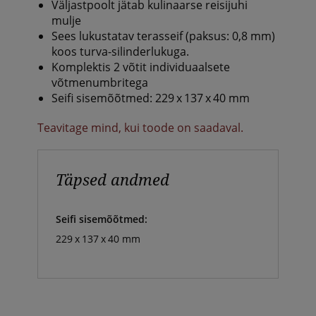
Väljastpoolt jätab kulinaarse reisijuhi
mulje
Sees lukustatav terasseif (paksus: 0,8 mm)
koos turva-silinderlukuga.
Komplektis 2 võtit individuaalsete
võtmenumbritega
Seifi sisemõõtmed: 229 x 137 x 40 mm
Teavitage mind, kui toode on saadaval.
Täpsed andmed
Seifi sisemõõtmed:
229 x 137 x 40 mm