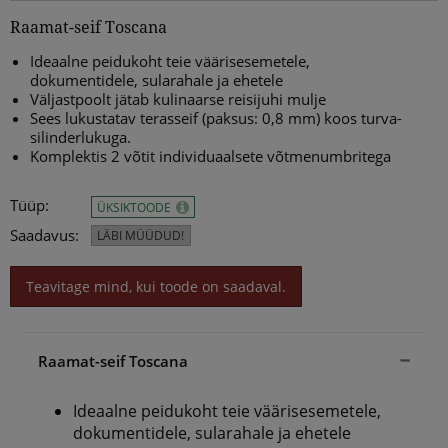
Raamat-seif Toscana
Ideaalne peidukoht teie väärisesemetele,
dokumentidele, sularahale ja ehetele
Väljastpoolt jätab kulinaarse reisijuhi mulje
Sees lukustatav terasseif (paksus: 0,8 mm) koos turva-
silinderlukuga.
Komplektis 2 võtit individuaalsete võtmenumbritega
Tüüp:
ÜKSIKTOODE
Saadavus:
LÄBI MÜÜDUD!
Teavitage mind, kui toode on saadaval.
Raamat-seif Toscana
Ideaalne peidukoht teie väärisesemetele,
dokumentidele, sularahale ja ehetele