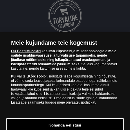
Meie kujundame teie kogemust
OÜ Eesti Mündiäri on maailma tuntumate rahapajade
OÜ Eesti Mündiäri
kasutab küpsiseid ja muid tehnoloogiaid meie
kollektsioonimüntide ja -medalite levitaja Eestis. OÜ Eesti Mündiäri
saitide usaldusväärsuse ja turvalisuse tagamiseks, nende
kuulub ettevõttele "Samlerhuset Group“.
jõudluse mõõtmiseks ning isikupärastatud ostukogemuse ja
isikupärastatud reklaamide pakkumiseks.
Selleks kogume teavet
Euroopa ühel suuremal mündilevitajate grupil "Samlerhuset
kasutajate, nende käitumise ja seadmete kohta.
Group" on allüksused 14 Euroopa riigis. Ettevõtete grupile kuulub
Kui valite
„Kõik sobib”
, nõustute teabe kogumisega ning nõustute,
Norra vanim, endine riiklik rahapaja, mis tegutseb alates 1686.
et võime seda teavet jagada kolmandate osapooltega, näiteks meie
aastast. Norra mündikoda valmistab mõningaid ametlikke Norra ja
turunduspartneritega. Kui te küpsised keelate, kasutame ainult
teiste riikide münte ning vermib igal aastal ka Nobeli rahupreemia
hädavajalikke küpsiseid ja kahjuks ei pakuta teile sel juhul
isikupärastatud sisu. Lisateabe saamiseks ja valikute haldamiseks
medaleid.
valige „Kohanda eelistusi”. Oma eelistusi saate igal ajal kohandada.
Lisateabe saamiseks lugege meie
privaatsuspoliitikat
.
OÜ Eesti Mündiäri spetsialistid täiendavad pidevalt oma teadmisi,
külastades näitusi ja oksjoneid kogu maailmas. Tänu sellele pakub
ettevõte oma klientidele ainult kõrgeima kvaliteediga tooteid.
Kohanda eelistusi