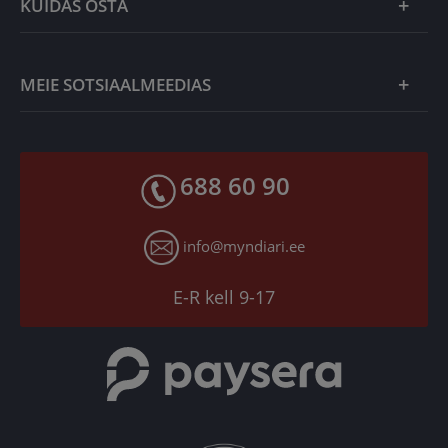
KUIDAS OSTA
Vastutustundlik klienditeenindus
Kollektsionääri juht
Kvaliteedi- ja autentsusgarantii
Müügitingimused
MEIE SOTSIAALMEEDIAS
Tagastusgarantii
Privaatsuspoliitika
Makseviisid
Facebook
Toodete kohaletoimetamine
688 60 90
X
Tagastusgarantii
Instagram
Küpsiste seaded
info@myndiari.ee
YouTube
TikTok
E-R kell 9-17