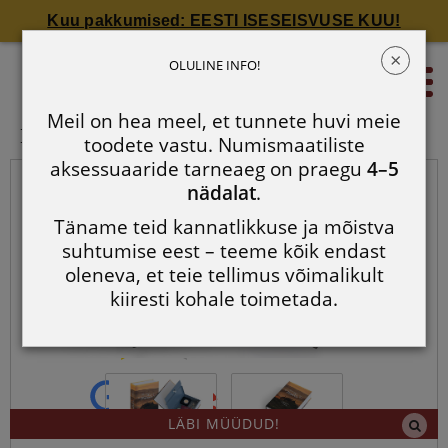
Kuu pakkumised: EESTI ISESEISVUSE KUU!
×
Raamat-seif Toscana
OLULINE INFO!
0
Meil on hea meel, et tunnete huvi meie
Raamat-seif Toscana
toodete vastu. Numismaatiliste
aksessuaaride tarneaeg on praegu
4–5
nädalat
.
Täname teid kannatlikkuse ja mõistva
suhtumise eest – teeme kõik endast
oleneva, et teie tellimus võimalikult
kiiresti kohale toimetada.
LÄBI MÜÜDUD!
4.7 / 5