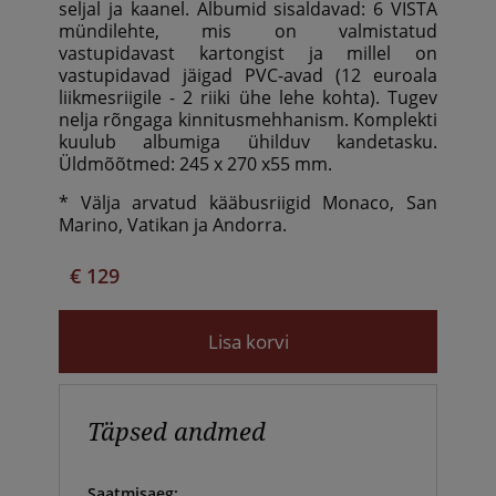
seljal ja kaanel. Albumid sisaldavad: 6 VISTA
mündilehte, mis on valmistatud
vastupidavast kartongist ja millel on
vastupidavad jäigad PVC-avad (12 euroala
liikmesriigile - 2 riiki ühe lehe kohta). Tugev
nelja rõngaga kinnitusmehhanism. Komplekti
kuulub albumiga ühilduv kandetasku.
Üldmõõtmed: 245 x 270 x55 mm.
* Välja arvatud kääbusriigid Monaco, San
Marino, Vatikan ja Andorra.
€ 129
Lisa korvi
Täpsed andmed
Saatmisaeg: