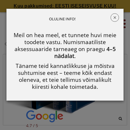
Kuu pakkumised: EESTI ISESEISVUSE KUU!
×
VISTA euromüntide album: 2
OLULINE INFO!
0
albumit komplektis
Meil on hea meel, et tunnete huvi meie
VISTA euromüntide album: 2
toodete vastu. Numismaatiliste
albumit komplektis
aksessuaaride tarneaeg on praegu
4–5
nädalat
.
Täname teid kannatlikkuse ja mõistva
suhtumise eest – teeme kõik endast
oleneva, et teie tellimus võimalikult
kiiresti kohale toimetada.
4.7 / 5