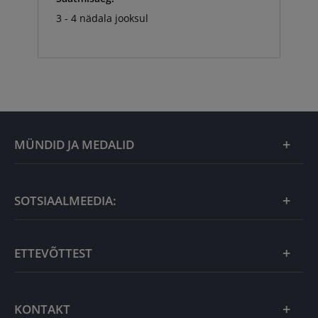
3 - 4 nädala jooksul
MÜNDID JA MEDALID
Kuu eripakkumine
SOTSIAALMEEDIA:
Kingiideed
ETTEVÕTTEST
Eesti tooted
Uudistooted
Eesti Mündiärist
KONTAKT