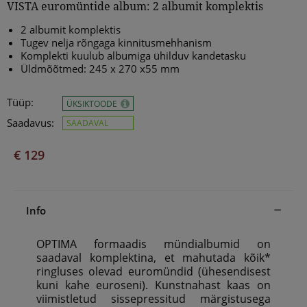
VISTA euromüntide album: 2 albumit komplektis
2 albumit komplektis
Tugev nelja rõngaga kinnitusmehhanism
Komplekti kuulub albumiga ühilduv kandetasku
Üldmõõtmed: 245 x 270 x55 mm
Tüüp:
ÜKSIKTOODE
Saadavus:
SAADAVAL
€ 129
Info
OPTIMA formaadis mündialbumid on
saadaval komplektina, et mahutada kõik*
ringluses olevad euromündid (ühesendisest
kuni kahe euroseni). Kunstnahast kaas on
viimistletud sissepressitud märgistusega