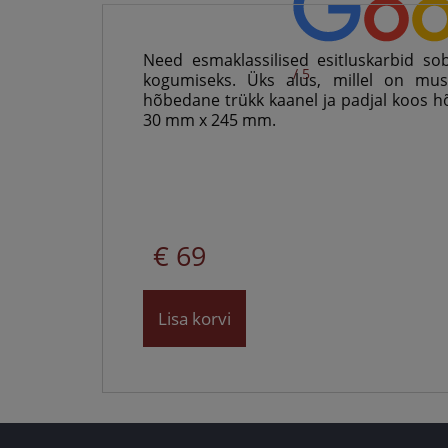
Eestis
Need esmaklassilised esitluskarbid s
/ 5
kogumiseks. Üks alus, millel on mu
hõbedane trükk kaanel ja padjal koos 
30 mm x 245 mm.
€ 69
Lisa korvi