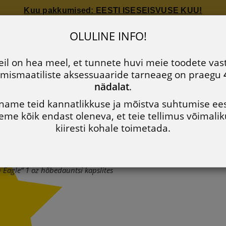
Kuu pakkumised: EESTI ISESEISVUSE KUU!
Kuu pakkumised: EESTI ISESEISVUSE KUU!
le „American Eagle“ 1 oz hõbed
OLULINE INFO!
Ettevõttest
Uudised
Müügitingimused
Privaatsusp
il on hea meel, et tunnete huvi meie toodete vas
mismaatiliste aksessuaaride tarneaeg on praegu
688 60 90
nädalat
.
name teid kannatlikkuse ja mõistva suhtumise ees
eme kõik endast oleneva, et teie tellimus võimalik
STI TOOTED
UUDISTOOTED
KULD
HÕBE
MUU
kiiresti kohale toimetada.
 Eagle“ 1 oz hõbedauntsi kapslites