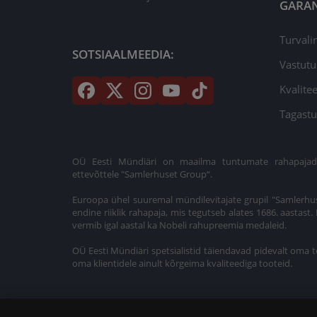
GARAN
Turvali
SOTSIAALMEEDIA:
Vastutu
Kvalitee
Tagastu
OÜ Eesti Mündiäri on maailma tuntumate rahapajade k
ettevõttele "Samlerhuset Group“.
Euroopa ühel suuremal mündilevitajate grupil "Samlerhus
endine riiklik rahapaja, mis tegutseb alates 1686. aastas
vermib igal aastal ka Nobeli rahupreemia medaleid.
OÜ Eesti Mündiäri spetsialistid täiendavad pidevalt oma t
oma klientidele ainult kõrgeima kvaliteediga tooteid.