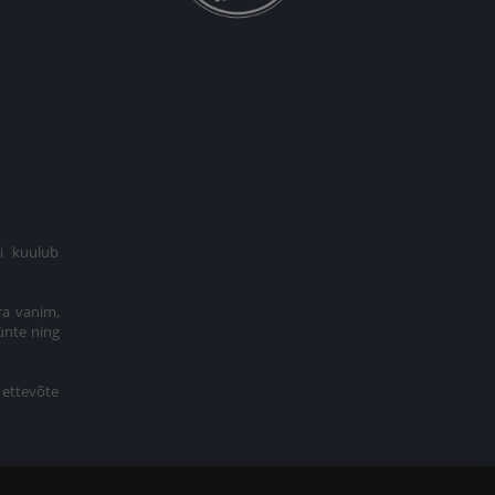
i kuulub
€ 69
ra vanim,
Lisa korvi
ünte ning
 ettevõte