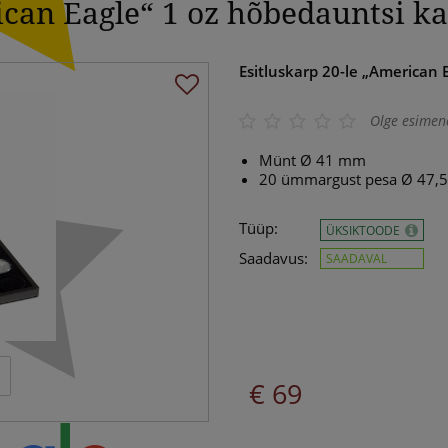
ican Eagle“ 1 oz hõbedauntsi ka
Esitluskarp 20-le „American 
Olge esimen
Münt Ø 41 mm
20 ümmargust pesa Ø 47,
Tüüp:
ÜKSIKTOODE
Saadavus:
SAADAVAL
€ 69