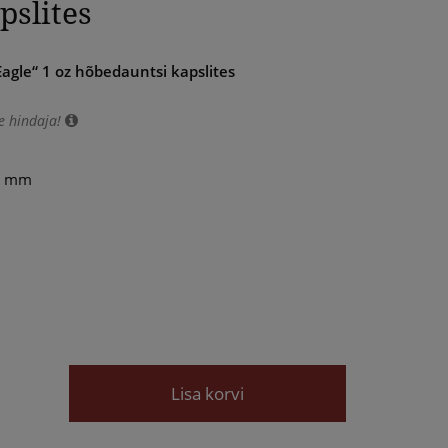
pslites
Eagle“ 1 oz hõbedauntsi kapslites
e hindaja!
5 mm
Lisa korvi