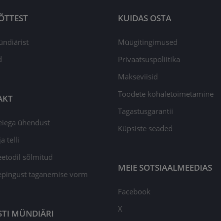
ÕTTEST
KUIDAS OSTA
ündiärist
Müügitingimused
d
Privaatsuspoliitika
Makseviisid
Toodete kohaletoimetamine
AKT
Tagastusgarantii
eiega ühendust
Küpsiste seaded
a telli
todil sõlmitud
MEIE SOTSIAALMEEDIAS
epingust taganemise vorm
Facebook
X
STI MÜNDIÄRI