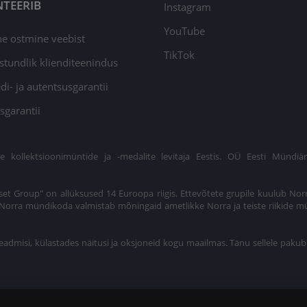
TEERIB
Instagram
YouTube
ne ostmine veebist
TikTok
stundlik klienditeenindus
di- ja autentsusgarantii
sgarantii
ollektsioonimüntide ja -medalite levitaja Eestis. OÜ Eesti Mündiär
et Group" on allüksused 14 Euroopa riigis. Ettevõtete grupile kuulub Nor
t. Norra mündikoda valmistab mõningaid ametlikke Norra ja teiste riikide m
eadmisi, külastades näitusi ja oksjoneid kogu maailmas. Tänu sellele pakub