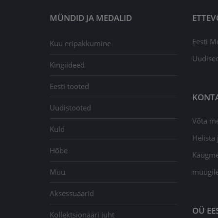
MÜNDID JA MEDALID
ETTEV
Eesti M
Kuu eripakkumine
Uudise
Kingiideed
Eesti tooted
KONT
Uudistooted
Võta m
Kuld
Helista j
Hõbe
Kaugmee
Muu
müügil
Aksessuaarid
OÜ EE
Kollektsionääri juht