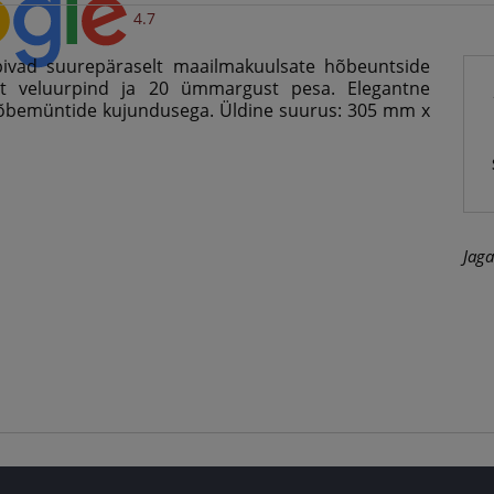
4.7
obivad suurepäraselt maailmakuulsate hõbeuntside
st veluurpind ja 20 ümmargust pesa. Elegantne
hõbemüntide kujundusega. Üldine suurus: 305 mm x
Jaga