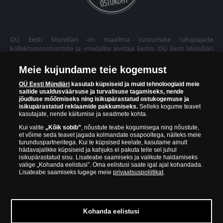
OÜ Eesti Mündiäri on maailma tuntumate rahapajade
kollektsioonimüntide ja -medalite levitaja Eestis. OÜ Eesti Mündiäri
kuulub ettevõttele "Samlerhuset Group“.
Meie kujundame teie kogemust
Euroopa ühel suuremal mündilevitajate grupil "Samlerhuset
Group" on allüksused 14 Euroopa riigis. Ettevõtete grupile kuulub
OÜ Eesti Mündiäri
kasutab küpsiseid ja muid tehnoloogiaid meie
saitide usaldusväärsuse ja turvalisuse tagamiseks, nende
Norra vanim, endine riiklik rahapaja, mis tegutseb alates 1686.
jõudluse mõõtmiseks ning isikupärastatud ostukogemuse ja
aastast. Norra mündikoda valmistab mõningaid ametlikke Norra ja
isikupärastatud reklaamide pakkumiseks.
Selleks kogume teavet
teiste riikide münte ning vermib igal aastal ka Nobeli rahupreemia
kasutajate, nende käitumise ja seadmete kohta.
medaleid.
Kui valite
„Kõik sobib”
, nõustute teabe kogumisega ning nõustute,
et võime seda teavet jagada kolmandate osapooltega, näiteks meie
OÜ Eesti Mündiäri spetsialistid täiendavad pidevalt oma teadmisi,
turunduspartneritega. Kui te küpsised keelate, kasutame ainult
külastades näitusi ja oksjoneid kogu maailmas. Tänu sellele pakub
hädavajalikke küpsiseid ja kahjuks ei pakuta teile sel juhul
ettevõte oma klientidele ainult kõrgeima kvaliteediga tooteid.
isikupärastatud sisu. Lisateabe saamiseks ja valikute haldamiseks
valige „Kohanda eelistusi”. Oma eelistusi saate igal ajal kohandada.
Lisateabe saamiseks lugege meie
privaatsuspoliitikat
.
Kohanda eelistusi
© Copyright 2026 - OÜ Eesti Mündiäri | Hobujaama 4, 10151