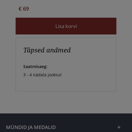
€ 69
Lisa korvi
Täpsed andmed
Saatmisaeg:
3 - 4 nädala jooksul
MÜNDID JA MEDALID