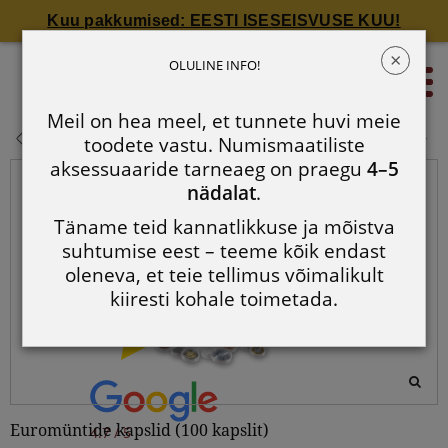
Kuu pakkumised: EESTI ISESEISVUSE KUU!
×
Euromüntide kapslid (100 kapslit)
OLULINE INFO!
0
Meil on hea meel, et tunnete huvi meie
Euromüntide kapslid (100 kapslit)
toodete vastu. Numismaatiliste
aksessuaaride tarneaeg on praegu
4–5
nädalat
.
Täname teid kannatlikkuse ja mõistva
suhtumise eest – teeme kõik endast
oleneva, et teie tellimus võimalikult
kiiresti kohale toimetada.
Euromüntide kapslid (100 kapslit)
4.7 / 5