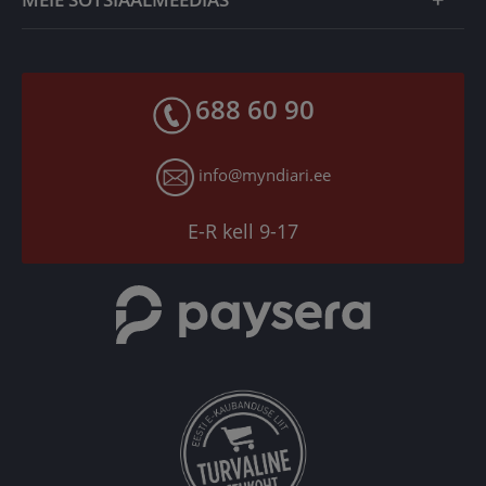
Tagastusgarantii
Privaatsuspoliitika
Makseviisid
Facebook
Toodete kohaletoimetamine
688 60 90
X
Tagastusgarantii
Instagram
Küpsiste seaded
info@myndiari.ee
YouTube
TikTok
E-R kell 9-17