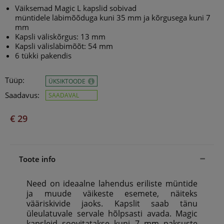
Väiksemad Magic L
kapslid sobivad
müntidele läbimõõduga kuni
35
mm ja kõrgusega kuni 7
mm
Kapsli väliskõrgus: 13 mm
Kapsli välisläbimõõt: 54 mm
6 tükki pakendis
Tüüp:
ÜKSIKTOODE
Saadavus:
SAADAVAL
€ 29
Toote info
Need on ideaalne lahendus eriliste müntide
ja muude väikeste esemete, näiteks
vääriskivide jaoks. Kapslit saab tänu
üleulatuvale servale hõlpsasti avada. Magic
kapsleid soovitatakse kuni 7 mm paksuste