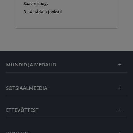
Saatmisaeg:
3 - 4 nädala jooksul
MÜNDID JA MEDALID
Kuu eripakkumine
SOTSIAALMEEDIA:
Kingiideed
ETTEVÕTTEST
Eesti tooted
Uudistooted
Eesti Mündiärist