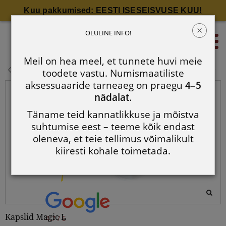
Kuu pakkumised: EESTI ISESEISVUSE KUU!
×
Kapslid Magic L - 6 tükki pakendis
OLULINE INFO!
0
Meil on hea meel, et tunnete huvi meie
Kapslid Magic L - 6 tükki pakendis
toodete vastu. Numismaatiliste
aksessuaaride tarneaeg on praegu
4–5
nädalat
.
Täname teid kannatlikkuse ja mõistva
suhtumise eest – teeme kõik endast
oleneva, et teie tellimus võimalikult
kiiresti kohale toimetada.
Kapslid Magic L
4.7 / 5