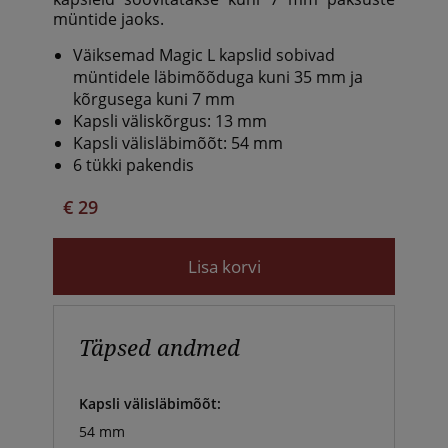
müntide jaoks.
Väiksemad Magic L kapslid sobivad
müntidele läbimõõduga kuni 35 mm ja
kõrgusega kuni 7 mm
Kapsli väliskõrgus: 13 mm
Kapsli välisläbimõõt: 54 mm
6 tükki pakendis
€ 29
Lisa korvi
Täpsed andmed
Kapsli välisläbimõõt:
54 mm