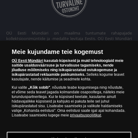
OÜ Eesti Mündiäri on maailma tuntumate rahapajade
kollektsioonimüntide ja -medalite levitaja Eestis. OÜ Eesti Mündiäri
kuulub ettevõttele "Samlerhuset Group“.
Meie kujundame teie kogemust
Euroopa ühel suuremal mündilevitajate grupil "Samlerhuset
Group" on allüksused 14 Euroopa riigis. Ettevõtete grupile kuulub
OÜ Eesti Mündiäri
kasutab küpsiseid ja muid tehnoloogiaid meie
saitide usaldusväärsuse ja turvalisuse tagamiseks, nende
Norra vanim, endine riiklik rahapaja, mis tegutseb alates 1686.
jõudluse mõõtmiseks ning isikupärastatud ostukogemuse ja
aastast. Norra mündikoda valmistab mõningaid ametlikke Norra ja
isikupärastatud reklaamide pakkumiseks.
Selleks kogume teavet
teiste riikide münte ning vermib igal aastal ka Nobeli rahupreemia
kasutajate, nende käitumise ja seadmete kohta.
medaleid.
Kui valite
„Kõik sobib”
, nõustute teabe kogumisega ning nõustute,
et võime seda teavet jagada kolmandate osapooltega, näiteks meie
OÜ Eesti Mündiäri spetsialistid täiendavad pidevalt oma teadmisi,
turunduspartneritega. Kui te küpsised keelate, kasutame ainult
külastades näitusi ja oksjoneid kogu maailmas. Tänu sellele pakub
hädavajalikke küpsiseid ja kahjuks ei pakuta teile sel juhul
ettevõte oma klientidele ainult kõrgeima kvaliteediga tooteid.
isikupärastatud sisu. Lisateabe saamiseks ja valikute haldamiseks
valige „Kohanda eelistusi”. Oma eelistusi saate igal ajal kohandada.
Lisateabe saamiseks lugege meie
privaatsuspoliitikat
.