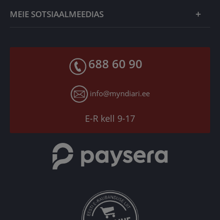
Kvaliteedi- ja autentsusgarantii
Müügitingimused
MEIE SOTSIAALMEEDIAS
Tagastusgarantii
Privaatsuspoliitika
Makseviisid
Facebook
Toodete kohaletoimetamine
688 60 90
X
Tagastusgarantii
Instagram
Küpsiste seaded
info@myndiari.ee
YouTube
TikTok
E-R kell 9-17