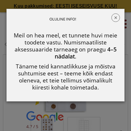
Kuu pakkumised: EESTI ISESEISVUSE KUU!
×
OPTIMA 34: 24 mündi jaoks
OLULINE INFO!
0
suuruses kuni 34 mm
Meil on hea meel, et tunnete huvi meie
OPTIMA 34: 24 mündi jaoks
toodete vastu. Numismaatiliste
suuruses kuni 34 mm
aksessuaaride tarneaeg on praegu
4–5
nädalat
.
Täname teid kannatlikkuse ja mõistva
suhtumise eest – teeme kõik endast
oleneva, et teie tellimus võimalikult
kiiresti kohale toimetada.
4.7 / 5