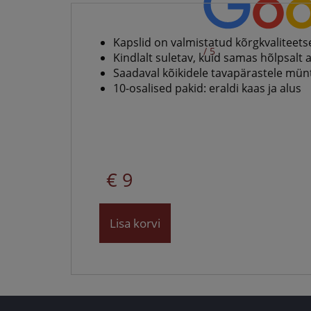
Kapslid on valmistatud kõrgkvaliteetse
/ 5
Kindlalt suletav, kuid samas hõlpsalt 
Saadaval kõikidele tavapärastele mün
10-osalised pakid: eraldi kaas ja alus
€ 9
Lisa korvi