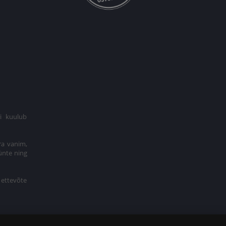
i kuulub
€ 9
ra vanim,
Lisa korvi
ünte ning
 ettevõte