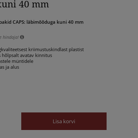
kuni 40 mm
pakid CAPS: läbimõõduga kuni 40 mm
e hindaja!
kvaliteetsest kriimustuskindlast plastist
s hõlpsalt avatav kinnitus
astele müntidele
as ja alus
Lisa korvi