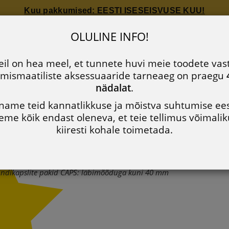
Kuu pakkumised: EESTI ISESEISVUSE KUU!
Kuu pakkumised: EESTI ISESEISVUSE KUU!
kapslite pakid CAPS: läbim
OLULINE INFO!
Ettevõttest
Uudised
Müügitingimused
Privaatsusp
il on hea meel, et tunnete huvi meie toodete vas
mismaatiliste aksessuaaride tarneaeg on praegu
688 60 90
nädalat
.
name teid kannatlikkuse ja mõistva suhtumise ees
eme kõik endast oleneva, et teie tellimus võimalik
STI TOOTED
UUDISTOOTED
KULD
HÕBE
MUU
kiiresti kohale toimetada.
dikapslite pakid CAPS: läbimõõduga kuni 40 mm