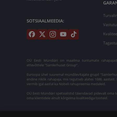
GARAN
Turvali
SOTSIAALMEEDIA:
Vastutu
Kvalitee
Tagastu
OÜ Eesti Mündiäri on maailma tuntumate rahapajade k
ettevõttele "Samlerhuset Group“.
Euroopa ühel suuremal mündilevitajate grupil "Samlerhus
endine riiklik rahapaja, mis tegutseb alates 1686. aastas
vermib igal aastal ka Nobeli rahupreemia medaleid.
OÜ Eesti Mündiäri spetsialistid täiendavad pidevalt oma t
oma klientidele ainult kõrgeima kvaliteediga tooteid.