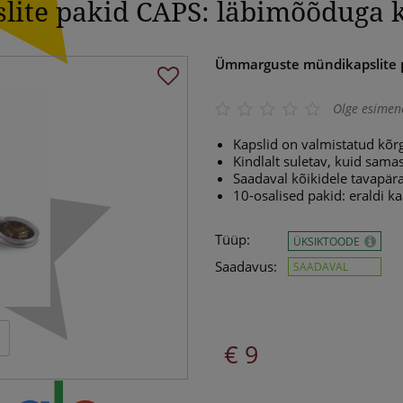
ite pakid CAPS: läbimõõduga 
Ümmarguste mündikapslite 
Olge esimen
Kapslid on valmistatud kõrg
Kindlalt suletav, kuid sama
Saadaval kõikidele tavapär
10-osalised pakid: eraldi ka
Tüüp:
ÜKSIKTOODE
Saadavus:
SAADAVAL
€ 9