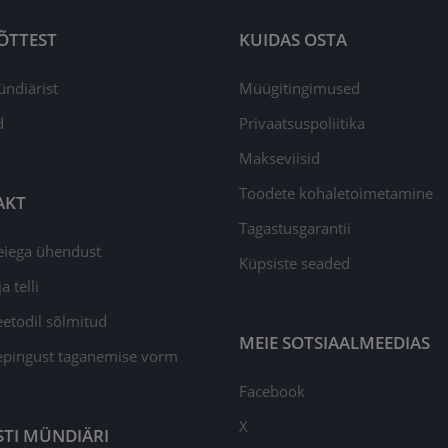
ÕTTEST
KUIDAS OSTA
ündiärist
Müügitingimused
d
Privaatsuspoliitika
Makseviisid
Toodete kohaletoimetamine
AKT
Tagastusgarantii
eiega ühendust
Küpsiste seaded
a telli
todil sõlmitud
MEIE SOTSIAALMEEDIAS
epingust taganemise vorm
Facebook
X
STI MÜNDIÄRI