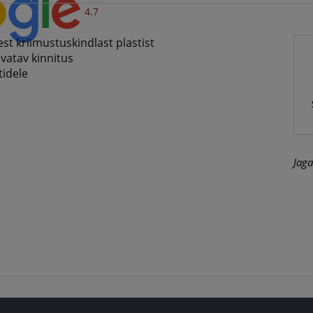
4.7
st kriimustuskindlast plastist
avatav kinnitus
tidele
Jaga