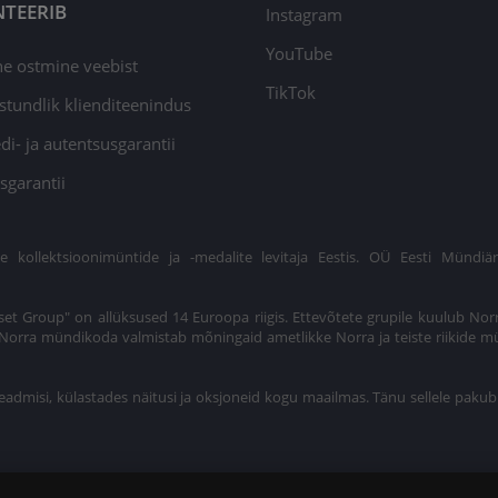
TEERIB
Instagram
YouTube
ne ostmine veebist
TikTok
stundlik klienditeenindus
di- ja autentsusgarantii
sgarantii
ollektsioonimüntide ja -medalite levitaja Eestis. OÜ Eesti Mündiär
et Group" on allüksused 14 Euroopa riigis. Ettevõtete grupile kuulub Nor
t. Norra mündikoda valmistab mõningaid ametlikke Norra ja teiste riikide m
eadmisi, külastades näitusi ja oksjoneid kogu maailmas. Tänu sellele pakub