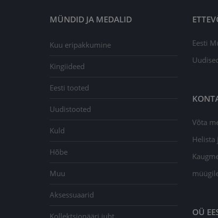
MÜNDID JA MEDALID
ETTEV
Eesti M
Kuu eripakkumine
Uudise
Kingiideed
Eesti tooted
KONT
Uudistooted
Võta m
Kuld
Helista j
Hõbe
Kaugmee
Muu
müügil
Aksessuaarid
OÜ EE
Kollektsionääri juht