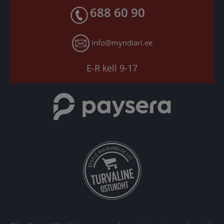
Toodete kohaletoimetamine
688 60 90
X
Tagastusgarantii
Instagram
Küpsiste seaded
info@myndiari.ee
YouTube
TikTok
E-R kell 9-17