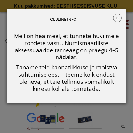
Kuu pakkumised: EESTI ISESEISVUSE KUU!
×
VISTA mündialbumi lisalehed
OLULINE INFO!
0
Meil on hea meel, et tunnete huvi meie
VISTA mündialbumi lisalehed
toodete vastu. Numismaatiliste
aksessuaaride tarneaeg on praegu
4–5
nädalat
.
Täname teid kannatlikkuse ja mõistva
suhtumise eest – teeme kõik endast
oleneva, et teie tellimus võimalikult
kiiresti kohale toimetada.
4.7 / 5