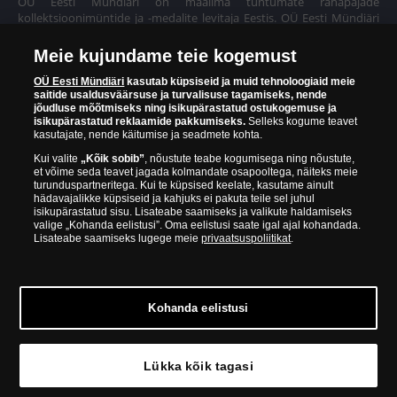
OÜ Eesti Mündiäri on maailma tuntumate rahapajade
kollektsioonimüntide ja -medalite levitaja Eestis. OÜ Eesti Mündiäri
kuulub ettevõttele "Samlerhuset Group“.
Meie kujundame teie kogemust
Euroopa ühel suuremal mündilevitajate grupil "Samlerhuset
Group" on allüksused 14 Euroopa riigis. Ettevõtete grupile kuulub
OÜ Eesti Mündiäri
kasutab küpsiseid ja muid tehnoloogiaid meie
saitide usaldusväärsuse ja turvalisuse tagamiseks, nende
Norra vanim, endine riiklik rahapaja, mis tegutseb alates 1686.
jõudluse mõõtmiseks ning isikupärastatud ostukogemuse ja
aastast. Norra mündikoda valmistab mõningaid ametlikke Norra ja
isikupärastatud reklaamide pakkumiseks.
Selleks kogume teavet
teiste riikide münte ning vermib igal aastal ka Nobeli rahupreemia
kasutajate, nende käitumise ja seadmete kohta.
medaleid.
Kui valite
„Kõik sobib”
, nõustute teabe kogumisega ning nõustute,
et võime seda teavet jagada kolmandate osapooltega, näiteks meie
OÜ Eesti Mündiäri spetsialistid täiendavad pidevalt oma teadmisi,
turunduspartneritega. Kui te küpsised keelate, kasutame ainult
külastades näitusi ja oksjoneid kogu maailmas. Tänu sellele pakub
hädavajalikke küpsiseid ja kahjuks ei pakuta teile sel juhul
ettevõte oma klientidele ainult kõrgeima kvaliteediga tooteid.
isikupärastatud sisu. Lisateabe saamiseks ja valikute haldamiseks
valige „Kohanda eelistusi”. Oma eelistusi saate igal ajal kohandada.
Lisateabe saamiseks lugege meie
privaatsuspoliitikat
.
Kohanda eelistusi
© Copyright 2026 - OÜ Eesti Mündiäri | Hobujaama 4, 10151
Tallinn | 688 60 90
Lükka kõik tagasi