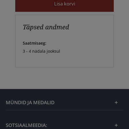
Lisa korvi
Täpsed andmed
Saatmisaeg:
3 - 4 nädala jooksul
MÜNDID JA MEDALID
Kuu eripakkumine
SOTSIAALMEEDIA: