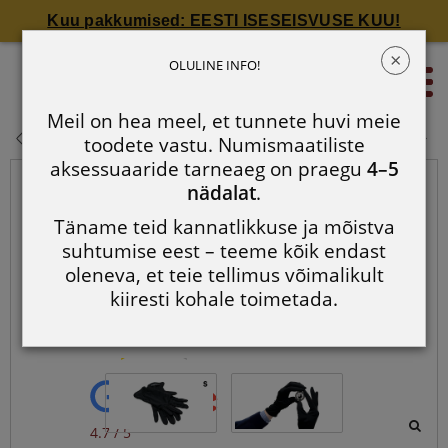
Kuu pakkumised: EESTI ISESEISVUSE KUU!
×
Mikrokiust mündikindad (S)
OLULINE INFO!
0
Meil on hea meel, et tunnete huvi meie
Mikrokiust mündikindad (S)
toodete vastu. Numismaatiliste
aksessuaaride tarneaeg on praegu
4–5
nädalat
.
Täname teid kannatlikkuse ja mõistva
suhtumise eest – teeme kõik endast
oleneva, et teie tellimus võimalikult
kiiresti kohale toimetada.
4.7 / 5