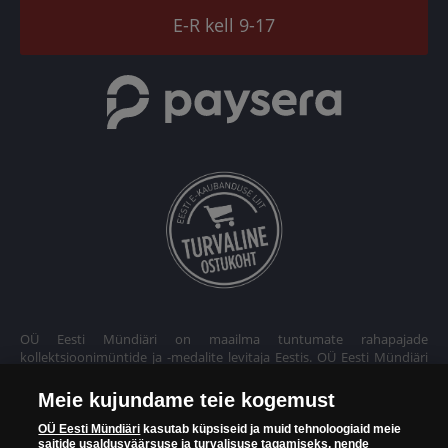
TikTok
E-R kell 9-17
OÜ Eesti Mündiäri on maailma tuntumate rahapajade
kollektsioonimüntide ja -medalite levitaja Eestis. OÜ Eesti Mündiäri
kuulub ettevõttele "Samlerhuset Group“.
Meie kujundame teie kogemust
Euroopa ühel suuremal mündilevitajate grupil "Samlerhuset
Group" on allüksused 14 Euroopa riigis. Ettevõtete grupile kuulub
OÜ Eesti Mündiäri
kasutab küpsiseid ja muid tehnoloogiaid meie
saitide usaldusväärsuse ja turvalisuse tagamiseks, nende
Norra vanim, endine riiklik rahapaja, mis tegutseb alates 1686.