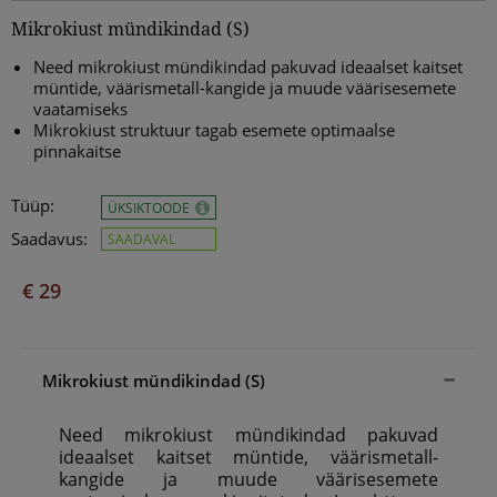
Mikrokiust mündikindad (S)
Need mikrokiust mündikindad pakuvad ideaalset kaitset
müntide, väärismetall-kangide ja muude väärisesemete
vaatamiseks
Mikrokiust struktuur tagab esemete optimaalse
pinnakaitse
Tüüp:
ÜKSIKTOODE
Saadavus:
SAADAVAL
€ 29
Mikrokiust mündikindad (S)
Need mikrokiust mündikindad pakuvad
ideaalset kaitset müntide, väärismetall-
kangide ja muude väärisesemete