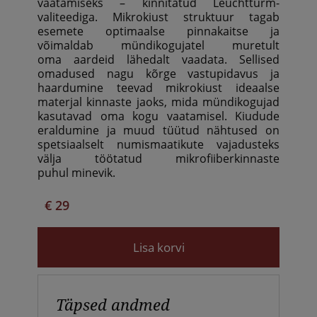
vaatamiseks – kinnitatud Leuchtturm-
valiteediga. Mikrokiust struktuur tagab
esemete optimaalse pinnakaitse ja
võimaldab mündikogujatel muretult
oma aardeid lähedalt vaadata. Sellised
omadused nagu kõrge vastupidavus ja
haardumine teevad mikrokiust ideaalse
materjal kinnaste jaoks, mida mündikogujad
kasutavad oma kogu vaatamisel. Kiudude
eraldumine ja muud tüütud nähtused on
spetsiaalselt numismaatikute vajadusteks
välja töötatud mikrofiiberkinnaste
puhul minevik.
€ 29
Lisa korvi
Täpsed andmed