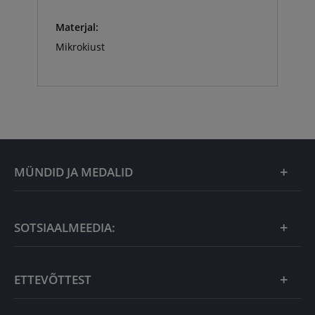
Materjal:
Mikrokiust
MÜNDID JA MEDALID
Kuu eripakkumine
SOTSIAALMEEDIA:
Kingiideed
ETTEVÕTTEST
Eesti tooted
Uudistooted