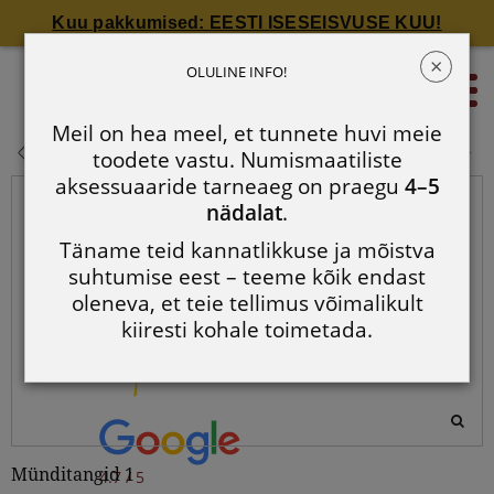
Kuu pakkumised: EESTI ISESEISVUSE KUU!
×
Münditangid 1
OLULINE INFO!
0
Meil on hea meel, et tunnete huvi meie
Münditangid 1
toodete vastu. Numismaatiliste
aksessuaaride tarneaeg on praegu
4–5
nädalat
.
Täname teid kannatlikkuse ja mõistva
suhtumise eest – teeme kõik endast
oleneva, et teie tellimus võimalikult
kiiresti kohale toimetada.
Münditangid 1
4.7 / 5