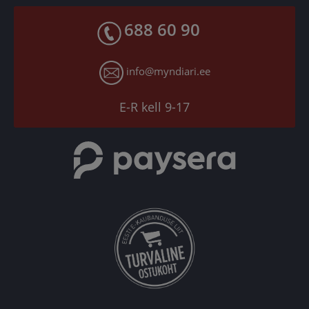
Facebook
Toodete kohaletoimetamine
688 60 90
X
Tagastusgarantii
Instagram
Küpsiste seaded
info@myndiari.ee
YouTube
TikTok
E-R kell 9-17