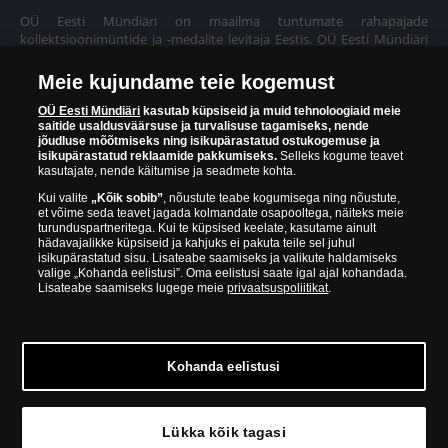
OÜ Eesti Mündiäri on maailma tuntumate rahapajade
kollektsioonimüntide ja -medalite levitaja Eestis. OÜ Eesti Mündiäri
kuulub ettevõttele "Samlerhuset Group“.
Meie kujundame teie kogemust
Euroopa ühel suuremal mündilevitajate grupil "Samlerhuset
Group" on allüksused 14 Euroopa riigis. Ettevõtete grupile kuulub
OÜ Eesti Mündiäri
kasutab küpsiseid ja muid tehnoloogiaid meie
saitide usaldusväärsuse ja turvalisuse tagamiseks, nende
Norra vanim, endine riiklik rahapaja, mis tegutseb alates 1686.
jõudluse mõõtmiseks ning isikupärastatud ostukogemuse ja
aastast. Norra mündikoda valmistab mõningaid ametlikke Norra ja
isikupärastatud reklaamide pakkumiseks.
Selleks kogume teavet
teiste riikide münte ning vermib igal aastal ka Nobeli rahupreemia
kasutajate, nende käitumise ja seadmete kohta.
medaleid.
Kui valite
„Kõik sobib”
, nõustute teabe kogumisega ning nõustute,
et võime seda teavet jagada kolmandate osapooltega, näiteks meie
OÜ Eesti Mündiäri spetsialistid täiendavad pidevalt oma teadmisi,
turunduspartneritega. Kui te küpsised keelate, kasutame ainult
külastades näitusi ja oksjoneid kogu maailmas. Tänu sellele pakub
hädavajalikke küpsiseid ja kahjuks ei pakuta teile sel juhul
ettevõte oma klientidele ainult kõrgeima kvaliteediga tooteid.
isikupärastatud sisu. Lisateabe saamiseks ja valikute haldamiseks
valige „Kohanda eelistusi”. Oma eelistusi saate igal ajal kohandada.
Lisateabe saamiseks lugege meie
privaatsuspoliitikat
.
Kohanda eelistusi
© Copyright 2026 - OÜ Eesti Mündiäri | Hobujaama 4, 10151
Tallinn | 688 60 90
Lükka kõik tagasi