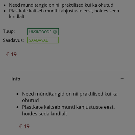
Need münditangid on nii praktilised kui ka ohutud
Plastkate kaitseb münti kahjustuste eest, hoides seda
kindlalt
Tüüp:
ÜKSIKTOODE
Saadavus:
SAADAVAL
€ 19
Info
Need münditangid on nii praktilised kui ka
ohutud
Plastkate kaitseb
münti kahjustuste eest,
hoides seda kindlalt
€ 19