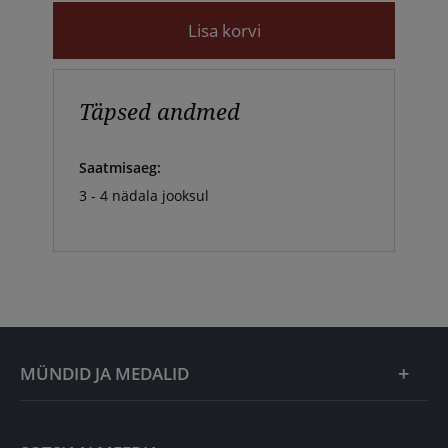
Lisa korvi
Täpsed andmed
Saatmisaeg:
3 - 4 nädala jooksul
MÜNDID JA MEDALID
Kuu eripakkumine