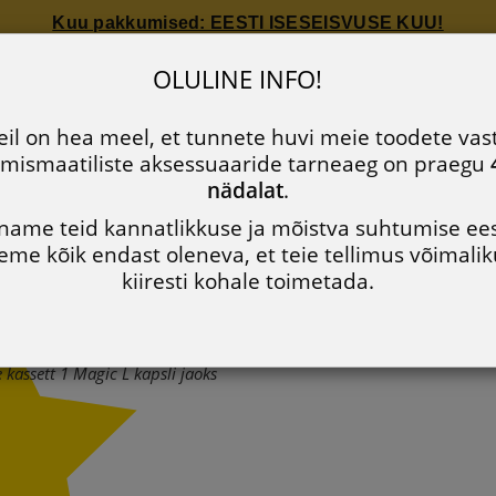
Kuu pakkumised: EESTI ISESEISVUSE KUU!
Kuu pakkumised: EESTI ISESEISVUSE KUU!
ile kassett 1 Magic L kapsli j
OLULINE INFO!
Ettevõttest
Uudised
Müügitingimused
Privaatsusp
il on hea meel, et tunnete huvi meie toodete vas
mismaatiliste aksessuaaride tarneaeg on praegu
688 60 90
nädalat
.
name teid kannatlikkuse ja mõistva suhtumise ees
eme kõik endast oleneva, et teie tellimus võimalik
STI TOOTED
UUDISTOOTED
KULD
HÕBE
MUU
kiiresti kohale toimetada.
kassett 1 Magic L kapsli jaoks