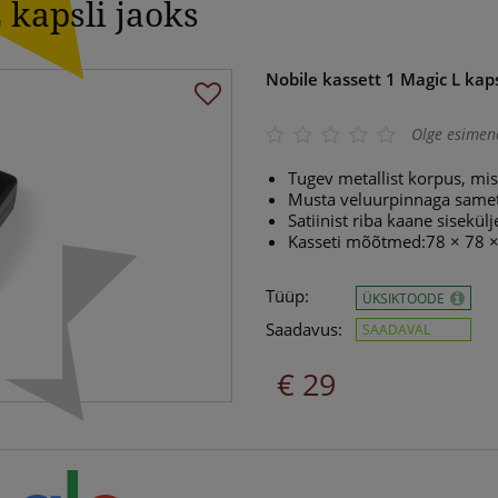
 kapsli jaoks
Nobile kassett 1 Magic L kaps
Olge esimen
Tugev metallist korpus, m
Musta veluurpinnaga sametis
Satiinist riba kaane sisekülj
Kasseti mõõtmed:78 × 78 
Tüüp:
ÜKSIKTOODE
Saadavus:
SAADAVAL
€ 29