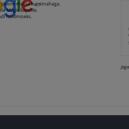
ud peene musta kunstnahaga.
4.7
le Magic kapslile.
aadi hoidmiseks.
Jaga