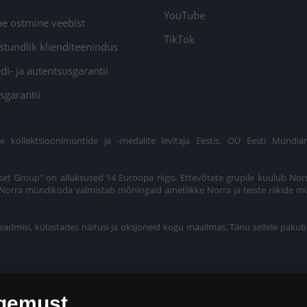
YouTube
ne ostmine veebist
TikTok
stundlik klienditeenindus
di- ja autentsusgarantii
sgarantii
ollektsioonimüntide ja -medalite levitaja Eestis. OÜ Eesti Mündiär
et Group" on allüksused 14 Euroopa riigis. Ettevõtete grupile kuulub Nor
t. Norra mündikoda valmistab mõningaid ametlikke Norra ja teiste riikide m
eadmisi, külastades näitusi ja oksjoneid kogu maailmas. Tänu sellele pakub
ogemust