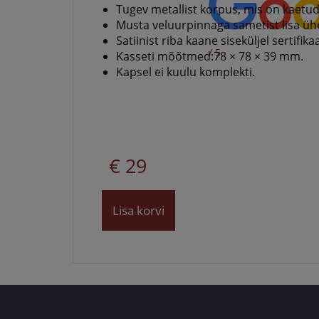
medalite
Tugev metallist korpus, mis on kaet
Musta veluurpinnaga sametist lisa ühe
levitaja
Satiinist riba kaane siseküljel sertifik
Eestis
/ 5
Kasseti mõõtmed:78 × 78 × 39 mm.
Kapsel ei kuulu komplekti.
€ 29
Lisa korvi