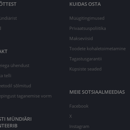
ÕTTEST
KUIDAS OSTA
ündiärist
Müügitingimused
d
Privaatsuspoliitika
Makseviisid
Toodete kohaletoimetamine
AKT
Tagastusgarantii
eiega ühendust
Küpsiste seaded
a telli
todil sõlmitud
MEIE SOTSIAALMEEDIAS
epingust taganemise vorm
Facebook
X
STI MÜNDIÄRI
TEERIB
Instagram