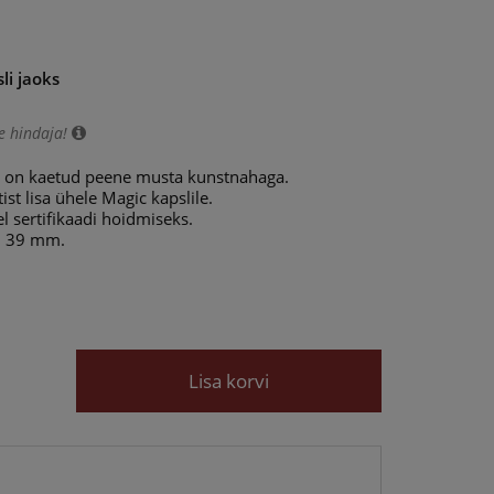
li jaoks
e hindaja!
is on kaetud peene musta kunstnahaga.
t lisa ühele Magic kapslile.
el sertifikaadi hoidmiseks.
× 39 mm.
Lisa korvi