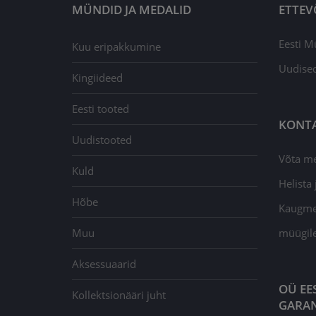
MÜNDID JA MEDALID
ETTEV
Eesti M
Kuu eripakkumine
Uudise
Kingiideed
Eesti tooted
KONT
Uudistooted
Võta m
Kuld
Helista j
Hõbe
Kaugmee
Muu
müügil
Aksessuaarid
OÜ EE
Kollektsionääri juht
GARAN