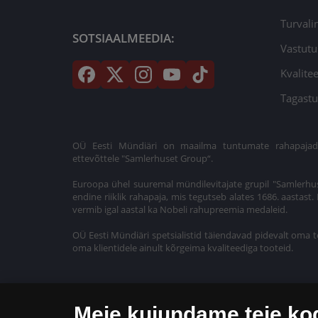
Turvali
SOTSIAALMEEDIA:
Vastutu
Kvalitee
Tagastu
OÜ Eesti Mündiäri on maailma tuntumate rahapajade k
ettevõttele "Samlerhuset Group“.
Euroopa ühel suuremal mündilevitajate grupil "Samlerhus
endine riiklik rahapaja, mis tegutseb alates 1686. aastas
vermib igal aastal ka Nobeli rahupreemia medaleid.
OÜ Eesti Mündiäri spetsialistid täiendavad pidevalt oma t
oma klientidele ainult kõrgeima kvaliteediga tooteid.
Meie kujundame teie k