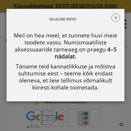
Kuu pakkumised: EESTI ISESEISVUSE KUU!
×
OPTIMA 3C rahatähtede lehed
OLULINE INFO!
0
Meil on hea meel, et tunnete huvi meie
OPTIMA 3C rahatähtede lehed
toodete vastu. Numismaatiliste
aksessuaaride tarneaeg on praegu
4–5
nädalat
.
Täname teid kannatlikkuse ja mõistva
suhtumise eest – teeme kõik endast
oleneva, et teie tellimus võimalikult
kiiresti kohale toimetada.
4.7 / 5