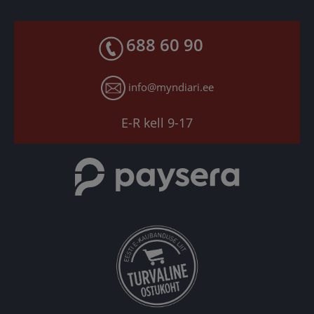
Makseviisid
Facebook
Toodete kohaletoimetamine
688 60 90
X
Tagastusgarantii
Instagram
Küpsiste seaded
info@myndiari.ee
YouTube
TikTok
E-R kell 9-17