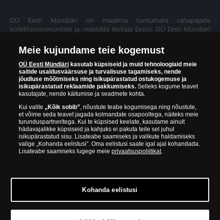
OÜ Eesti Mündiäri on maailma tuntumate rahapajade
kollektsioonimüntide ja -medalite levitaja Eestis. OÜ Eesti Mündiäri
kuulub ettevõttele "Samlerhuset Group“.
Meie kujundame teie kogemust
Euroopa ühel suuremal mündilevitajate grupil "Samlerhuset
Group" on allüksused 14 Euroopa riigis. Ettevõtete grupile kuulub
OÜ Eesti Mündiäri
kasutab küpsiseid ja muid tehnoloogiaid meie
saitide usaldusväärsuse ja turvalisuse tagamiseks, nende
Norra vanim, endine riiklik rahapaja, mis tegutseb alates 1686.
jõudluse mõõtmiseks ning isikupärastatud ostukogemuse ja
aastast. Norra mündikoda valmistab mõningaid ametlikke Norra ja
isikupärastatud reklaamide pakkumiseks.
Selleks kogume teavet
teiste riikide münte ning vermib igal aastal ka Nobeli rahupreemia
kasutajate, nende käitumise ja seadmete kohta.
medaleid.
Kui valite
„Kõik sobib”
, nõustute teabe kogumisega ning nõustute,
et võime seda teavet jagada kolmandate osapooltega, näiteks meie
OÜ Eesti Mündiäri spetsialistid täiendavad pidevalt oma teadmisi,
turunduspartneritega. Kui te küpsised keelate, kasutame ainult
külastades näitusi ja oksjoneid kogu maailmas. Tänu sellele pakub
hädavajalikke küpsiseid ja kahjuks ei pakuta teile sel juhul
ettevõte oma klientidele ainult kõrgeima kvaliteediga tooteid.
isikupärastatud sisu. Lisateabe saamiseks ja valikute haldamiseks
valige „Kohanda eelistusi”. Oma eelistusi saate igal ajal kohandada.
Lisateabe saamiseks lugege meie
privaatsuspoliitikat
.
Kohanda eelistusi
© Copyright 2026 - OÜ Eesti Mündiäri | Hobujaama 4, 10151
Tallinn | 688 60 90