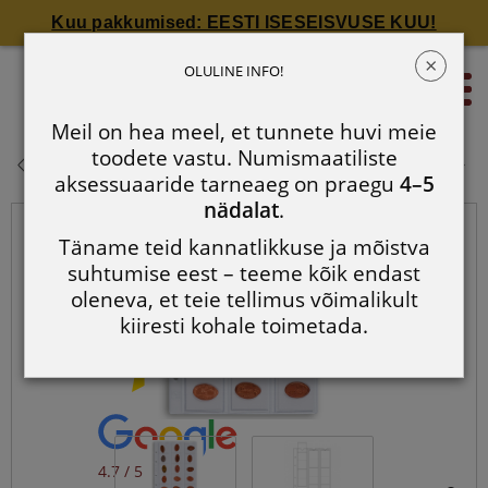
Kuu pakkumised: EESTI ISESEISVUSE KUU!
×
OPTIMA 42: 15 mündi jaoks
OLULINE INFO!
0
suuruses kuni 42 mm
Meil on hea meel, et tunnete huvi meie
OPTIMA 42: 15 mündi jaoks
toodete vastu. Numismaatiliste
suuruses kuni 42 mm
aksessuaaride tarneaeg on praegu
4–5
nädalat
.
Täname teid kannatlikkuse ja mõistva
suhtumise eest – teeme kõik endast
oleneva, et teie tellimus võimalikult
kiiresti kohale toimetada.
4.7 / 5