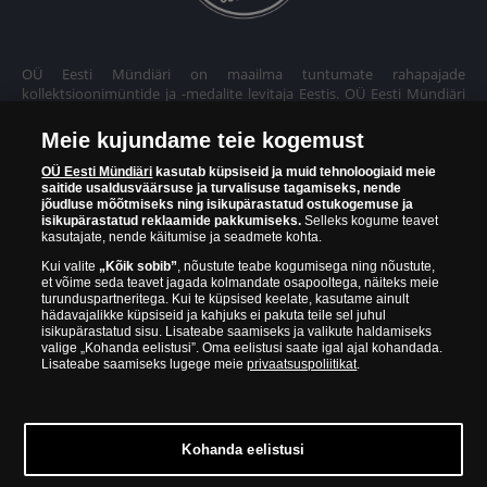
OÜ Eesti Mündiäri on maailma tuntumate rahapajade
kollektsioonimüntide ja -medalite levitaja Eestis. OÜ Eesti Mündiäri
kuulub ettevõttele "Samlerhuset Group“.
Meie kujundame teie kogemust
Euroopa ühel suuremal mündilevitajate grupil "Samlerhuset
Group" on allüksused 14 Euroopa riigis. Ettevõtete grupile kuulub
OÜ Eesti Mündiäri
kasutab küpsiseid ja muid tehnoloogiaid meie
saitide usaldusväärsuse ja turvalisuse tagamiseks, nende
Norra vanim, endine riiklik rahapaja, mis tegutseb alates 1686.
jõudluse mõõtmiseks ning isikupärastatud ostukogemuse ja
aastast. Norra mündikoda valmistab mõningaid ametlikke Norra ja
isikupärastatud reklaamide pakkumiseks.
Selleks kogume teavet
teiste riikide münte ning vermib igal aastal ka Nobeli rahupreemia
kasutajate, nende käitumise ja seadmete kohta.
medaleid.
Kui valite
„Kõik sobib”
, nõustute teabe kogumisega ning nõustute,
et võime seda teavet jagada kolmandate osapooltega, näiteks meie
OÜ Eesti Mündiäri spetsialistid täiendavad pidevalt oma teadmisi,
turunduspartneritega. Kui te küpsised keelate, kasutame ainult
külastades näitusi ja oksjoneid kogu maailmas. Tänu sellele pakub
hädavajalikke küpsiseid ja kahjuks ei pakuta teile sel juhul
ettevõte oma klientidele ainult kõrgeima kvaliteediga tooteid.
isikupärastatud sisu. Lisateabe saamiseks ja valikute haldamiseks
valige „Kohanda eelistusi”. Oma eelistusi saate igal ajal kohandada.
Lisateabe saamiseks lugege meie
privaatsuspoliitikat
.
Kohanda eelistusi
© Copyright 2026 - OÜ Eesti Mündiäri | Hobujaama 4, 10151