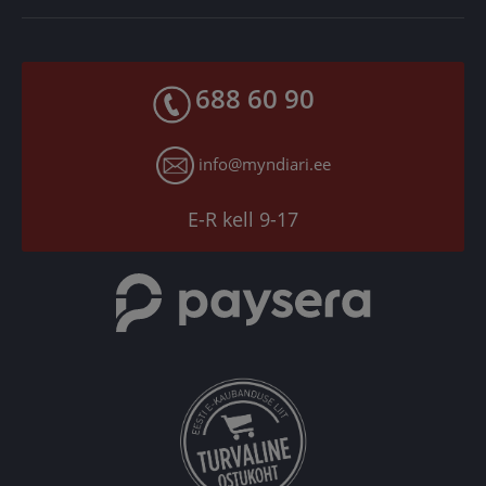
Tagastusgarantii
Privaatsuspoliitika
Makseviisid
Facebook
Toodete kohaletoimetamine
688 60 90
X
Tagastusgarantii
Instagram
Küpsiste seaded
info@myndiari.ee
YouTube
TikTok
E-R kell 9-17