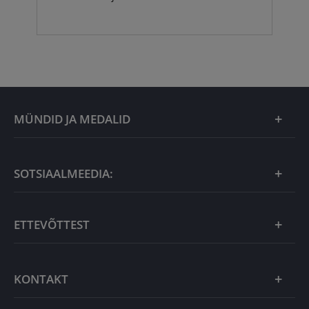
MÜNDID JA MEDALID
Kuu eripakkumine
SOTSIAALMEEDIA:
Kingiideed
ETTEVÕTTEST
Eesti tooted
Uudistooted
Eesti Mündiärist
KONTAKT
Kuld
Uudised