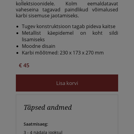
kollektsioonidele. Kolm eemaldatavat
vaheseina tagavad paindlikud võimalused
karbi sisemuse jaotamiseks.
Tugev konstruktsioon tagab pideva kaitse
Metallist käepidemel on koht sildi
lisamiseks
Moodne disain
Karbi mõõtmed: 230 x 173 x 270 mm
€ 45
Lisa korvi
Täpsed andmed
Saatmisaeg:
3 - 4 nädala jooksul