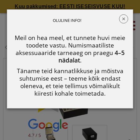
Kuu pakkumised: EESTI ISESEISVUSE KUU!
×
Tootekarp LOGIK 220 x 168 mm
OLULINE INFO!
0
ümbrikutele
Meil on hea meel, et tunnete huvi meie
Tootekarp LOGIK 220 x 168 mm
toodete vastu. Numismaatiliste
ümbrikutele
aksessuaaride tarneaeg on praegu
4–5
nädalat
.
Täname teid kannatlikkuse ja mõistva
suhtumise eest – teeme kõik endast
oleneva, et teie tellimus võimalikult
kiiresti kohale toimetada.
4.7 / 5