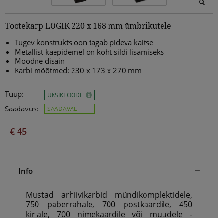
Tootekarp LOGIK 220 x 168 mm ümbrikutele
Tugev konstruktsioon tagab pideva kaitse
Metallist käepidemel on koht sildi lisamiseks
Moodne disain
Karbi mõõtmed: 230 x 173 x 270 mm
Tüüp:
ÜKSIKTOODE
Saadavus:
SAADAVAL
€ 45
Info
Mustad arhiivikarbid mündikomplektidele,
750 paberrahale, 700 postkaardile, 450
kirjale, 700 nimekaardile või muudele ­