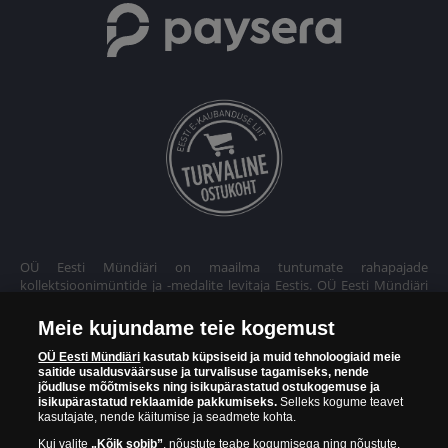
OÜ Eesti Mündiäri on maailma tuntumate rahapajade
kollektsioonimüntide ja -medalite levitaja Eestis. OÜ Eesti Mündiäri
kuulub ettevõttele "Samlerhuset Group“.
Meie kujundame teie kogemust
Euroopa ühel suuremal mündilevitajate grupil "Samlerhuset
Group" on allüksused 14 Euroopa riigis. Ettevõtete grupile kuulub
OÜ Eesti Mündiäri
kasutab küpsiseid ja muid tehnoloogiaid meie
saitide usaldusväärsuse ja turvalisuse tagamiseks, nende
Norra vanim, endine riiklik rahapaja, mis tegutseb alates 1686.
jõudluse mõõtmiseks ning isikupärastatud ostukogemuse ja
aastast. Norra mündikoda valmistab mõningaid ametlikke Norra ja
isikupärastatud reklaamide pakkumiseks.
Selleks kogume teavet
teiste riikide münte ning vermib igal aastal ka Nobeli rahupreemia
kasutajate, nende käitumise ja seadmete kohta.
medaleid.
Kui valite
„Kõik sobib”
, nõustute teabe kogumisega ning nõustute,