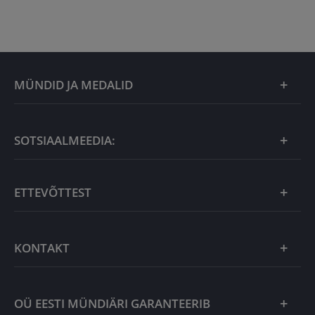
MÜNDID JA MEDALID
Kuu eripakkumine
SOTSIAALMEEDIA:
Kingiideed
ETTEVÕTTEST
Eesti tooted
Uudistooted
Eesti Mündiärist
KONTAKT
Kuld
Uudised
Hõbe
Võta meiega ühendust
OÜ EESTI MÜNDIÄRI GARANTEERIB