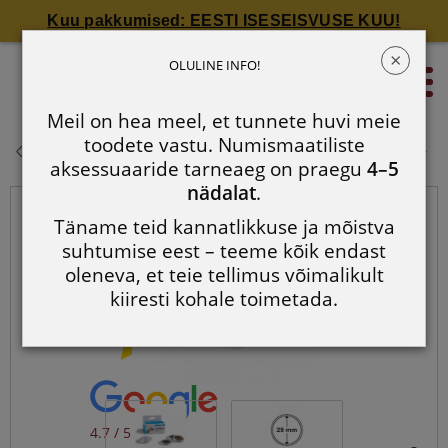
Kuu pakkumised: EESTI ISESEISVUSE KUU!
×
Ümmarguste mündikapslite pakid
OLULINE INFO!
0
CAPS: läbimõõduga kuni 29 mm
Meil on hea meel, et tunnete huvi meie
Ümmarguste mündikapslite pakid
toodete vastu. Numismaatiliste
CAPS: läbimõõduga kuni 29 mm
aksessuaaride tarneaeg on praegu
4–5
nädalat
.
Täname teid kannatlikkuse ja mõistva
suhtumise eest – teeme kõik endast
oleneva, et teie tellimus võimalikult
kiiresti kohale toimetada.
4.7 / 5