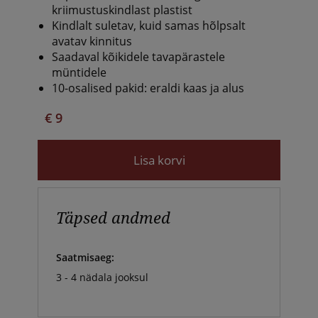
kriimustuskindlast plastist
Kindlalt suletav, kuid samas hõlpsalt
avatav kinnitus
Saadaval kõikidele tavapärastele
müntidele
10-osalised pakid: eraldi kaas ja alus
€ 9
Lisa korvi
Täpsed andmed
Saatmisaeg:
3 - 4 nädala jooksul