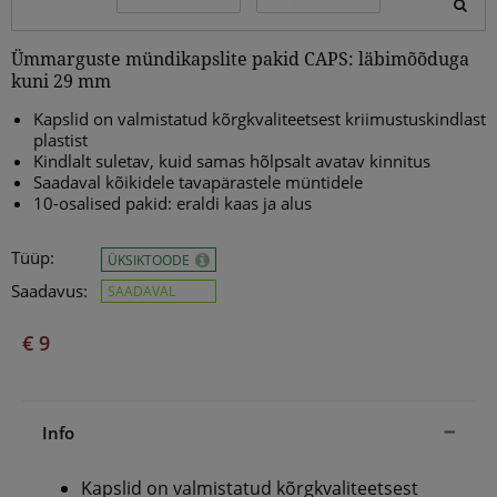
Ümmarguste mündikapslite pakid CAPS: läbimõõduga
kuni 29 mm
Kapslid on valmistatud kõrgkvaliteetsest kriimustuskindlast
plastist
Kindlalt suletav, kuid samas hõlpsalt avatav kinnitus
Saadaval kõikidele tavapärastele müntidele
10-osalised pakid: eraldi kaas ja alus
Tüüp:
ÜKSIKTOODE
Saadavus:
SAADAVAL
€ 9
Info
Kapslid on valmistatud kõrgkvaliteetsest