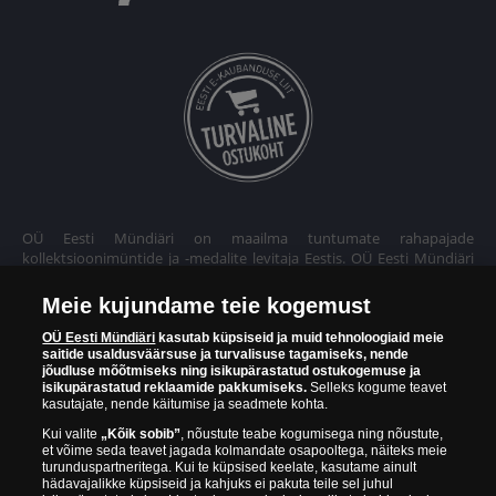
OÜ Eesti Mündiäri on maailma tuntumate rahapajade
kollektsioonimüntide ja -medalite levitaja Eestis. OÜ Eesti Mündiäri
kuulub ettevõttele "Samlerhuset Group“.
Meie kujundame teie kogemust
Euroopa ühel suuremal mündilevitajate grupil "Samlerhuset
Group" on allüksused 14 Euroopa riigis. Ettevõtete grupile kuulub
OÜ Eesti Mündiäri
kasutab küpsiseid ja muid tehnoloogiaid meie
saitide usaldusväärsuse ja turvalisuse tagamiseks, nende
Norra vanim, endine riiklik rahapaja, mis tegutseb alates 1686.
jõudluse mõõtmiseks ning isikupärastatud ostukogemuse ja
aastast. Norra mündikoda valmistab mõningaid ametlikke Norra ja
isikupärastatud reklaamide pakkumiseks.
Selleks kogume teavet
teiste riikide münte ning vermib igal aastal ka Nobeli rahupreemia
kasutajate, nende käitumise ja seadmete kohta.
medaleid.
Kui valite
„Kõik sobib”
, nõustute teabe kogumisega ning nõustute,
et võime seda teavet jagada kolmandate osapooltega, näiteks meie
OÜ Eesti Mündiäri spetsialistid täiendavad pidevalt oma teadmisi,
turunduspartneritega. Kui te küpsised keelate, kasutame ainult
külastades näitusi ja oksjoneid kogu maailmas. Tänu sellele pakub
hädavajalikke küpsiseid ja kahjuks ei pakuta teile sel juhul