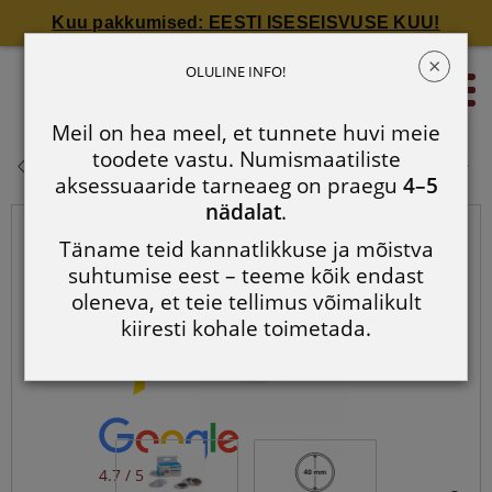
Kuu pakkumised: EESTI ISESEISVUSE KUU!
×
Ümmarguste mündikapslite pakid
OLULINE INFO!
0
CAPS: läbimõõduga kuni 40 mm
Meil on hea meel, et tunnete huvi meie
Ümmarguste mündikapslite pakid
toodete vastu. Numismaatiliste
CAPS: läbimõõduga kuni 40 mm
aksessuaaride tarneaeg on praegu
4–5
nädalat
.
Täname teid kannatlikkuse ja mõistva
suhtumise eest – teeme kõik endast
oleneva, et teie tellimus võimalikult
kiiresti kohale toimetada.
4.7 / 5