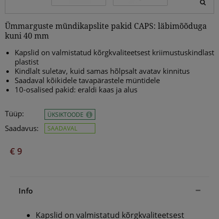
Ümmarguste mündikapslite pakid CAPS: läbimõõduga
kuni 40 mm
Kapslid on valmistatud kõrgkvaliteetsest kriimustuskindlast
plastist
Kindlalt suletav, kuid samas hõlpsalt avatav kinnitus
Saadaval kõikidele tavapärastele müntidele
10-osalised pakid: eraldi kaas ja alus
Tüüp:
ÜKSIKTOODE
Saadavus:
SAADAVAL
€ 9
Info
Kapslid on valmistatud kõrgkvaliteetsest