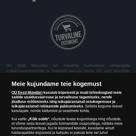
OÜ Eesti Mündiäri on maailma tuntumate rahapajade
kollektsioonimüntide ja -medalite levitaja Eestis. OÜ Eesti Mündiäri
kuulub ettevõttele "Samlerhuset Group“.
Meie kujundame teie kogemust
Euroopa ühel suuremal mündilevitajate grupil "Samlerhuset
Group" on allüksused 14 Euroopa riigis. Ettevõtete grupile kuulub
OÜ Eesti Mündiäri
kasutab küpsiseid ja muid tehnoloogiaid meie
saitide usaldusväärsuse ja turvalisuse tagamiseks, nende
Norra vanim, endine riiklik rahapaja, mis tegutseb alates 1686.
jõudluse mõõtmiseks ning isikupärastatud ostukogemuse ja
aastast. Norra mündikoda valmistab mõningaid ametlikke Norra ja
isikupärastatud reklaamide pakkumiseks.
Selleks kogume teavet
teiste riikide münte ning vermib igal aastal ka Nobeli rahupreemia
kasutajate, nende käitumise ja seadmete kohta.
medaleid.
Kui valite
„Kõik sobib”
, nõustute teabe kogumisega ning nõustute,
et võime seda teavet jagada kolmandate osapooltega, näiteks meie
OÜ Eesti Mündiäri spetsialistid täiendavad pidevalt oma teadmisi,
turunduspartneritega. Kui te küpsised keelate, kasutame ainult
külastades näitusi ja oksjoneid kogu maailmas. Tänu sellele pakub
hädavajalikke küpsiseid ja kahjuks ei pakuta teile sel juhul