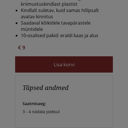
kriimustuskindlast plastist
Kindlalt suletav, kuid samas hõlpsalt
avatav kinnitus
Saadaval kõikidele tavapärastele
müntidele
10-osalised pakid: eraldi kaas ja alus
€ 9
Lisa korvi
Täpsed andmed
Saatmisaeg:
3 - 4 nädala jooksul