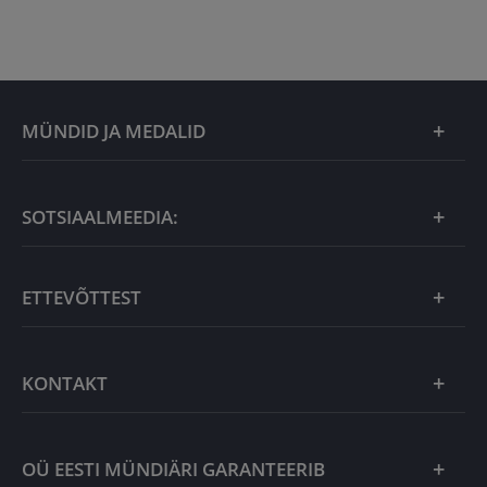
MÜNDID JA MEDALID
Kuu eripakkumine
SOTSIAALMEEDIA:
Kingiideed
ETTEVÕTTEST
Eesti tooted
Uudistooted
Eesti Mündiärist
KONTAKT
Kuld
Uudised
Hõbe
Võta meiega ühendust
OÜ EESTI MÜNDIÄRI GARANTEERIB