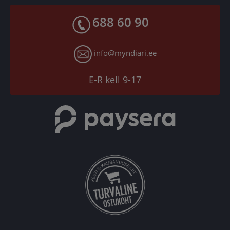
Facebook
Toodete kohaletoimetamine
688 60 90
X
Tagastusgarantii
Instagram
Küpsiste seaded
info@myndiari.ee
YouTube
TikTok
E-R kell 9-17