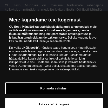
OÜ Eesti Mündiäri on maailma tuntumate rahapajade
kollektsioonimüntide ja -medalite levitaja Eestis. OÜ Eesti Mündiäri
kuulub ettevõttele "Samlerhuset Group“.
Meie kujundame teie kogemust
Euroopa ühel suuremal mündilevitajate grupil "Samlerhuset
Group" on allüksused 14 Euroopa riigis. Ettevõtete grupile kuulub
OÜ Eesti Mündiäri
kasutab küpsiseid ja muid tehnoloogiaid meie
saitide usaldusväärsuse ja turvalisuse tagamiseks, nende
Norra vanim, endine riiklik rahapaja, mis tegutseb alates 1686.
jõudluse mõõtmiseks ning isikupärastatud ostukogemuse ja
aastast. Norra mündikoda valmistab mõningaid ametlikke Norra ja
isikupärastatud reklaamide pakkumiseks.
Selleks kogume teavet
teiste riikide münte ning vermib igal aastal ka Nobeli rahupreemia
kasutajate, nende käitumise ja seadmete kohta.
medaleid.
Kui valite
„Kõik sobib”
, nõustute teabe kogumisega ning nõustute,
et võime seda teavet jagada kolmandate osapooltega, näiteks meie
OÜ Eesti Mündiäri spetsialistid täiendavad pidevalt oma teadmisi,
turunduspartneritega. Kui te küpsised keelate, kasutame ainult
külastades näitusi ja oksjoneid kogu maailmas. Tänu sellele pakub
hädavajalikke küpsiseid ja kahjuks ei pakuta teile sel juhul
ettevõte oma klientidele ainult kõrgeima kvaliteediga tooteid.
isikupärastatud sisu. Lisateabe saamiseks ja valikute haldamiseks
valige „Kohanda eelistusi”. Oma eelistusi saate igal ajal kohandada.
Lisateabe saamiseks lugege meie
privaatsuspoliitikat
.
Kohanda eelistusi
© Copyright 2026 - OÜ Eesti Mündiäri | Hobujaama 4, 10151
Tallinn | 688 60 90
Lükka kõik tagasi