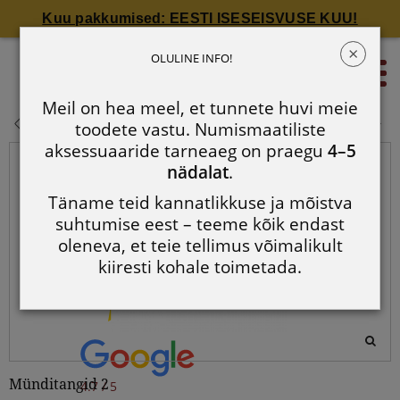
Kuu pakkumised: EESTI ISESEISVUSE KUU!
×
Münditangid 2
OLULINE INFO!
0
Meil on hea meel, et tunnete huvi meie
Münditangid 2
toodete vastu. Numismaatiliste
aksessuaaride tarneaeg on praegu
4–5
nädalat
.
Täname teid kannatlikkuse ja mõistva
suhtumise eest – teeme kõik endast
oleneva, et teie tellimus võimalikult
kiiresti kohale toimetada.
Münditangid 2
4.7 / 5