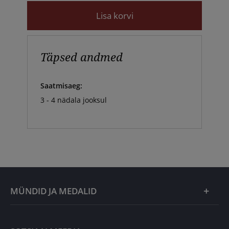
Lisa korvi
Täpsed andmed
Saatmisaeg:
3 - 4 nädala jooksul
MÜNDID JA MEDALID
Kuu eripakkumine