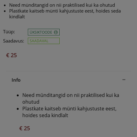
Need münditangid on nii praktilised kui ka ohutud
Plastkate kaitseb münti kahjustuste eest, hoides seda
kindlalt
Tüüp:
ÜKSIKTOODE
Saadavus:
SAADAVAL
€ 25
Info
Need münditangid on nii praktilised kui ka
ohutud
Plastkate kaitseb
münti kahjustuste eest,
hoides seda kindlalt
€ 25